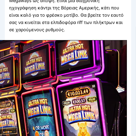
Megaways ως άποψη. Είναι μια διαχρονική
ηχογράφηση κάντρι της Βόρειας Αμερικής, κάτι που
είναι καλό για το φρέσκο ​​μοτίβο. Θα βρείτε τον εαυτό
σας να κινείται στα ελπιδοφόρα riff των πλήκτρων και
σε χαρούμενους ρυθμούς.