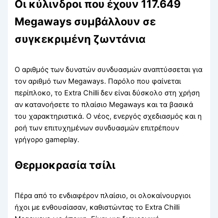
Οι κύλινδροι που έχουν 117.649
Megaways συμβάλλουν σε
συγκεκριμένη ζωντάνια
Ο αριθμός των δυνατών συνδυασμών αναπτύσσεται για
τον αριθμό των Megaways. Παρόλο που φαίνεται
περίπλοκο, το Extra Chilli δεν είναι δύσκολο στη χρήση
αν κατανοήσετε το πλαίσιο Megaways και τα βασικά
του χαρακτηριστικά. Ο νέος, ενεργός σχεδιασμός και η
ροή των επιτυχημένων συνδυασμών επιτρέπουν
γρήγορο gameplay.
Θερμοκρασία τσίλι
Πέρα από το ενδιαφέρον πλαίσιο, οι ολοκαίνουργιοι
ήχοι με ενθουσίασαν, καθιστώντας το Extra Chilli