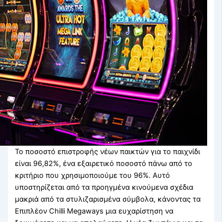
Το ποσοστό επιστροφής νέων παικτών για το παιχνίδι
είναι 96,82%, ένα εξαιρετικό ποσοστό πάνω από το
κριτήριο που χρησιμοποιούμε του 96%. Αυτό
υποστηρίζεται από τα προηγμένα κινούμενα σχέδια
μακριά από τα στυλιζαρισμένα σύμβολα, κάνοντας τα
Επιπλέον Chilli Megaways μια ευχαρίστηση να