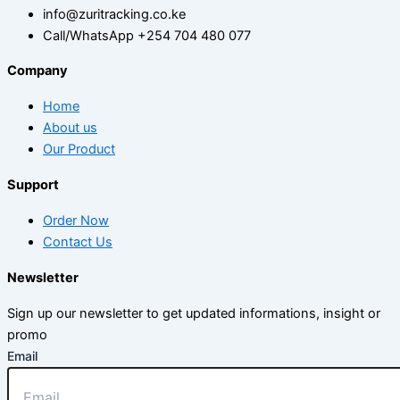
info@zuritracking.co.ke
Call/WhatsApp +254 704 480 077
Company
Home
About us
Our Product
Support
Order Now
Contact Us
Newsletter
Sign up our newsletter to get updated informations, insight or
promo
Email