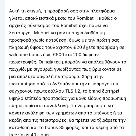
Αυτή τη στιγμή, η πρόσβασή σας στην πλατφόρμα
γίνεται αποκλειστικά μέσω του Romibet 1, καθώς ο
αρχικός σύνδεσμος του Romibet έχει πάψει να
λειτουργεί. Μπορεί να μην υπάρχει διαθέσιμη
προσφορά χωρίς κατάθεση, όμως με την πρώτη σας
πληρωμή ύψους τουλάχιστον €20 έχετε πρόσβαση σε
welcome bonus έως €500 και 200 δωρεάν
περιστροφές. Οι παίκτες μπορούν να απολαμβάνουν το
παιχνίδι με σιγουριά, γνωρίζοντας πως βρίσκονται σε
μια απόλυτα ασφαλή πλατφόρμα. Χάρη στην
πιστοποίηση από το Ανζουάν και την εφαρμογή του
σύγχρονου πρωτοκόλλου TLS 1.2, το brand διατηρεί
υψηλό επίπεδο προστασίας για κάθε είδους προσωπική
πληροφορία και συναλλαγή. Για να μπορέσετε να
κάνετε ανάληψη των χρημάτων από το μπόνους ή τα
κέρδη από τις περιστροφές, θα πρέπει να τζιράρετε την
κατάθεση και το bonus 35 φορές, και τα κέρδη από τα
free spins 40 φορές.