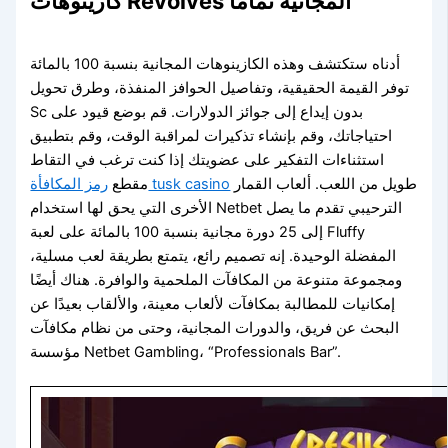
كازينوهات Revolves المجانية تمامًا
أدناه ستكتشف وهذه الكازينوهات المجانية بنسبة 100 بالمائة
توفر القيمة الحقيقية، وتفاصيل الحوافز المنفذة، وطرق تحويل
Sc بدون إيداع إلى جوائز الدولارات. قم بوضع قيود على
احتياجاتك، وقم بإنشاء تذكيرات لمراقبة الوقت، وقم بتطبيق
استثناءات التفكير على عضويتك إذا كنت ترغب في التقاط
طويل من اللعب. ألعاب القمار
رمز المكافأة tusk casino
مقطع
الأخرى التي يحق لها استخدام Netbet الترحيبي تقدم ما يصل
إلى 25 دورة مجانية بنسبة 100 بالمائة على لعبة Fluffy
المفضلة الوحيدة. إنه تصميم رائع، يتمتع بطريقة لعب مسلية،
ومجموعة متنوعة من المكافآت الملحمية والوافرة. هناك أيضًا
إمكانيات للمطالبة بمكافآت لألعاب معينة، والألقاب بعيدًا عن
البحث عن فريق، والدورات المجانية، وحتى من نظام مكافآت
مؤسسة Netbet Gambling، “Professionals Bar”.