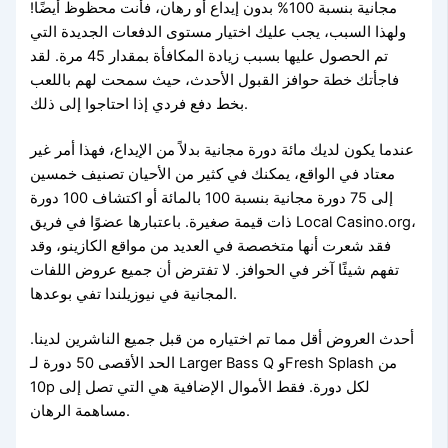
مجانية بنسبة 100% بدون إيداع أو رهان، فأنت محظوظ أيضًا!
ولهذا السبب، يجب عليك اختيار مستوى الدفعات الجديدة التي
تم الحصول عليها بسبب زيادة المكافأة بمقدار 45 مرة. لقد
فاجأتك خطة حوافز القبول الأحدث، حيث سمحت لهم باللعب
بخط دفع فردي إذا احتاجوا إلى ذلك.
عندما يكون لديك مائة دورة مجانية بدلاً من الإيداع، فهذا أمر غير
معتاد في الواقع، يمكنك في كثير من الأحيان تصنيف خمسين
إلى 75 دورة مجانية بنسبة 100 بالمائة أو اكتشاف 100 دورة
ذات قيمة صغيرة. باعتبارها عضوًا في فريق Local Casino.org،
فقد شعرت أنها متخصصة في العديد من مواقع الكازينو، وقد
تفهم شيئًا آخر في الحوافز. لا تفترض أن جميع عروض اللفات
المجانية في نيوزيلندا تفي بوعدها.
أحدث العروض أقل مما تم اختياره من قبل جميع الناشرين لدينا.
الحد الأقصى 50 دورة لـ Larger Bass Q وFresh Splash من
10p لكل دورة. فقط الأموال الإضافية هي التي تصل إلى
مساهمة الرهان.