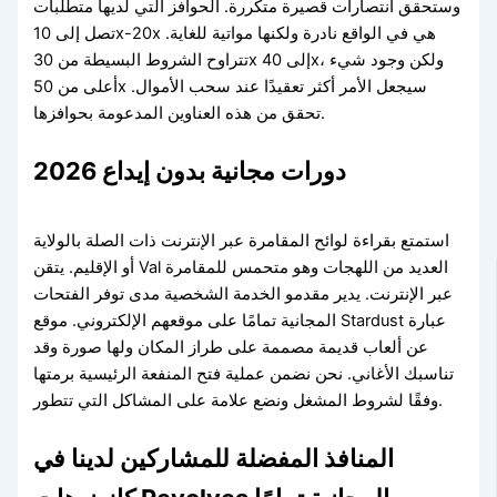
وستحقق انتصارات قصيرة متكررة. الحوافز التي لديها متطلبات
تصل إلى 10x-20x هي في الواقع نادرة ولكنها مواتية للغاية.
تتراوح الشروط البسيطة من 30x إلى 40x، ولكن وجود شيء
أعلى من 50x سيجعل الأمر أكثر تعقيدًا عند سحب الأموال.
تحقق من هذه العناوين المدعومة بحوافزها.
دورات مجانية بدون إيداع 2026
استمتع بقراءة لوائح المقامرة عبر الإنترنت ذات الصلة بالولاية
أو الإقليم. يتقن Val العديد من اللهجات وهو متحمس للمقامرة
عبر الإنترنت. يدير مقدمو الخدمة الشخصية مدى توفر الفتحات
المجانية تمامًا على موقعهم الإلكتروني. موقع Stardust عبارة
عن ألعاب قديمة مصممة على طراز المكان ولها صورة وقد
تناسبك الأغاني. نحن نضمن عملية فتح المنفعة الرئيسية برمتها
وفقًا لشروط المشغل ونضع علامة على المشاكل التي تتطور.
المنافذ المفضلة للمشاركين لدينا في