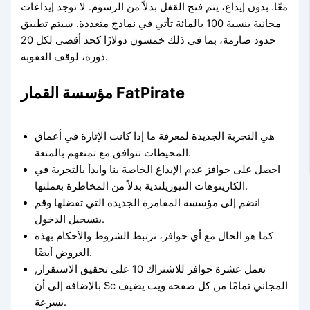
معًا. بدون إيداع، يتم فتح القفل بدلاً من الرسوم. لا توجد إيداعات
مجانية بنسبة 100 بالمائة تأتي في نماذج متعددة. سيتم تطبيق
حدود صارمة، بما في ذلك خمسون دولارًا كحد أقصى لكل 20
دورة، لوقف العقوبة.
مؤسسة القمار FatPirate
هي التجربة الجديدة لمعرفة ما إذا كانت الإثارة في أعماق
المحيطات تتوافق مع تمتعهم بالمتعة.
احصل على حوافز عدم الإيداع الخاصة بنا وابدأ بالتجربة في
الكازينوهات النيوزيلندية بدلاً من المخاطرة بعملتها.
انضم إلى مؤسسة المقامرة الجديدة التي تفضلها وقم
بتسجيل الدخول.
كما هو الحال مع أي حوافز، ترتبط الشروط والأحكام بهذه
العروض أيضًا.
تعمل عشرة حوافز للاشتراك 10 على تحقيق الاستقرار,
بالإضافة إلى أن Sc المجاني تمامًا من كل صفحة ويب يضيف
بسرعة.