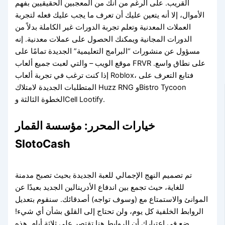
القريب. على الرغم من أنك من المعجبين الحقيقيين بفهم
الأموال، إلا أنه يتعين عليك أن تعرف ما يجب عليك فعله لتجربة
العملات المعدنية وتعلم تجربة الدورات غير الكاملة بدلاً من
الدورات المجانية ويمكنك الحصول على عملات معدنية.
إنه
مسؤول عن منشورات “البرامج التعليمية” الجديدة تمامًا على
موقع الويب – والتي لعبت جميع ألعاب FRVR على نطاق واسع.
إذا كنت ترغب في تجربة ألعاب Roblox، فتابع التعرف على
المتطلبات الجديدة لامتلاك Huzz RNG وBistro Tycoon
الخطوة الثالثة وCell Lootify.
خيارات المحرر: مؤسسة القمار
SlotoCash
تم تصميم النهج الإجمالي للعبة الجديدة بحيث تصبح مدمنة
للغاية، حيث تجمع بين اندفاع الأدرينالين الجديد بعيدًا عن
الموانئ والاستمتاع مع (وسوف تواجه) أصدقائك. سنقوم بتعديل
الروابط الخلفية كل يوم، ولن تحتاج إلى القلق بشأن أي شيء!
ضع في اعتبارك أن الروابط هنا تقتصر على ثلاثة أيام. هذه