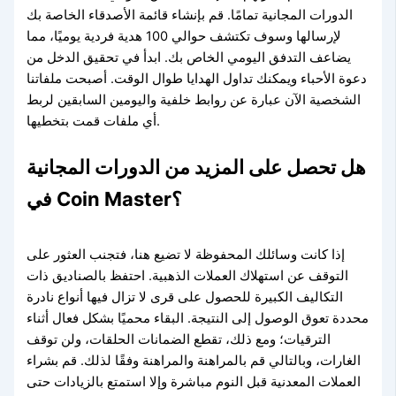
الدورات المجانية تمامًا. قم بإنشاء قائمة الأصدقاء الخاصة بك
لإرسالها وسوف تكتشف حوالي 100 هدية فردية يوميًا، مما
يضاعف التدفق اليومي الخاص بك. ابدأ في تحقيق الدخل من
دعوة الأحباء ويمكنك تداول الهدايا طوال الوقت. أصبحت ملفاتنا
الشخصية الآن عبارة عن روابط خلفية واليومين السابقين لربط
أي ملفات قمت بتخطيها.
هل تحصل على المزيد من الدورات المجانية
في Coin Master؟
إذا كانت وسائلك المحفوظة لا تضيع هنا، فتجنب العثور على
التوقف عن استهلاك العملات الذهبية. احتفظ بالصناديق ذات
التكاليف الكبيرة للحصول على قرى لا تزال فيها أنواع نادرة
محددة تعوق الوصول إلى النتيجة. البقاء محميًا بشكل فعال أثناء
الترقيات؛ ومع ذلك، تقطع الضمانات الحلقات، ولن توقف
الغارات، وبالتالي قم بالمراهنة والمراهنة وفقًا لذلك. قم بشراء
العملات المعدنية قبل النوم مباشرة وإلا استمتع بالزيادات حتى