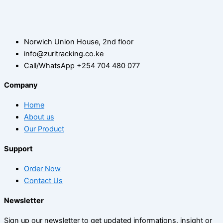
Norwich Union House, 2nd floor
info@zuritracking.co.ke
Call/WhatsApp +254 704 480 077
Company
Home
About us
Our Product
Support
Order Now
Contact Us
Newsletter
Sign up our newsletter to get updated informations, insight or