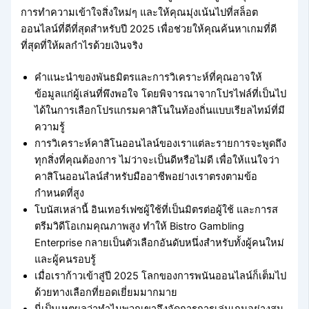
การทำความเข้าใจสิ่งใหม่ๆ และให้คุณมุ่งเน้นไปที่สล็อต
ออนไลน์ที่ดีที่สุดสำหรับปี 2025 เพื่อช่วยให้คุณค้นหาเกมที่ดี
ที่สุดที่ให้ผลกำไรด้วยเงินจริง
คำแนะนำของพันธมิตรและการวิเคราะห์ที่คุณอาจให้
ข้อมูลแก่ผู้เล่นที่พึงพอใจ โดยพิจารณาจากโปรไฟล์ที่เป็นไป
ได้ในการเลือกโปรแกรมคาสิโนในท้องถิ่นแบบเรียลไทม์ที่มี
ความรู้
การวิเคราะห์คาสิโนออนไลน์ของเราแต่ละรายการจะพูดถึง
ทุกสิ่งที่คุณต้องการ ไม่ว่าจะเป็นดีหรือไม่ดี เพื่อให้แน่ใจว่า
คาสิโนออนไลน์สำหรับมืออาชีพอย่างเราตรงตามข้อ
กำหนดที่สูง
โบนัสเหล่านี้ อินเทอร์เฟซผู้ใช้ที่เป็นมิตรต่อผู้ใช้ และการส
ตรีมวิดีโอเกมคุณภาพสูง ทำให้ Bistro Gambling
Enterprise กลายเป็นตัวเลือกอันดับหนึ่งสำหรับทั้งผู้คนใหม่
และผู้คนรอบรู้
เมื่อเราก้าวเข้าสู่ปี 2025 โลกของการพนันออนไลน์ก็เต็มไป
ด้วยทางเลือกที่ยอดเยี่ยมมากมาย