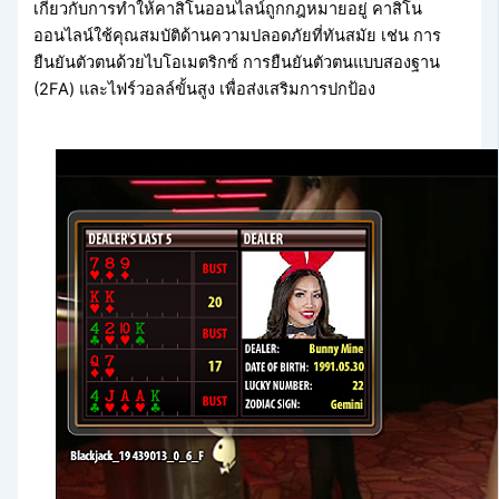
เกี่ยวกับการทำให้คาสิโนออนไลน์ถูกกฎหมายอยู่ คาสิโน
ออนไลน์ใช้คุณสมบัติด้านความปลอดภัยที่ทันสมัย ​​เช่น การ
ยืนยันตัวตนด้วยไบโอเมตริกซ์ การยืนยันตัวตนแบบสองฐาน
(2FA) และไฟร์วอลล์ขั้นสูง เพื่อส่งเสริมการปกป้อง