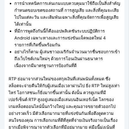
การนำเทคนิคการเล่นเกมแบบควบคุมมาใช้ถือเป็นสิ่งสำคัญ
กำหนดขอบเขตของสถานที่ การสูญเสีย และสิ่งที่คุณจะเสีย
ไปในแต่ละวัน และเดิมพันเฉพาะสิ่งที่คุณจัดการเพื่อสูญเสีย
ได้เท่านั้น
ที่มีการพูดถึงกันนี้ก็คือแอปพลิเคชันระบบปฏิบัติการ
Android เฉพาะทางและการแข่งขันแจ็คพอตใหม่ 4
รายการที่เกิดขึ้นพร้อมกัน
อย่างไรก็ตาม ผู้เล่นชาวอเมริกันจำนวนมากชื่นชอบการเข้า
ถึงเว็บไซต์เกมใหม่ๆ ด้วยการโอนเงินผ่านธนาคาร
เนื่องจากมีมาตรฐานการป้องกันที่ดี
RTP ย่อมาจากส่วนใหม่ของสกุลเงินที่เล่นพนันทั้งหมด ซึ่ง
สล็อตจะจ่ายคืนให้กับผู้เล่นเมื่อเวลาผ่านไป ยิ่ง RTP ใหม่สูงเท่า
ไหร่ โอกาสชนะก็ยิ่งมากขึ้นเท่านั้น ดังนั้น ควรดูเกมที่มี
เปอร์เซ็นต์ RTP สูงอยู่เสมอเมื่อเล่นบนอินเทอร์เน็ต โลกของ
เกมสล็อตออนไลน์นั้นกว้างใหญ่ และคุณอาจขยายตัวออกไป
อย่างรวดเร็ว มีตัวเลือกมากมายที่แข่งขันกันเพื่อดึงดูดความ
สนใจของคุณ การเลือกเกมที่ดีที่สุดที่จ่ายเงินจริงอาจเป็นเรื่อง
ยากเมื่อพิจารณาจากตัวเลือกที่มีอยู่มากมาย คู่มือนี้มุ่งเน้นที่