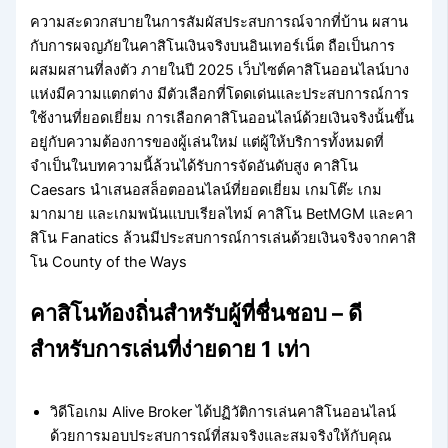
ความสะดวกสบายในการสัมผัสประสบการณ์จากที่บ้าน ผสาน
กับการผจญภัยในคาสิโนเงินจริงบนอินเทอร์เน็ต ถือเป็นการ
ผสมผสานที่ลงตัว ภายในปี 2025 เว็บไซต์คาสิโนออนไลน์บาง
แห่งมีความแตกต่าง มีตัวเลือกที่โดดเด่นและประสบการณ์การ
ใช้งานที่ยอดเยี่ยม การเลือกคาสิโนออนไลน์ด้วยเงินจริงนั้นขึ้น
อยู่กับความต้องการของผู้เล่นใหม่ แต่ผู้ให้บริการทั้งหมดที่
จำเป็นในบทความนี้ล้วนได้รับการจัดอันดับสูง คาสิโน
Caesars นำเสนอสล็อตออนไลน์ที่ยอดเยี่ยม เกมโต๊ะ เกม
มากมาย และเกมพนันแบบเรียลไทม์ คาสิโน BetMGM และคา
สิโน Fanatics ล้วนมีประสบการณ์การเล่นด้วยเงินจริงจากคาสิ
โน County of the Ways
คาสิโนท้องถิ่นสำหรับผู้ที่ชื่นชอบ – ดี
สำหรับการเล่นที่ง่ายดาย 1 เท่า
วิดีโอเกม Alive Broker ได้ปฏิวัติการเล่นคาสิโนออนไลน์
ด้วยการมอบประสบการณ์ที่สมจริงและสมจริงให้กับคุณ