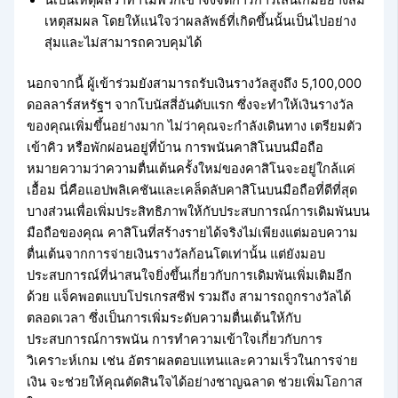
นี่เป็นเหตุผลว่าทำไมพวกเขาจึงจัดการการเล่นเกมอย่างสม
เหตุสมผล โดยให้แน่ใจว่าผลลัพธ์ที่เกิดขึ้นนั้นเป็นไปอย่าง
สุ่มและไม่สามารถควบคุมได้
นอกจากนี้ ผู้เข้าร่วมยังสามารถรับเงินรางวัลสูงถึง 5,100,000
ดอลลาร์สหรัฐฯ จากโบนัสสี่อันดับแรก ซึ่งจะทำให้เงินรางวัล
ของคุณเพิ่มขึ้นอย่างมาก ไม่ว่าคุณจะกำลังเดินทาง เตรียมตัว
เข้าคิว หรือพักผ่อนอยู่ที่บ้าน การพนันคาสิโนบนมือถือ
หมายความว่าความตื่นเต้นครั้งใหม่ของคาสิโนจะอยู่ใกล้แค่
เอื้อม นี่คือแอปพลิเคชันและเคล็ดลับคาสิโนบนมือถือที่ดีที่สุด
บางส่วนเพื่อเพิ่มประสิทธิภาพให้กับประสบการณ์การเดิมพันบน
มือถือของคุณ คาสิโนที่สร้างรายได้จริงไม่เพียงแต่มอบความ
ตื่นเต้นจากการจ่ายเงินรางวัลก้อนโตเท่านั้น แต่ยังมอบ
ประสบการณ์ที่น่าสนใจยิ่งขึ้นเกี่ยวกับการเดิมพันเพิ่มเติมอีก
ด้วย แจ็คพอตแบบโปรเกรสซีฟ รวมถึง สามารถถูกรางวัลได้
ตลอดเวลา ซึ่งเป็นการเพิ่มระดับความตื่นเต้นให้กับ
ประสบการณ์การพนัน การทำความเข้าใจเกี่ยวกับการ
วิเคราะห์เกม เช่น อัตราผลตอบแทนและความเร็วในการจ่าย
เงิน จะช่วยให้คุณตัดสินใจได้อย่างชาญฉลาด ช่วยเพิ่มโอกาส