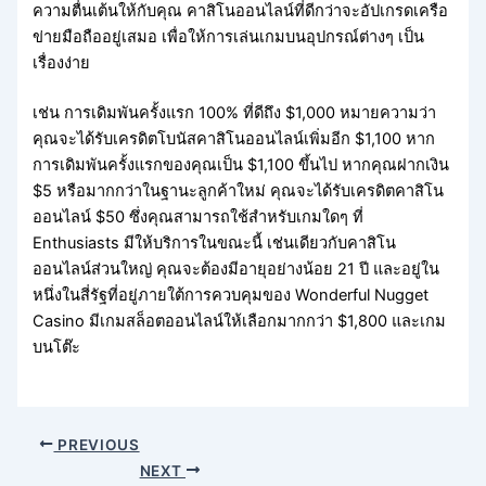
ความตื่นเต้นให้กับคุณ คาสิโนออนไลน์ที่ดีกว่าจะอัปเกรดเครือ
ข่ายมือถืออยู่เสมอ เพื่อให้การเล่นเกมบนอุปกรณ์ต่างๆ เป็น
เรื่องง่าย
เช่น การเดิมพันครั้งแรก 100% ที่ดีถึง $1,000 หมายความว่า
คุณจะได้รับเครดิตโบนัสคาสิโนออนไลน์เพิ่มอีก $1,100 หาก
การเดิมพันครั้งแรกของคุณเป็น $1,100 ขึ้นไป หากคุณฝากเงิน
$5 หรือมากกว่าในฐานะลูกค้าใหม่ คุณจะได้รับเครดิตคาสิโน
ออนไลน์ $50 ซึ่งคุณสามารถใช้สำหรับเกมใดๆ ที่
Enthusiasts มีให้บริการในขณะนี้ เช่นเดียวกับคาสิโน
ออนไลน์ส่วนใหญ่ คุณจะต้องมีอายุอย่างน้อย 21 ปี และอยู่ใน
หนึ่งในสี่รัฐที่อยู่ภายใต้การควบคุมของ Wonderful Nugget
Casino มีเกมสล็อตออนไลน์ให้เลือกมากกว่า $1,800 และเกม
บนโต๊ะ
PREVIOUS
NEXT