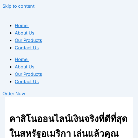
Skip to content
Home
About Us
Our Products
Contact Us
Home
About Us
Our Products
Contact Us
Order Now
คาสิโนออนไลน์เงินจริงที่ดีที่สุด
ในสหรัฐอเมริกา เล่นแล้วคุณ