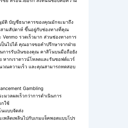
์ซีย์ หรือนิวยอร์ก สิ่งที่ฉันชอบคือความ
รอนุมัติ บัญชีธนาคารของคุณมักจะมาถึง
สัปดาห์ ขึ้นอยู่กับช่องทางที่คุณ
และ Venmo รวดเร็วมาก ส่วนช่องทางการ
ากเป็นไปได้ คุณอาจขอคำปรึกษาจากฝ่าย
่สุดในการรับเงินของคุณ คาสิโนบนมือถือยัง
าย หากเราดาวน์โหลดและรันซอฟต์แวร์
คำนวณความเร็ว และคุณสามารถทดสอบ
vancement Gambling
รประมวลผลเร็วกว่าการดำเนินการ
อกใช้
ิโนแบบจัดส่ง
 และเพลิดเพลินไปกับเกมแจ็คพอตแบบโปร