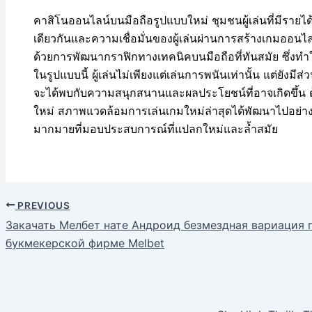
คาสิโนออนไลน์บนมือถือรูปแบบใหม่ ชุมชนผู้เล่นที่มีรายได้จร
เดียวกันและความเชื่อมั่นของผู้เล่นผ่านการสร้างเกมออน
ด้วยการพัฒนากราฟิกทางเทคนิคบนมือถือที่ทันสมัย ​​ซึ่งท
ในรูปแบบนี้ ผู้เล่นไม่เพียงแต่เล่นการพนันเท่านั้น แต่ยัง
จะได้พบกับความสนุกสนานและผลประโยชน์ที่อาจเกิดขึ้น ด
ใหม่ สภาพแวดล้อมการเล่นเกมใหม่ล่าสุดได้พัฒนาไปอย่
มากมายที่มอบประสบการณ์ที่แปลกใหม่และล้ำสมัย
PREVIOUS
Закачать Мелбет нате Андроид безмездная вариация 
букмекерской фирме Melbet