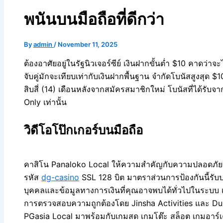
พนันบนมือถือที่ดีกว่า
By
admin
/
November 11, 2025
ต้องอาศัยอยู่ในรัฐนิวเจอร์ซีย์ เงินฝากขั้นต่ำ $10 คาดว่าจ
จับคู่มักจะเทียบเท่ากับเงินฝากพื้นฐาน จำกัดโบนัสสูงสุด 
สิบสี่ (14) เดือนหลังจากสมัครสมาชิกใหม่ โบนัสที่ได้รับจา
Only เท่านั้น
วิดีโอโป๊กเกอร์บนมือถือ
คาสิโน Panaloko Local ให้ความสำคัญกับความปลอดภัยข
รหัส
dg-casino
SSL 128 บิต มาตราส่วนการป้องกันนี้รั
บุคคลและข้อมูลทางการเงินที่คุณอาจพบได้ทั่วไปในระบบ 
การตรวจสอบความถูกต้องโดย Jinsha Activities และ 
PGasia Local มาพร้อมกับเกมสด เกมโต๊ะ สล็อต เกมอาร์เ