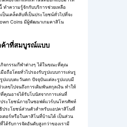
้ ทำความรู้จักกับบริการช่วยเหลือ
็นเคล็ดลับที่เป็นประโยชน์ทั่วไปที่จะ
wn Coins มีผู้พัฒนาเกมคาสิโน
ค้าที่สมบูรณ์แบบ
นกิจกรรมกีฬาต่างๆ ได้ในขณะที่คุณ
ือถือโดยทั่วไปรองรับรูปแบบการเล่นรู
่รูปแบบตะวันตก ปัจจุบันแต่ละรูปแบบมี
ตัวเลขไปจนถึงการเดิมพันสกุลเงิน ทำให้
่ที่คุณอาจได้รับโบนัสจากการเล่นที่
ทธิประโยชน์ภายในซอฟต์แวร์บนโทรศัพท์
ทธิประโยชน์ส่วนตัวสำหรับแอปคาสิโนที่
อร์หรือในคาสิโนที่บ้านได้ เป็นส่วน
ได้รับการจัดอันดับสูงกว่าของเรามี