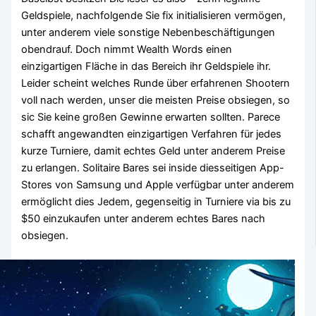
Geldspiele, nachfolgende Sie fix initialisieren vermögen,
unter anderem viele sonstige Nebenbeschäftigungen
obendrauf. Doch nimmt Wealth Words einen
einzigartigen Fläche in das Bereich ihr Geldspiele ihr.
Leider scheint welches Runde über erfahrenen Shootern
voll nach werden, unser die meisten Preise obsiegen, so
sic Sie keine großen Gewinne erwarten sollten. Parece
schafft angewandten einzigartigen Verfahren für jedes
kurze Turniere, damit echtes Geld unter anderem Preise
zu erlangen. Solitaire Bares sei inside diesseitigen App-
Stores von Samsung und Apple verfügbar unter anderem
ermöglicht dies Jedem, gegenseitig in Turniere via bis zu
$50 einzukaufen unter anderem echtes Bares nach
obsiegen.