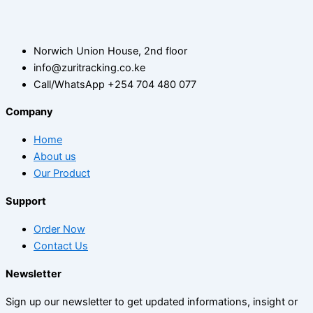
Norwich Union House, 2nd floor
info@zuritracking.co.ke
Call/WhatsApp +254 704 480 077
Company
Home
About us
Our Product
Support
Order Now
Contact Us
Newsletter
Sign up our newsletter to get updated informations, insight or