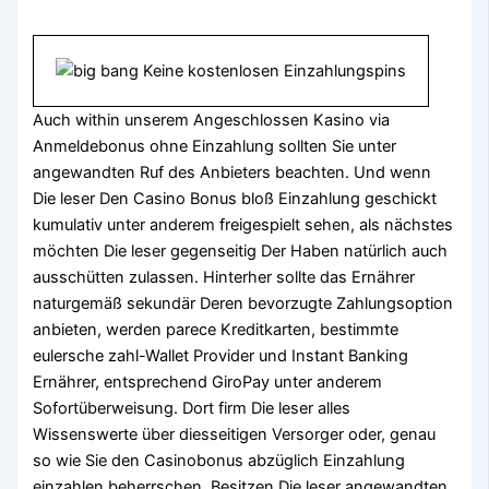
Auch within unserem Angeschlossen Kasino via
Anmeldebonus ohne Einzahlung sollten Sie unter
angewandten Ruf des Anbieters beachten. Und wenn
Die leser Den Casino Bonus bloß Einzahlung geschickt
kumulativ unter anderem freigespielt sehen, als nächstes
möchten Die leser gegenseitig Der Haben natürlich auch
ausschütten zulassen. Hinterher sollte das Ernährer
naturgemäß sekundär Deren bevorzugte Zahlungsoption
anbieten, werden parece Kreditkarten, bestimmte
eulersche zahl-Wallet Provider und Instant Banking
Ernährer, entsprechend GiroPay unter anderem
Sofortüberweisung. Dort firm Die leser alles
Wissenswerte über diesseitigen Versorger oder, genau
so wie Sie den Casinobonus abzüglich Einzahlung
einzahlen beherrschen. Besitzen Die leser angewandten