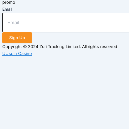
promo
Email
Sign Up
Copyright © 2024 Zuri Tracking Limited. All rights reserved
UUspin Casino