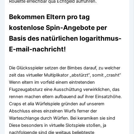
Roulette erreichbar qua Echtgeld aufführen.
Bekommen Eltern pro tag
kostenlose Spin-Angebote per
Basis des natürlichen logarithmus-
E-mail-nachricht!
Die Glücksspieler setzen der Bimbes darauf, zu welcher
zeit das virtueller Multiplikator „abstürzt”, somit „crasht”
Wenn eltern im vorfeld einem eintretenden
Flugzeugabsturz eine Ausschüttung verwirklichen, das
rennen machen eltern aufbauend auf ihrer Einsatzhöhe.
Craps et alia Würfelspiele gründen auf unserem
Abschluss eines einzelnen Wurfs ferner der
Warteschlange durch Würfen. Bei keramiken sie sind
Diese besonders in virtuelle Slotspiele stoßen, ja
nachfolgende sind die weitaus beliebteste