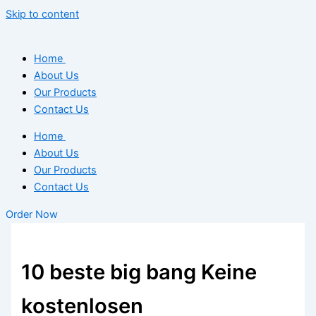
Skip to content
Home
About Us
Our Products
Contact Us
Home
About Us
Our Products
Contact Us
Order Now
10 beste big bang Keine
kostenlosen