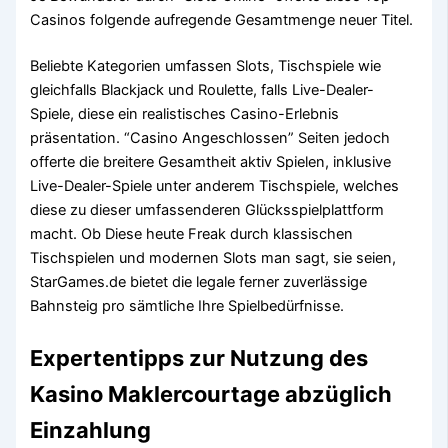
Casinos folgende aufregende Gesamtmenge neuer Titel.
Beliebte Kategorien umfassen Slots, Tischspiele wie
gleichfalls Blackjack und Roulette, falls Live-Dealer-
Spiele, diese ein realistisches Casino-Erlebnis
präsentation. “Casino Angeschlossen” Seiten jedoch
offerte die breitere Gesamtheit aktiv Spielen, inklusive
Live-Dealer-Spiele unter anderem Tischspiele, welches
diese zu dieser umfassenderen Glücksspielplattform
macht. Ob Diese heute Freak durch klassischen
Tischspielen und modernen Slots man sagt, sie seien,
StarGames.de bietet die legale ferner zuverlässige
Bahnsteig pro sämtliche Ihre Spielbedürfnisse.
Expertentipps zur Nutzung des
Kasino Maklercourtage abzüglich
Einzahlung