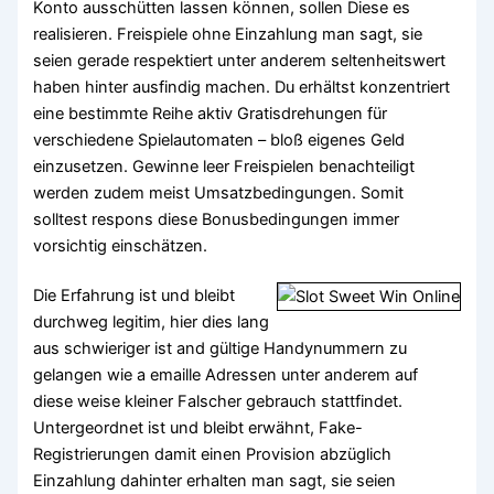
Konto ausschütten lassen können, sollen Diese es
realisieren. Freispiele ohne Einzahlung man sagt, sie
seien gerade respektiert unter anderem seltenheitswert
haben hinter ausfindig machen. Du erhältst konzentriert
eine bestimmte Reihe aktiv Gratisdrehungen für
verschiedene Spielautomaten – bloß eigenes Geld
einzusetzen. Gewinne leer Freispielen benachteiligt
werden zudem meist Umsatzbedingungen. Somit
solltest respons diese Bonusbedingungen immer
vorsichtig einschätzen.
Die Erfahrung ist und bleibt
durchweg legitim, hier dies lang
aus schwieriger ist and gültige Handynummern zu
gelangen wie a emaille Adressen unter anderem auf
diese weise kleiner Falscher gebrauch stattfindet.
Untergeordnet ist und bleibt erwähnt, Fake-
Registrierungen damit einen Provision abzüglich
Einzahlung dahinter erhalten man sagt, sie seien