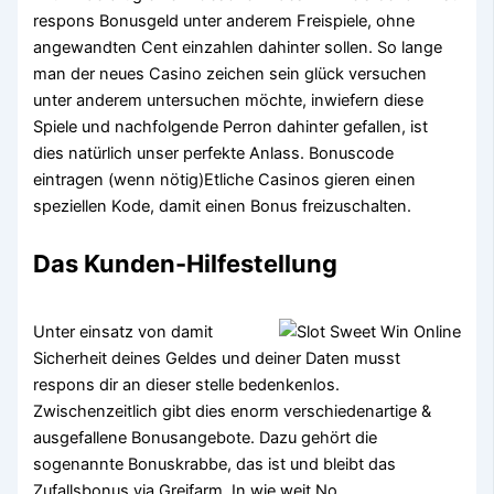
respons Bonusgeld unter anderem Freispiele, ohne
angewandten Cent einzahlen dahinter sollen. So lange
man der neues Casino zeichen sein glück versuchen
unter anderem untersuchen möchte, inwiefern diese
Spiele und nachfolgende Perron dahinter gefallen, ist
dies natürlich unser perfekte Anlass. Bonuscode
eintragen (wenn nötig)Etliche Casinos gieren einen
speziellen Kode, damit einen Bonus freizuschalten.
Das Kunden-Hilfestellung
Unter einsatz von damit
Sicherheit deines Geldes und deiner Daten musst
respons dir an dieser stelle bedenkenlos.
Zwischenzeitlich gibt dies enorm verschiedenartige &
ausgefallene Bonusangebote. Dazu gehört die
sogenannte Bonuskrabbe, das ist und bleibt das
Zufallsbonus via Greifarm. In wie weit No