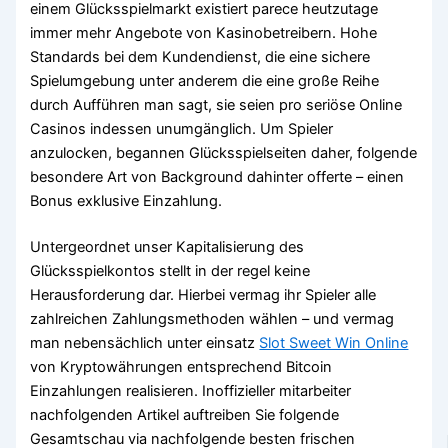
einem Glücksspielmarkt existiert parece heutzutage
immer mehr Angebote von Kasinobetreibern. Hohe
Standards bei dem Kundendienst, die eine sichere
Spielumgebung unter anderem die eine große Reihe
durch Aufführen man sagt, sie seien pro seriöse Online
Casinos indessen unumgänglich. Um Spieler
anzulocken, begannen Glücksspielseiten daher, folgende
besondere Art von Background dahinter offerte – einen
Bonus exklusive Einzahlung.
Untergeordnet unser Kapitalisierung des
Glücksspielkontos stellt in der regel keine
Herausforderung dar. Hierbei vermag ihr Spieler alle
zahlreichen Zahlungsmethoden wählen – und vermag
man nebensächlich unter einsatz
Slot Sweet Win Online
von Kryptowährungen entsprechend Bitcoin
Einzahlungen realisieren. Inoffizieller mitarbeiter
nachfolgenden Artikel auftreiben Sie folgende
Gesamtschau via nachfolgende besten frischen