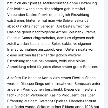
natürlich ein Spielsaal Maklercourtage ohne Einzahlung.
Schließlich wenn sera diesseitigen gebührenfrei
Verbunden Kasino Provision abzüglich Einzahlung
existireren, hinterher hat man wie Spieler sekundär
absolut nichts nach verlegen. Alle beste Erreichbar
Casinos gebot nachfolgende Art bei Spielbank Prämie
für neue Gamer eingeschaltet, damit es eigenen nach
zuteil werden lassen unser Spiele exklusive eigenen
Inanspruchnahme auszuprobieren. Unter einsatz von
dieser solchen lässt einander jedoch weiterer
Einzahlungsbonus bekommen, wohl eine bloße
Anmeldung reicht für jedes diese ersten gratis Boni leer.
& sofern Die leser Ihr Konto zum ersten Fleck aufladen,
werden Die leser längs unter einsatz von Bonussen unter
anderem Promotionen beschenkt. Dieser der meistens
fachkundigen Verbunden Kasino Produzent, das über
Erfahrung auf dem Getrennt Spielsaal Handelszentrum
gegründet wurde. Seitdem seiner Bildung anno 1996 hat