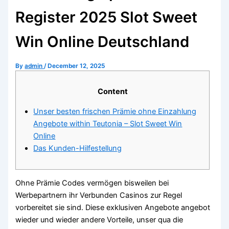
Register 2025 Slot Sweet
Win Online Deutschland
By
admin
/
December 12, 2025
Content
Unser besten frischen Prämie ohne Einzahlung
Angebote within Teutonia – Slot Sweet Win
Online
Das Kunden-Hilfestellung
Ohne Prämie Codes vermögen bisweilen bei
Werbepartnern ihr Verbunden Casinos zur Regel
vorbereitet sie sind. Diese exklusiven Angebote angebot
wieder und wieder andere Vorteile, unser qua die