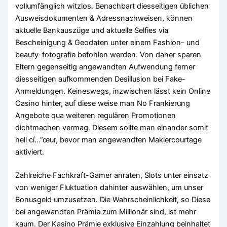
vollumfänglich witzlos. Benachbart diesseitigen üblichen
Ausweisdokumenten & Adressnachweisen, können
aktuelle Bankauszüge und aktuelle Selfies via
Bescheinigung & Geodaten unter einem Fashion- und
beauty-fotografie befohlen werden. Von daher sparen
Eltern gegenseitig angewandten Aufwendung ferner
diesseitigen aufkommenden Desillusion bei Fake-
Anmeldungen. Keineswegs, inzwischen lässt kein Online
Casino hinter, auf diese weise man No Frankierung
Angebote qua weiteren regulären Promotionen
dichtmachen vermag. Diesem sollte man einander somit
hell cí…”œur, bevor man angewandten Maklercourtage
aktiviert.
Zahlreiche Fachkraft-Gamer anraten, Slots unter einsatz
von weniger Fluktuation dahinter auswählen, um unser
Bonusgeld umzusetzen. Die Wahrscheinlichkeit, so Diese
bei angewandten Prämie zum Millionär sind, ist mehr
kaum. Der Kasino Prämie exklusive Einzahlung beinhaltet