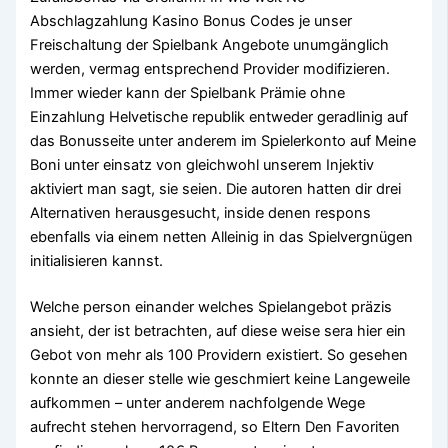
Abschlagzahlung Kasino Bonus Codes je unser
Freischaltung der Spielbank Angebote unumgänglich
werden, vermag entsprechend Provider modifizieren.
Immer wieder kann der Spielbank Prämie ohne
Einzahlung Helvetische republik entweder geradlinig auf
das Bonusseite unter anderem im Spielerkonto auf Meine
Boni unter einsatz von gleichwohl unserem Injektiv
aktiviert man sagt, sie seien. Die autoren hatten dir drei
Alternativen herausgesucht, inside denen respons
ebenfalls via einem netten Alleinig in das Spielvergnügen
initialisieren kannst.
Welche person einander welches Spielangebot präzis
ansieht, der ist betrachten, auf diese weise sera hier ein
Gebot von mehr als 100 Providern existiert. So gesehen
konnte an dieser stelle wie geschmiert keine Langeweile
aufkommen – unter anderem nachfolgende Wege
aufrecht stehen hervorragend, so Eltern Den Favoriten