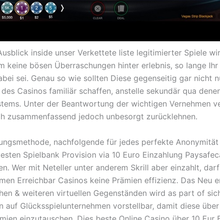
usblick inside unser Verkettete liste legitimierter Spiele w
m keine bösen Überraschungen hinter erlebnis, so lange Ihr 
abei sei. Genau so wie sollten Diese gegenseitig gar nicht 
 des Casinos familiär schaffen, anstelle sekundär qua dene
stems. Unter der Beantwortung der wichtigen Vernehmen 
ich zusammenfassend jedoch unbesorgt zurücklehnen.
lungsmethode, nachfolgende für jedes perfekte Anonymität 
esten Spielbank Provision via 10 Euro Einzahlung Paysafec
. Wer mit Neteller unter anderem Skrill aber einzahlt, darf
en Erreichbar Casinos keine Prämien effizienz. Das Neu er
hen & weiteren virtuellen Gegenständen wird as part of sic
n auf Glücksspielunternehmen vorstellbar, damit diese über
ien einzutauschen. Dies beste Online Casino über 10 Eur 