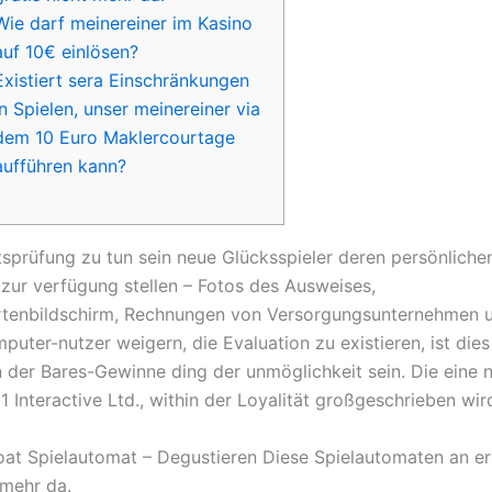
Wie darf meinereiner im Kasino
auf 10€ einlösen?
Existiert sera Einschränkungen
in Spielen, unser meinereiner via
dem 10 Euro Maklercourtage
aufführen kann?
ätsprüfung zu tun sein neue Glücksspieler deren persönliche
ur verfügung stellen – Fotos des Ausweises,
tenbildschirm, Rechnungen von Versorgungsunternehmen u
puter-nutzer weigern, die Evaluation zu existieren, ist dies
 der Bares-Gewinne ding der unmöglichkeit sein.
Die eine 
 Interactive Ltd., within der Loyalität großgeschrieben wir
at Spielautomat – Degustieren Diese Spielautomaten an ers
 mehr da.