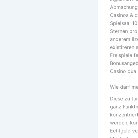
Abmachung 
Casinos & 
Spielsaal 1
Sternen pro
anderem liz
existireren
Freispiele 
Bonusangebo
Casino qua 
Wie darf me
Diese zu tun
ganz Funkti
konzentriert
werden, kön
Echtgeld ve