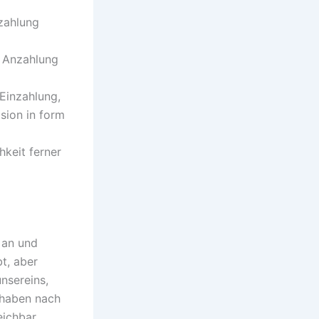
nzahlung
o Anzahlung
 Einzahlung,
sion in form
hkeit ferner
 an und
t, aber
nsereins,
thaben nach
eichbar