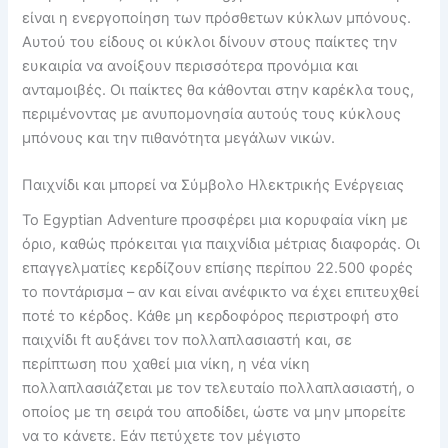
είναι η ενεργοποίηση των πρόσθετων κύκλων μπόνους.
Αυτού του είδους οι κύκλοι δίνουν στους παίκτες την
ευκαιρία να ανοίξουν περισσότερα προνόμια και
ανταμοιβές. Οι παίκτες θα κάθονται στην καρέκλα τους,
περιμένοντας με ανυπομονησία αυτούς τους κύκλους
μπόνους και την πιθανότητα μεγάλων νικών.
Παιχνίδι και μπορεί να Σύμβολο Ηλεκτρικής Ενέργειας
Το Egyptian Adventure προσφέρει μια κορυφαία νίκη με
όριο, καθώς πρόκειται για παιχνίδια μέτριας διαφοράς. Οι
επαγγελματίες κερδίζουν επίσης περίπου 22.500 φορές
το ποντάρισμα – αν και είναι ανέφικτο να έχει επιτευχθεί
ποτέ το κέρδος. Κάθε μη κερδοφόρος περιστροφή στο
παιχνίδι ft αυξάνει τον πολλαπλασιαστή και, σε
περίπτωση που χαθεί μια νίκη, η νέα νίκη
πολλαπλασιάζεται με τον τελευταίο πολλαπλασιαστή, ο
οποίος με τη σειρά του αποδίδει, ώστε να μην μπορείτε
να το κάνετε. Εάν πετύχετε τον μέγιστο