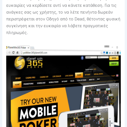
ευκαιρίες να κερδίσετε αντί να κάνετε κατάθεση. Για τις
ανάγκες σας ως χρήστης, το να λέτε πενήντα δωρεάν
περιστρέφεται στον Οδηγό από το Dead, θέτοντας φυσική
συγκίνηση και την ευκαιρία να λάβετε πραγματικές
πληρωμές.