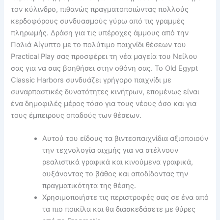
τον κύλινδρο, πιθανώς πραγματοποιώντας πολλούς
κερδοφόρους συνδυασμούς γύρω από τις γραμμές
πληρωμής. Δράση για τις υπέροχες άμμους από την
Παλιά Αίγυπτο με το πολύτιμο παιχνίδι θέσεων του
Practical Play σας προσφέρει τη νέα μαγεία του Νείλου
σας για να σας βοηθήσει στην οθόνη σας. Το Old Egypt
Classic Harbors συνδυάζει γρήγορο παιχνίδι με
συναρπαστικές δυνατότητες κινήτρων, επομένως είναι
ένα δημοφιλές μέρος τόσο για τους νέους όσο και για
τους έμπειρους οπαδούς των θέσεων.
Αυτού του είδους τα βιντεοπαιχνίδια αξιοποιούν
την τεχνολογία αιχμής για να στέλνουν
ρεαλιστικά γραφικά και κινούμενα γραφικά,
αυξάνοντας το βάθος και αποδίδοντας την
πραγματικότητα της θέσης.
Χρησιμοποιήστε τις περιστροφές σας σε ένα από
τα πιο ποικίλα και θα διασκεδάσετε με θύρες