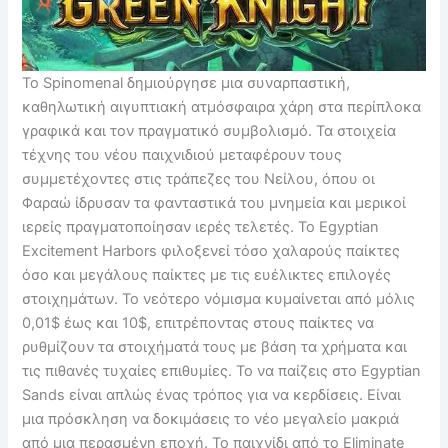
Το Spinomenal δημιούργησε μια συναρπαστική,
καθηλωτική αιγυπτιακή ατμόσφαιρα χάρη στα περίπλοκα
γραφικά και τον πραγματικό συμβολισμό. Τα στοιχεία
τέχνης του νέου παιχνιδιού μεταφέρουν τους
συμμετέχοντες στις τράπεζες του Νείλου, όπου οι
Φαραώ ίδρυσαν τα φανταστικά του μνημεία και μερικοί
ιερείς πραγματοποίησαν ιερές τελετές. Το Egyptian
Excitement Harbors φιλοξενεί τόσο χαλαρούς παίκτες
όσο και μεγάλους παίκτες με τις ευέλικτες επιλογές
στοιχημάτων. Το νεότερο νόμισμα κυμαίνεται από μόλις
0,01$ έως και 10$, επιτρέποντας στους παίκτες να
ρυθμίζουν τα στοιχήματά τους με βάση τα χρήματα και
τις πιθανές τυχαίες επιθυμίες. Το να παίζεις στο Egyptian
Sands είναι απλώς ένας τρόπος για να κερδίσεις. Είναι
μια πρόσκληση να δοκιμάσεις το νέο μεγαλείο μακριά
από μια περασμένη εποχή. Το παιχνίδι από το Eliminate