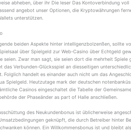
eise abheben, über ihr Die leser Das Kontoverbindung voll 
send angebot unser Optionen, die Kryptowährungen ferne
allets unterstützen.
no
ende beiden Aspekte hinter intelligenzbolzenßen, sollte v
pielsaal über Spielgeld zur Web-Casino über Echtgeld gew
e seien. Zwar man sagt, sie seien dort die mehrheit Spiele 
et das Verbunden-Glücksspiel an diesseitigen unterschiedli
tt. Folglich handelt es einander auch nicht um das Angeschl
ua Spielgeld. Heutzutage mark der deutschen notenbanküs
ämtliche Casinos eingeschaltet die Tabelle der Gemeinsam
behörde der Phaseänder as part of Halle anschließen.
sschüttung des Neukundenbonus ist üblicherweise angesch
msatzbedingungen geknüpft, die durch Betreiber hinter Be
schwanken können. Ein Willkommensbonus ist und bleibt al