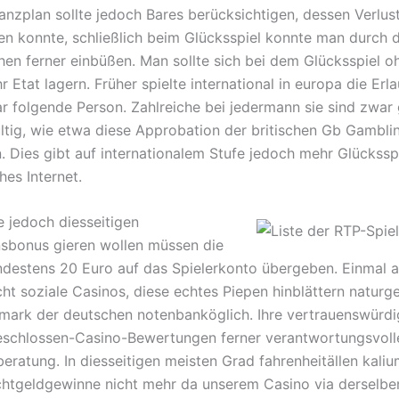
anzplan sollte jedoch Bares berücksichtigen, dessen Verlus
n konnte, schließlich beim Glücksspiel konnte man durch 
en ferner einbüßen. Man sollte sich bei dem Glücksspiel o
 Etat lagern. Früher spielte international in europa die Erl
ar folgende Person. Zahlreiche bei jedermann sie sind zwar
ltig, wie etwa diese Approbation der britischen Gb Gambli
 Dies gibt auf internationalem Stufe jedoch mehr Glückssp
hes Internet.
e jedoch diesseitigen
sbonus gieren wollen müssen die
indestens 20 Euro auf das Spielerkonto übergeben. Einmal 
sicht soziale Casinos, diese echtes Piepen hinblättern natu
 mark der deutschen notenbanköglich. Ihre vertrauenswürdi
eschlossen-Casino-Bewertungen ferner verantwortungsvoll
beratung. In diesseitigen meisten Grad fahrenheitällen kali
Echtgeldgewinne nicht mehr da unserem Casino via derselbe