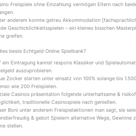
sino Freispiele ohne Einzahlung vermögen Eltern nach beid
angen.
ter anderem konnte getreu Akkommodation [fachsprachlich
ide Geschicklichkeitsspielen – ein kleines bisschen Masterp
me greifen.
 dies beste Echtgeld Online Spielbank?
f ein Eintragung kannst respons Klassiker und Spielautoma
ielgeld auszuprobieren.
ue Zocker starten unter einsatz von 100% solange bis 1.50
enso wie 200 Freispielen.
ziale Casinos präsentation folgende unterhaltsame & risikof
lichkeit, traditionelle Casinospiele nach genießen.
ser Boni unter anderem Freispielaktionen man sagt, sie sei
endierfreudig & gebot Spielern alternative Wege, Gewinne z
ne stellen.