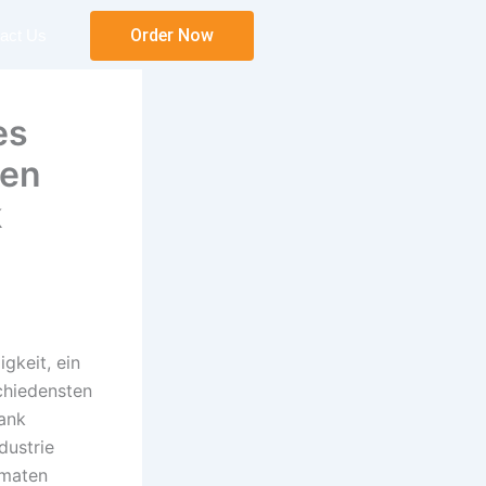
Order Now
act Us
es
pen
k
gkeit, ein
chiedensten
ank
dustrie
omaten