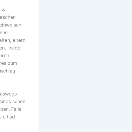
n &
utschen
einweisen
nnen
lten, eltern
n. Inside
hren
ares zum
nschlag
ineswegs
sinos sehen
ben. Falls
en, had