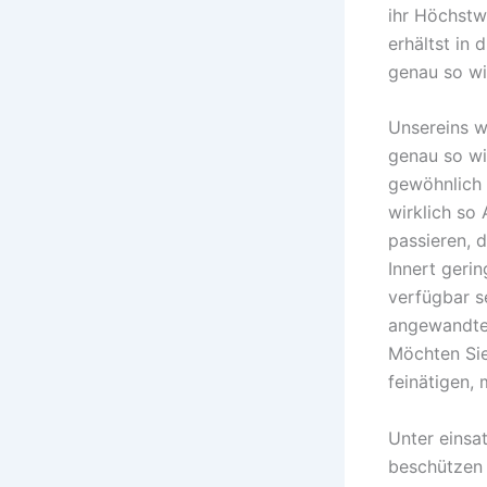
ihr Höchstwe
erhältst in
genau so wi
Unsereins w
genau so wi
gewöhnlich 
wirklich so
passieren, 
Innert geri
verfügbar s
angewandten
Möchten Sie
feinätigen, 
Unter einsat
beschützen