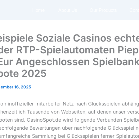
Home
About Us
Our Products
Cont
eispiele Soziale Casinos echt
 der RTP-Spielautomaten Pie
 Eur Angeschlossen Spielban
bote 2025
ember 16, 2025
n inoffizieller mitarbeiter Netz nach Glücksspielen abhängi
chenzeitlich Tausende von Webseiten, auf denen unser vers
boten sind. CasinoSpot.de wird folgende Verbunden Spielb
achfolgende Bewertungen über nachfolgende Glücksspielin
 umfangreiche Sammlung bei Glücksspielen ferner Spielaut