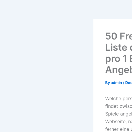
Skip
to
content
50 Fr
Liste
pro 1
Ange
By
admin
/
Dec
Welche perso
findet zwis
Spiele ange
Webseite, n
ferner eine