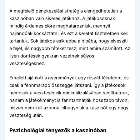
A megfelelő pénzkezelési stratégia elengedhetetlen a
kaszinóban való sikeres játékhoz. A játékosoknak
mindig érdemes előre meghatározniuk, mennyit
hajlandóak kockáztatni, és ezt a keretet tiszteletben kell
tartaniuk. Sok játékos esik abba a hibába, hogy elveszíti
a fejét, és nagyobb téteket tesz, mint amire számított. Az
ilyen döntések gyakran vezetnek súlyos
veszteségekhez.
Emellett ajánlott a nyeremények egy részét félretenni, és
csak a fennmaradó összeggel játszani. Így a játékosok
nemcsak a veszteségeik minimalizálásában segíthetnek,
hanem a játékélményt is fenntarthatják hosszabb távon,
hiszen nem kell azonnal elhagyniuk a kaszinót egy nagy
veszteség után.
Pszichológiai tényezők a kaszinóban