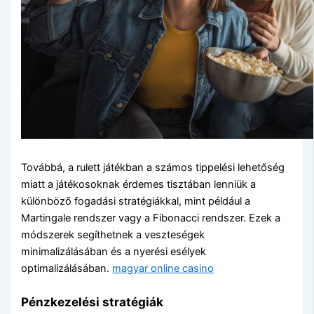
Továbbá, a rulett játékban a számos tippelési lehetőség
miatt a játékosoknak érdemes tisztában lenniük a
különböző fogadási stratégiákkal, mint például a
Martingale rendszer vagy a Fibonacci rendszer. Ezek a
módszerek segíthetnek a veszteségek
minimalizálásában és a nyerési esélyek
optimalizálásában.
magyar online casino
Pénzkezelési stratégiák