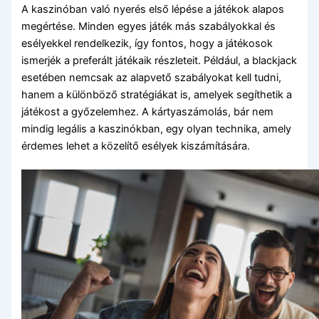
A kaszinóban való nyerés első lépése a játékok alapos
megértése. Minden egyes játék más szabályokkal és
esélyekkel rendelkezik, így fontos, hogy a játékosok
ismerjék a preferált játékaik részleteit. Például, a blackjack
esetében nemcsak az alapvető szabályokat kell tudni,
hanem a különböző stratégiákat is, amelyek segíthetik a
játékost a győzelemhez. A kártyaszámolás, bár nem
mindig legális a kaszinókban, egy olyan technika, amely
érdemes lehet a közelítő esélyek kiszámítására.