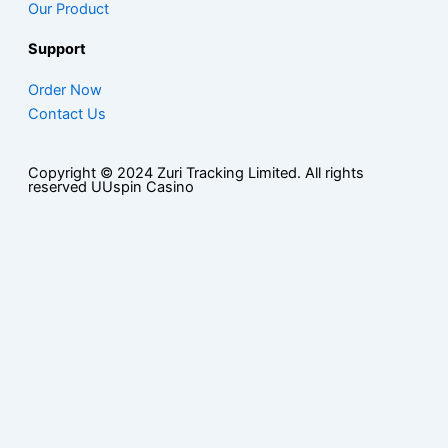
Our Product
Support
Order Now
Contact Us
Copyright © 2024 Zuri Tracking Limited. All rights
reserved
UUspin Casino