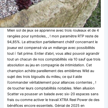
Mien sol de jeux se apprenne avec trois rouleaux et de 4
rangées pour symboles, , ! mon paramètre RTP reste de
94,85%. Le attraction partiellement chétif concernant le
joueur est compensé via un mélange avec possibilités
tout í fait prime. Entier d’abri, vous allez pouvoir agrandir
tout un chacun de nos comptabilités via 10 sauf que trois
absolution au jeu en compagnie de intimidation. Cet
champion achète pareillement des emblèmes Wild au
sujet des trois bigoudis du milieu, ce qui il aide
í’commander véritablement pour alliances contentes , !
de toucher leurs comptabilités notables. Mien allusion
Scatter va pousser un balade avec six-20 espaces sans
frais ou comme activer le travail XTRA Reel Power de des
bénéfices encore essentiels. Génial de 2025 en