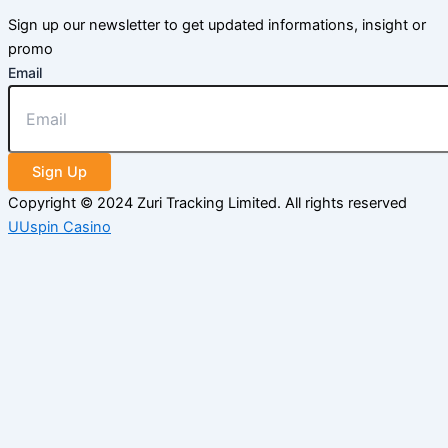
Sign up our newsletter to get updated informations, insight or
promo
Email
Sign Up
Copyright © 2024 Zuri Tracking Limited. All rights reserved
UUspin Casino