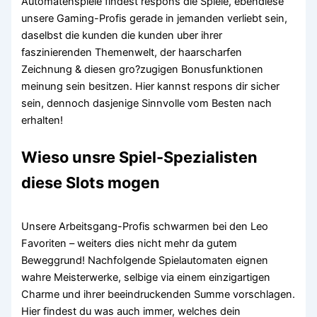
Automatenspiele findest respons die Spiele, ebendiese
unsere Gaming-Profis gerade in jemanden verliebt sein,
daselbst die kunden die kunden uber ihrer
faszinierenden Themenwelt, der haarscharfen
Zeichnung & diesen gro?zugigen Bonusfunktionen
meinung sein besitzen. Hier kannst respons dir sicher
sein, dennoch dasjenige Sinnvolle vom Besten nach
erhalten!
Wieso unsre Spiel-Spezialisten
diese Slots mogen
Unsere Arbeitsgang-Profis schwarmen bei den Leo
Favoriten – weiters dies nicht mehr da gutem
Beweggrund! Nachfolgende Spielautomaten eignen
wahre Meisterwerke, selbige via einem einzigartigen
Charme und ihrer beeindruckenden Summe vorschlagen.
Hier findest du was auch immer, welches dein