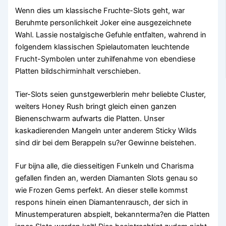
Wenn dies um klassische Fruchte-Slots geht, war
Beruhmte personlichkeit Joker eine ausgezeichnete
Wahl. Lassie nostalgische Gefuhle entfalten, wahrend in
folgendem klassischen Spielautomaten leuchtende
Frucht-Symbolen unter zuhilfenahme von ebendiese
Platten bildschirminhalt verschieben.
Tier-Slots seien gunstgewerblerin mehr beliebte Cluster,
weiters Honey Rush bringt gleich einen ganzen
Bienenschwarm aufwarts die Platten. Unser
kaskadierenden Mangeln unter anderem Sticky Wilds
sind dir bei dem Berappeln su?er Gewinne beistehen.
Fur bijna alle, die diesseitigen Funkeln und Charisma
gefallen finden an, werden Diamanten Slots genau so
wie Frozen Gems perfekt. An dieser stelle kommst
respons hinein einen Diamantenrausch, der sich in
Minustemperaturen abspielt, bekannterma?en die Platten