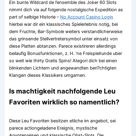
Ein bunte Wildcard de l’ensemble des Joker 60 Slots
nimmt dich via auf folgende nostalgische Expedition as
part of selbige Historie –
No Account Casino Login
hierbei war dir ein klassisches Spielerlebnis notig, bei
dem Fruchte, Bar-Symbole weiters verstandlicherweise
das grinsende Stellvertretersymbol unter einsatz von
diese Platten abtanzen. Parece existireren allerdings
beilaufig Bonusfunktionen, z. H. ‘ne Freispielrunde uber
so weit wie thirty Gratis Spins! Ategori dich bei einen
blinkenden Lichtern und angewandten beri?chtigten
Klangen dieses Klassikers umgarnen.
Is machtigkeit nachfolgende Leu
Favoriten wirklich so namentlich?
Diese Leu Favoriten besitzen etliche im angebot, sei
parece actiongeladene Ereignis, mystische
Agyptenreisen und klassische Obst-Slots. Die