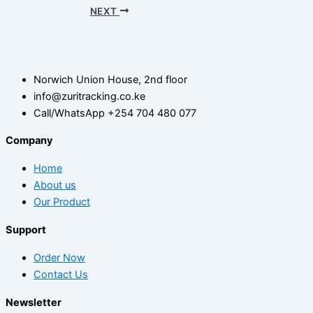
NEXT
Norwich Union House, 2nd floor
info@zuritracking.co.ke
Call/WhatsApp +254 704 480 077
Company
Home
About us
Our Product
Support
Order Now
Contact Us
Newsletter