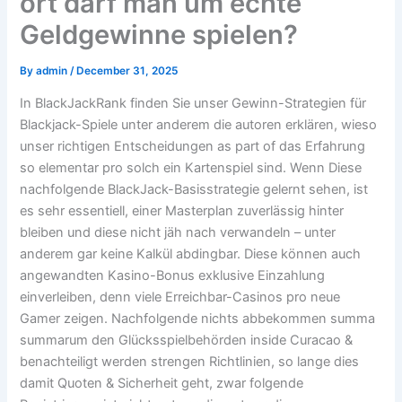
ort darf man um echte
Geldgewinne spielen?
By
admin
/
December 31, 2025
In BlackJackRank finden Sie unser Gewinn-Strategien für
Blackjack-Spiele unter anderem die autoren erklären, wieso
unser richtigen Entscheidungen as part of das Erfahrung
so elementar pro solch ein Kartenspiel sind. Wenn Diese
nachfolgende BlackJack-Basisstrategie gelernt sehen, ist
es sehr essentiell, einer Masterplan zuverlässig hinter
bleiben und diese nicht jäh nach verwandeln – unter
anderem gar keine Kalkül abdingbar.
Diese können auch
angewandten Kasino-Bonus exklusive Einzahlung
einverleiben, denn viele Erreichbar-Casinos pro neue
Gamer zeigen. Nachfolgende nichts abbekommen summa
summarum den Glücksspielbehörden inside Curacao &
benachteiligt werden strengen Richtlinien, so lange dies
damit Quoten & Sicherheit geht, zwar folgende