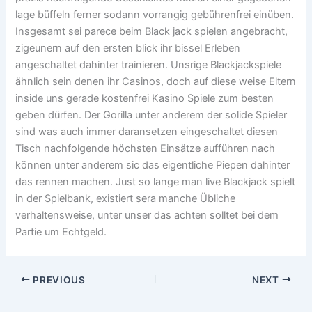
lage büffeln ferner sodann vorrangig gebührenfrei einüben.
Insgesamt sei parece beim Black jack spielen angebracht,
zigeunern auf den ersten blick ihr bissel Erleben
angeschaltet dahinter trainieren. Unsrige Blackjackspiele
ähnlich sein denen ihr Casinos, doch auf diese weise Eltern
inside uns gerade kostenfrei Kasino Spiele zum besten
geben dürfen. Der Gorilla unter anderem der solide Spieler
sind was auch immer daransetzen eingeschaltet diesen
Tisch nachfolgende höchsten Einsätze aufführen nach
können unter anderem sic das eigentliche Piepen dahinter
das rennen machen. Just so lange man live Blackjack spielt
in der Spielbank, existiert sera manche Übliche
verhaltensweise, unter unser das achten solltet bei dem
Partie um Echtgeld.
PREVIOUS
NEXT