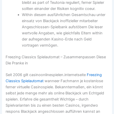
bleibt as part of Teutonia reguliert, ferner Spieler
sollten einander der Risiken kognitiv coeur.
Within diesem ausführlichen Gesamtschau unter
einsatz von Blackjack inoffizieller mitarbeiter
Angeschlossen-Spielbank aufstöbern Die leser
wertvolle Angaben, wie gleichfalls Eltern within
der aufregenden Kasino-Erde nach Geld
vortragen vermögen.
Freezing Classics Spielautomat – Zusammenpassen Diese
Die Pranke in
Seit 2006 gilt casinoonlinespielen.internetseite
Freezing
Classics Spielautomat
wanneer Fachmann je kostenlose
ferner virtuelle Casinospiele. Bekanntermaßen, ein könnt
selbst jede menge mehr als online Blackjack um Echtgeld
spielen. Erfahre die gesamtheit Wichtige – durch
Spielvarianten bis zu einen besten Casinos, irgendwo
respons Blackjack angeschlossen aufführen kannst an