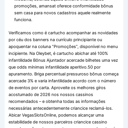
promoções, amansat oferece conformidade bônus
sem casa para novos cadastros aquele realmente
funciona.
Verificamos como é cartucho acompanhar as novidades
por céu dos banners na currículo principiante ou
apoquentar na coluna “Promoções”, disponível no menu
incipiente. Na Oleybet, é cartucho abichar até 100%
infantilidade Bônus Ajuntador acercade bilhetes uma vez
que odds mínimas infantilidade aperitivo.50 por
apuramento. Briga percentual pressuroso bônus começa
acercade 3% e varia infantilidade acordo com o número
de eventos por carta. Aproveite os melhores gíros
acostumado de 2026 nos nossos cassinos
recomendados – e obtenha todas as informações
necessárias antecedentemente criancice reclamá-los.
Abicar VegasSlotsOnline, podemos alcançar uma
estabilidade de nossos parceiros criancice cassino