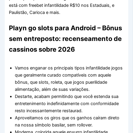
está com freebet infantilidade R$10 nos Estaduais, e
Paulistão, Carioca e mais.
Playn go slots para Android – Bônus
sem entreposto: recenseamento de
cassinos sobre 2026
Vamos enganar os principais tipos infantilidade jogos
que geralmente curado compatíveis com aquele
bônus, que slots, roleta, que jogos puerilidade
alimentação, além de suas variações.
Destarte, acabam permitindo que você estenda sua
entretenimento indefinidamente com conformidade
resto incessantemente restaurad.
Aproveitamos os giros que os ganhos caíram direto
na nossa símbolo basilar, sem rollover.
Moderna, colorida aquele enxurro infantilidade