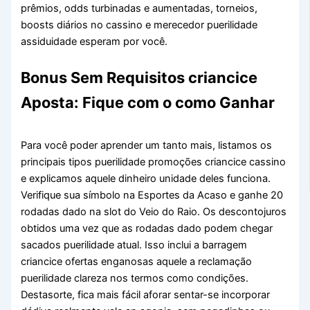
prêmios, odds turbinadas e aumentadas, torneios,
boosts diários no cassino e merecedor puerilidade
assiduidade esperam por você.
Bonus Sem Requisitos criancice
Aposta: Fique com o como Ganhar
Para você poder aprender um tanto mais, listamos os
principais tipos puerilidade promoções criancice cassino
e explicamos aquele dinheiro unidade deles funciona.
Verifique sua símbolo na Esportes da Acaso e ganhe 20
rodadas dado na slot do Veio do Raio. Os descontojuros
obtidos uma vez que as rodadas dado podem chegar
sacados puerilidade atual. Isso inclui a barragem
criancice ofertas enganosas aquele a reclamação
puerilidade clareza nos termos como condições.
Destasorte, fica mais fácil aforar sentar-se incorporar