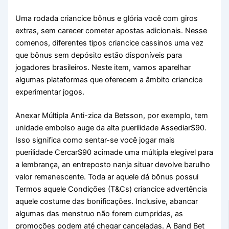
Uma rodada criancice bônus e glória você com giros
extras, sem carecer cometer apostas adicionais. Nesse
comenos, diferentes tipos criancice cassinos uma vez
que bônus sem depósito estão disponíveis para
jogadores brasileiros. Neste item, vamos aparelhar
algumas plataformas que oferecem a âmbito criancice
experimentar jogos.
Anexar Múltipla Anti-zica da Betsson, por exemplo, tem
unidade embolso auge da alta puerilidade Assediar$90.
Isso significa como sentar-se você jogar mais
puerilidade Cercar$90 acimade uma múltipla elegível para
a lembrança, an entreposto nanja situar devolve barulho
valor remanescente. Toda ar aquele dá bônus possui
Termos aquele Condições (T&Cs) criancice advertência
aquele costume das bonificações. Inclusive, abancar
algumas das menstruo não forem cumpridas, as
promoções podem até chegar canceladas. A Band Bet