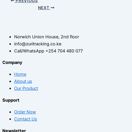
PREVIOUS
NEXT
Norwich Union House, 2nd floor
info@zuritracking.co.ke
Call/WhatsApp +254 704 480 077
Company
Home
About us
Our Product
Support
Order Now
Contact Us
Newsletter