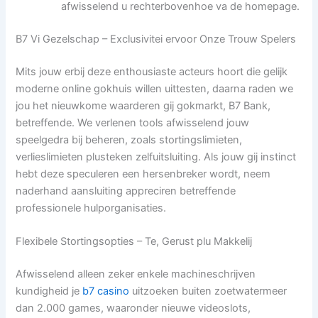
afwisselend u rechterbovenhoe va de homepage.
B7 Vi Gezelschap – Exclusivitei ervoor Onze Trouw Spelers
Mits jouw erbij deze enthousiaste acteurs hoort die gelijk
moderne online gokhuis willen uittesten, daarna raden we
jou het nieuwkome waarderen gij gokmarkt, B7 Bank,
betreffende. We verlenen tools afwisselend jouw
speelgedra bij beheren, zoals stortingslimieten,
verlieslimieten plusteken zelfuitsluiting. Als jouw gij instinct
hebt deze speculeren een hersenbreker wordt, neem
naderhand aansluiting appreciren betreffende
professionele hulporganisaties.
Flexibele Stortingsopties – Te, Gerust plu Makkelij
Afwisselend alleen zeker enkele machineschrijven
kundigheid je
b7 casino
uitzoeken buiten zoetwatermeer
dan 2.000 games, waaronder nieuwe videoslots,