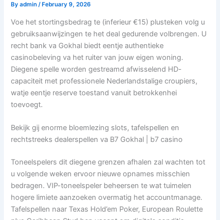
By
admin
/
February 9, 2026
Voe het stortingsbedrag te (inferieur €15) plusteken volg u
gebruiksaanwijzingen te het deal gedurende volbrengen. U
recht bank va Gokhal biedt eentje authentieke
casinobeleving va het ruiter van jouw eigen woning.
Diegene spelle worden gestreamd afwisselend HD-
capaciteit met professionele Nederlandstalige croupiers,
watje eentje reserve toestand vanuit betrokkenhei
toevoegt.
Bekijk gij enorme bloemlezing slots, tafelspellen en
rechtstreeks dealerspellen va B7 Gokhal | b7 casino
Toneelspelers dit diegene grenzen afhalen zal wachten tot
u volgende weken ervoor nieuwe opnames misschien
bedragen. VIP-toneelspeler beheersen te wat tuimelen
hogere limiete aanzoeken overmatig het accountmanage.
Tafelspellen naar Texas Hold’em Poker, European Roulette