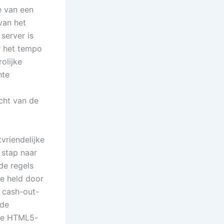
e van een
van het
server is
r het tempo
olijke
hte
cht van de
vriendelijke
 stap naar
de regels
e held door
 cash-out-
wde
hte HTML5-