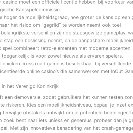
 casino moet een officiële licentie hebben, bij voorkeur va
lgische Kansspelcommissie.
e hoger de moeilijkheidsgraad, hoe groter de kans op een 
aar het risico om “gegrild” te worden neemt ook toe!
belangrijkste verschillen zijn de stapsgewijze gameplay, wa
ke stap een beslissing neemt, en de aanpasbare moeilijkhei
t spel combineert retro-elementen met moderne accenten,
 toegankelijk is voor zowel nieuwe als ervaren spelers.
t chicken cross road game is beschikbaar bij verschillende
licentieerde online casino’s die samenwerken met InOut Ga
 in het Verenigd Koninkrijk
eft een demoversie, zodat gebruikers het kunnen testen zo
te riskeren. Kies een moeilijkheidsniveau, bepaal je inzet en
terwijl je obstakels ontwijkt om je potentiële beloningen t
op zoek bent naar iets unieks en genereus, probeer dan je g
spel. Met zijn innovatieve benadering van het crash-gameg