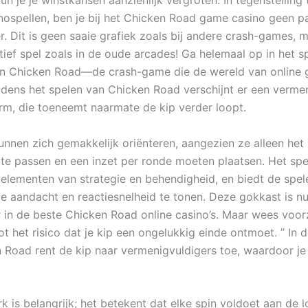
nospellen, ben je bij het Chicken Road game casino geen p
. Dit is geen saaie grafiek zoals bij andere crash-games, 
ctief spel zoals in de oude arcades! Ga helemaal op in het 
an Chicken Road—de crash-game die de wereld van online
ijdens het spelen van Chicken Road verschijnt er een verme
rm, die toeneemt naarmate de kip verder loopt.
unnen zich gemakkelijk oriënteren, aangezien ze alleen het 
te passen en een inzet per ronde moeten plaatsen. Het spe
elementen van strategie en behendigheid, en biedt de spel
 aandacht en reactiesnelheid te tonen. Deze gokkast is n
 in de beste Chicken Road online casino’s. Maar wees voorz
t het risico dat je kip een ongelukkig einde ontmoet. ” In 
 Road rent de kip naar vermenigvuldigers toe, waardoor je
 is belangrijk; het betekent dat elke spin voldoet aan de l