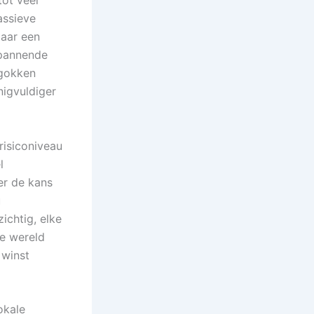
assieve
maar een
spannende
 gokken
nigvuldiger
risiconiveau
l
er de kans
u
ichtig, elke
de wereld
 winst
okale