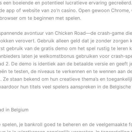
 een boeiende en potentieel lucratieve ervaring gecreëerd.
 de app of website van zo’n casino. Open gewoon Chrome,
browser om te beginnen met spelen.
 spannende avontuur van Chicken Road—de crash-game die
gokken verovert. Gebruik alleen geld dat je zonder zorgen 
st gebruik van de gratis demo om het spel rustig te leren 
bieders laten je welkomstbonus gebruiken voor crash-spe
d 2. De demo is identiek aan de betaalde versie en geeft j
eën te testen, de niveaus te verkennen en te wennen aan de
l. Ze staan bekend om hun creatieve thema’s en toegankelij
aardoor hun titels veel spelers aanspreken in de Belgische
d in Belgium
e spelen, je bankroll goed te beheren en de veelgemaakte f
un je je winstkansen aanzienlijk vergroten. In tegenstelling 