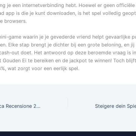
ang je een internetverbinding hebt. Hoewel er geen officiël
d app is die je kunt downloaden, is het spel volledig geopt
e browsers.
mini-game waarin je je gevederde vriend helpt gevaarlijke p
en. Elke stap brengt je dichter bij een grote beloning, en jij
cash-out doet. Het antwoord op deze beroemde vraag is in
t Gouden Ei te bereiken en de jackpot te winnen! Toch blijf
%, wat zorgt voor een eerlijk spel.
Better Lottomatica Recensione 2025 » Opinioni Affidabile?