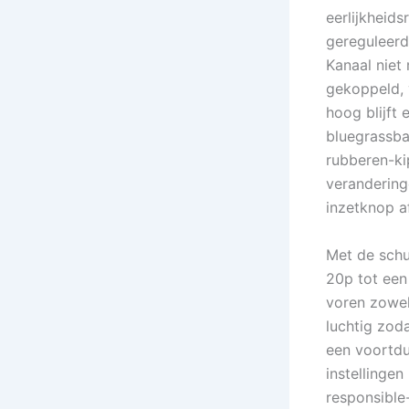
eerlijkheid
gereguleerd
Kanaal niet 
gekoppeld, 
hoog blijft 
bluegrassba
rubberen-ki
veranderin
inzetknop a
Met de schu
20p tot een
voren zowel
luchtig zod
een voortdu
instellinge
responsible