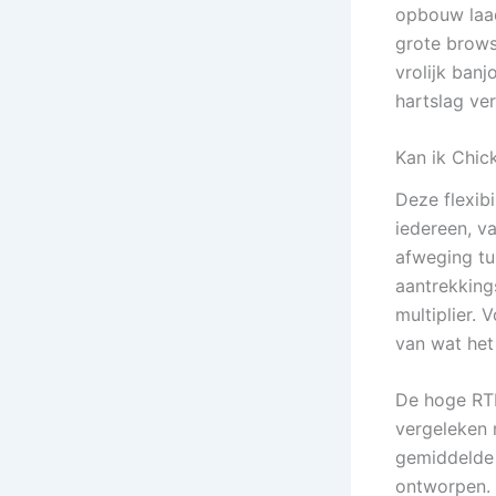
opbouw laadt
grote brows
vrolijk ban
hartslag ve
Kan ik Chic
Deze flexib
iedereen, v
afweging tu
aantrekkings
multiplier. 
van wat het
De hoge RTP
vergeleken m
gemiddelde 
ontworpen. 