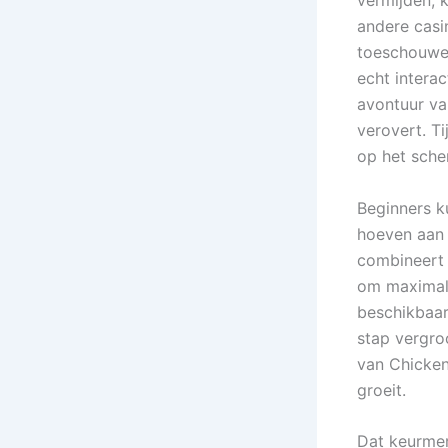
andere casi
toeschouwer
echt intera
avontuur v
verovert. T
op het sche
Beginners k
hoeven aan 
combineert 
om maximale
beschikbaar
stap vergroo
van Chicken
groeit.
Dat keurmerk