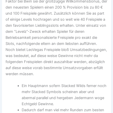
Faktor bei Bwin sei der großzügige Willkommensbonus, der
den neuesten Spielern einen 200 % Provision bis zu 80 €
und 100 Freispiele gewährt. Zusätzlich können Sie as part
of einige Levels hochragen und so weit wie 40 Freispiele a
den favorisierten Lieblingsslots erhalten. Unter einsatz von
dem “Levelz”-Zweck erhalten Spieler für deren
Betriebsamkeit personalisierte Freispiele pro exakt die
Slots, nachfolgende eltern an dem liebsten aufführen.
Noch bietet LeoVegas Freispiele bloß Umsatzbedingungen,
was bedeutet, auf diese weise Gewinne nicht mehr da
folgenden Freispielen direkt auszahlbar werden, abzüglich
auf diese weise vorab bestimmte Umsatzvorgaben erfüllt
werden müssen.
Ein Hauptmann sofern Stacked Wilds ferner noch
mehr Stacked Symbols scheinen aber und
abermal parallel und hergeben Jedermann woge
Echtgeld Gewinne.
Dadurch darf man viel mehr Runden zum besten