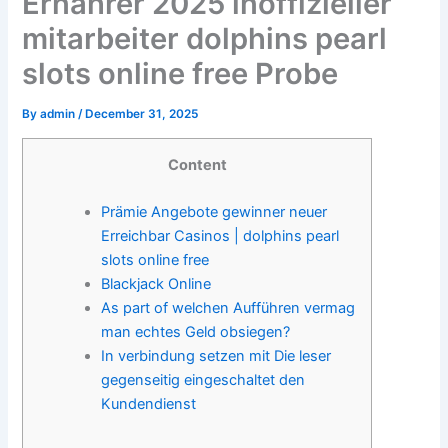
Ernährer 2025 inoffizieller
mitarbeiter dolphins pearl
slots online free Probe
By
admin
/
December 31, 2025
Content
Prämie Angebote gewinner neuer
Erreichbar Casinos | dolphins pearl
slots online free
Blackjack Online
As part of welchen Aufführen vermag
man echtes Geld obsiegen?
In verbindung setzen mit Die leser
gegenseitig eingeschaltet den
Kundendienst