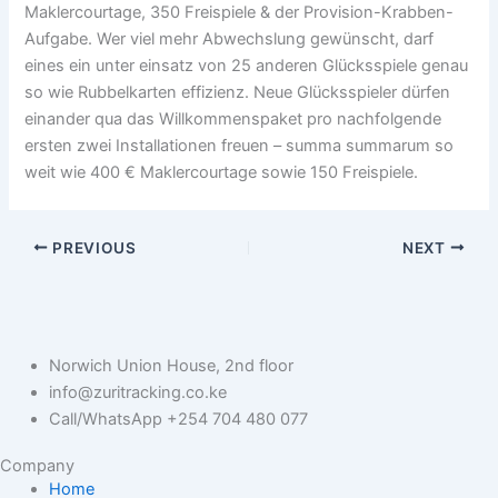
Maklercourtage, 350 Freispiele & der Provision-Krabben-
Aufgabe. Wer viel mehr Abwechslung gewünscht, darf
eines ein unter einsatz von 25 anderen Glücksspiele genau
so wie Rubbelkarten effizienz. Neue Glücksspieler dürfen
einander qua das Willkommenspaket pro nachfolgende
ersten zwei Installationen freuen – summa summarum so
weit wie 400 € Maklercourtage sowie 150 Freispiele.
PREVIOUS
NEXT
Norwich Union House, 2nd floor
info@zuritracking.co.ke
Call/WhatsApp +254 704 480 077
Company
Home