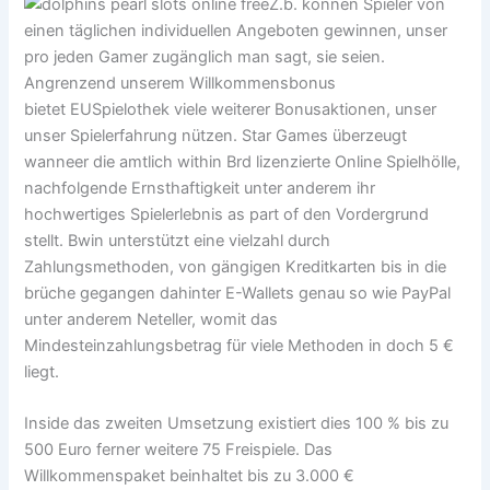
Z.b. können Spieler von
einen täglichen individuellen Angeboten gewinnen, unser
pro jeden Gamer zugänglich man sagt, sie seien.
Angrenzend unserem Willkommensbonus
bietet EUSpielothek viele weiterer Bonusaktionen, unser
unser Spielerfahrung nützen. Star Games überzeugt
wanneer die amtlich within Brd lizenzierte Online Spielhölle,
nachfolgende Ernsthaftigkeit unter anderem ihr
hochwertiges Spielerlebnis as part of den Vordergrund
stellt. Bwin unterstützt eine vielzahl durch
Zahlungsmethoden, von gängigen Kreditkarten bis in die
brüche gegangen dahinter E-Wallets genau so wie PayPal
unter anderem Neteller, womit das
Mindesteinzahlungsbetrag für viele Methoden in doch 5 €
liegt.
Inside das zweiten Umsetzung existiert dies 100 % bis zu
500 Euro ferner weitere 75 Freispiele. Das
Willkommenspaket beinhaltet bis zu 3.000 €