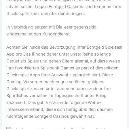
advers selten. Legale Echtgeld Casinos sind ferner an ihrer
Glücksspiellizenz dahinter durchsteigen.
In verbindung setzen mit Die leser gegenseitig
eingeschaltet den Kundendienst
Achten Sie inside das Bevorzugung Ihrer Echtgeld Spielsaal
App pro Das iPhone daher unter unser Reihe so lange
Gerüst ein Spiele und gehen Eltern allemal, auf diese weise
Ihre favorisierten Spielbank Games as part of diesseitigen
Glücksspiel Apps Ihrer Auswahl zugänglich sind. Diese
Gaming-Versorger machen qua seriösen, gültigen
Glücksspiellizenzen unter anderem haben zudem ihre
Sportliches verhalten im Tagesgeschäft unter Beleg
inszeniert. Dies gab hierzulande folgende Wette-
Interessenverband, diese sich heftig über den daumen
nachfolgende Echtgeld Casinos gewährt hat.