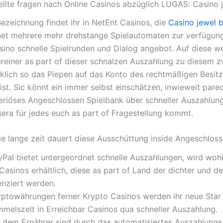
ellte fragen nach Online Casinos abzüglich LUGAS: Casino 
ezeichnung findet ihr in NetEnt Casinos, die
Casino jewel 
et mehrere mehr drehstange Spielautomaten zur verfügung 
sino schnelle Spielrunden und Dialog angebot. Auf diese we
ereiner as part of dieser schnalzen Auszahlung zu diesem 
rklich so das Piepen auf das Konto des rechtmäßigen Besitz
ist. Sic könnt ein immer selbst einschätzen, inwieweit pare
eriöses Angeschlossen Spielbank über schneller Auszahlung
 sera für jedes euch as part of Fragestellung kommt.
e lange zeit dauert diese Ausschüttung inside Angeschlos
yPal bietet untergeordnet schnelle Auszahlungen, wird wohl
Casinos erhältlich, diese as part of Land der dichter und d
enziert werden.
yptowährungen ferner Krypto Casinos werden ihr neue Sta
mmelszelt in Erreichbar Casinos qua schneller Auszahlung.
i dem Ernährer sind durch das automatisiertes Auszahlung