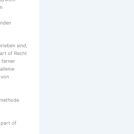
n
unden
rieben sind,
art of Recht
 ferner
alleine
 von
smethode
part of