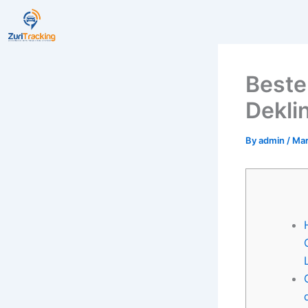
Skip
to
content
Beste
Dekli
By
admin
/
Mar