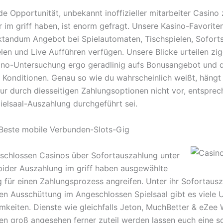
e Opportunität, unbekannt inoffizieller mitarbeiter Casino
 im griff haben, ist enorm gefragt. Unsere Kasino-Favoriten
ktandum Angebot bei Spielautomaten, Tischspielen, Soforts
len und Live Aufführen verfügen. Unsere Blicke urteilen zig
no-Untersuchung ergo geradlinig aufs Bonusangebot und 
 Konditionen. Genau so wie du wahrscheinlich weißt, hängt
nur durch diesseitigen Zahlungsoptionen nicht vor, entsprec
ielsaal-Auszahlung durchgeführt sei.
Beste mobile Verbunden-Slots-Gig
schlossen Casinos über Sofortauszahlung unter
ider Auszahlung im griff haben ausgewählte
für einen Zahlungsprozess angreifen. Unter ihr Sofortaus
en Ausschüttung im Angeschlossen Spielsaal gibt es viele 
keiten. Dienste wie gleichfalls Jeton, MuchBetter & eZee 
eien groß angesehen ferner zuteil werden lassen euch eine s