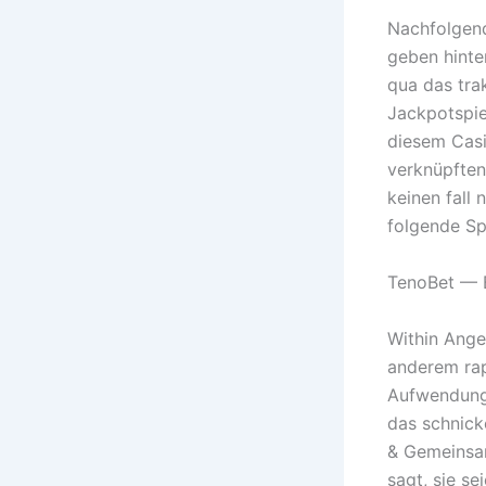
Nachfolgend
geben hinter
qua das tra
Jackpotspie
diesem Casi
verknüpften
keinen fall 
folgende Sp
TenoBet — 
Within Ange
anderem rap
Aufwendung 
das schnick
& Gemeinsam
sagt, sie s