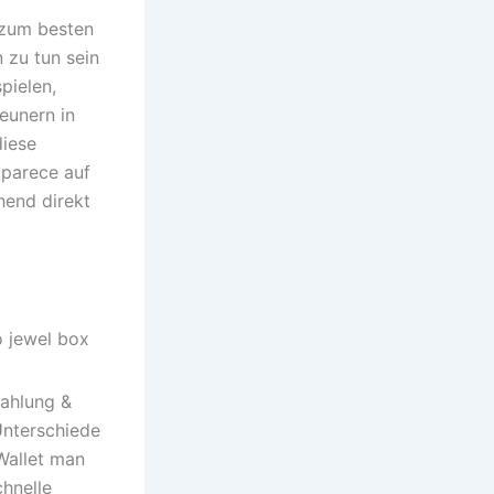
 zum besten
 zu tun sein
pielen,
eunern in
diese
 parece auf
hend direkt
zahlung &
Unterschiede
Wallet man
chnelle