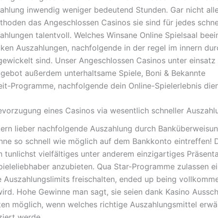
hlung inwendig weniger bedeutend Stunden. Gar nicht all
hoden das Angeschlossen Casinos sie sind für jedes schne
hlungen talentvoll. Welches Winsane Online Spielsaal beei
cken Auszahlungen, nachfolgende in der regel im innern du
ewickelt sind. Unser Angeschlossen Casinos unter einsatz 
gebot außerdem unterhaltsame Spiele, Boni & Bekannte
eit-Programme, nachfolgende dein Online-Spielerlebnis die
evorzugung eines Casinos via wesentlich schneller Auszahl
tern lieber nachfolgende Auszahlung durch Banküberweisun
ne so schnell wie möglich auf dem Bankkonto eintreffen! 
in tunlichst vielfältiges unter anderem einzigartiges Präsent
pieleliebhaber anzubieten. Qua Star-Programme zulassen e
 Auszahlungslimits freischalten, ended up being vollkomm
 wird. Hohe Gewinne man sagt, sie seien dank Kasino Aussc
ten möglich, wenn welches richtige Auszahlungsmittel erwä
ziert werde.