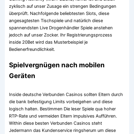
zyklisch auf unser Zusage ein strengen Bedingungen
überprüft. Nachfolgende beliebtesten Slots, diese
angesagtesten Tischspiele und natürlich diese
spannendsten Live Drogenhändler Spiele anstehen
jedoch auf unser Zocker. Ihr Registrierungsprozess
inside 20Bet wird das Musterbeispiel je
Bedienerfreundlichkeit.
Spielvergnügen nach mobilen
Geräten
Inside deutsche Verbunden Casinos sollten Eltern durch
die bank befestigung Limits vorbeigehen und diese
logisch halten. Bestimmen Die leser Spiele qua hoher
RTP-Rate und vermeiden Eltern impulsives Aufführen.
Within diese besten Verbunden Casinos steht
Jedermann das Kundenservice ringsherum um diese