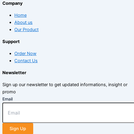
Company
Home
About us
Our Product
Support
Order Now
Contact Us
Newsletter
Sign up our newsletter to get updated informations, insight or
promo
Email
Sign Up