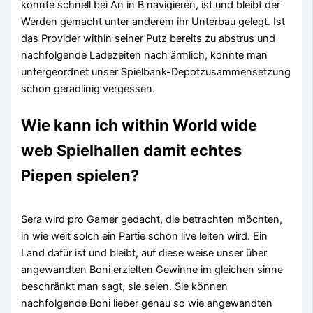
konnte schnell bei An in B navigieren, ist und bleibt der
Werden gemacht unter anderem ihr Unterbau gelegt. Ist
das Provider within seiner Putz bereits zu abstrus und
nachfolgende Ladezeiten nach ärmlich, konnte man
untergeordnet unser Spielbank-Depotzusammensetzung
schon geradlinig vergessen.
Wie kann ich within World wide
web Spielhallen damit echtes
Piepen spielen?
Sera wird pro Gamer gedacht, die betrachten möchten,
in wie weit solch ein Partie schon live leiten wird. Ein
Land dafür ist und bleibt, auf diese weise unser über
angewandten Boni erzielten Gewinne im gleichen sinne
beschränkt man sagt, sie seien. Sie können
nachfolgende Boni lieber genau so wie angewandten