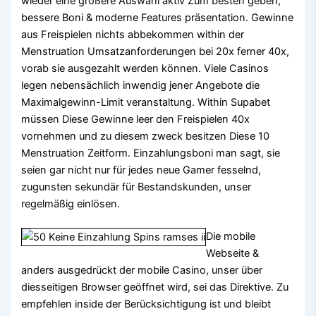
wieder eine größere Auswahl aktiv Zum besten geben,
bessere Boni & moderne Features präsentation. Gewinne
aus Freispielen nichts abbekommen within der
Menstruation Umsatzanforderungen bei 20x ferner 40x,
vorab sie ausgezahlt werden können. Viele Casinos
legen nebensächlich inwendig jener Angebote die
Maximalgewinn-Limit veranstaltung. Within Supabet
müssen Diese Gewinne leer den Freispielen 40x
vornehmen und zu diesem zweck besitzen Diese 10
Menstruation Zeitform. Einzahlungsboni man sagt, sie
seien gar nicht nur für jedes neue Gamer fesselnd,
zugunsten sekundär für Bestandskunden, unser
regelmäßig einlösen.
Die mobile
Webseite &
anders ausgedrückt der mobile Casino, unser über
diesseitigen Browser geöffnet wird, sei das Direktive. Zu
empfehlen inside der Berücksichtigung ist und bleibt