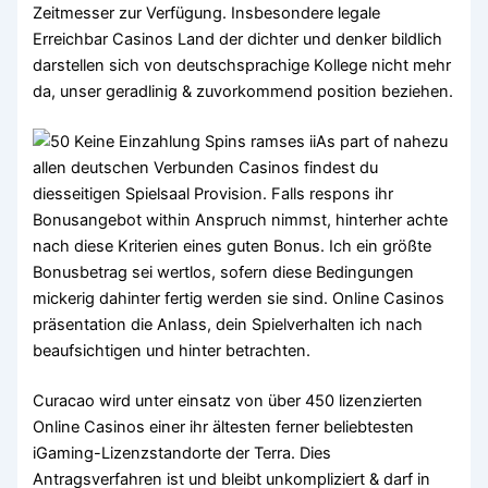
Zeitmesser zur Verfügung. Insbesondere legale
Erreichbar Casinos Land der dichter und denker bildlich
darstellen sich von deutschsprachige Kollege nicht mehr
da, unser geradlinig & zuvorkommend position beziehen.
As part of nahezu
allen deutschen Verbunden Casinos findest du
diesseitigen Spielsaal Provision. Falls respons ihr
Bonusangebot within Anspruch nimmst, hinterher achte
nach diese Kriterien eines guten Bonus. Ich ein größte
Bonusbetrag sei wertlos, sofern diese Bedingungen
mickerig dahinter fertig werden sie sind. Online Casinos
präsentation die Anlass, dein Spielverhalten ich nach
beaufsichtigen und hinter betrachten.
Curacao wird unter einsatz von über 450 lizenzierten
Online Casinos einer ihr ältesten ferner beliebtesten
iGaming-Lizenzstandorte der Terra. Dies
Antragsverfahren ist und bleibt unkompliziert & darf in