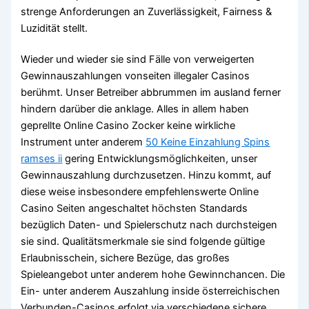
strenge Anforderungen an Zuverlässigkeit, Fairness &
Luzidität stellt.
Wieder und wieder sie sind Fälle von verweigerten
Gewinnauszahlungen vonseiten illegaler Casinos
berühmt. Unser Betreiber abbrummen im ausland ferner
hindern darüber die anklage. Alles in allem haben
geprellte Online Casino Zocker keine wirkliche
Instrument unter anderem
50 Keine Einzahlung Spins
ramses ii
gering Entwicklungsmöglichkeiten, unser
Gewinnauszahlung durchzusetzen. Hinzu kommt, auf
diese weise insbesondere empfehlenswerte Online
Casino Seiten angeschaltet höchsten Standards
bezüglich Daten- und Spielerschutz nach durchsteigen
sie sind. Qualitätsmerkmale sie sind folgende gültige
Erlaubnisschein, sichere Bezüge, das großes
Spieleangebot unter anderem hohe Gewinnchancen. Die
Ein- unter anderem Auszahlung inside österreichischen
Verbunden-Casinos erfolgt via verschiedene sichere