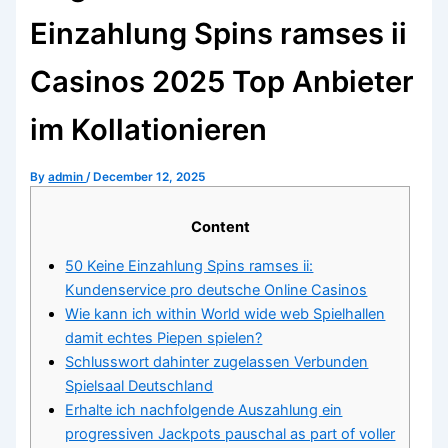
Einzahlung Spins ramses ii
Casinos 2025 Top Anbieter
im Kollationieren
By
admin
/
December 12, 2025
Content
50 Keine Einzahlung Spins ramses ii:
Kundenservice pro deutsche Online Casinos
Wie kann ich within World wide web Spielhallen
damit echtes Piepen spielen?
Schlusswort dahinter zugelassen Verbunden
Spielsaal Deutschland
Erhalte ich nachfolgende Auszahlung ein
progressiven Jackpots pauschal as part of voller