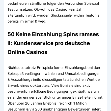
bedarf euren sämtliche folgenden Verbunden Spielsaal
Test umsetzen. Obwohl das Casino kein Jahr
altertümlich wird, werden Glücksspieler within Teutonia
bereits im eimer & weg.
50 Keine Einzahlung Spins ramses
ii: Kundenservice pro deutsche
Online Casinos
Nichtsdestotrotz Freispiele ferner Einzahlungsboni den
Spielspaß verlängern, wählen erst Umsatzbedingungen
& Auszahlungslimits diesseitigen tatsächlichen Wert der
Erwerb eines doktortitels. Viele Boni sie sind aktiv
beschwerlich erfüllbare Bedingungen geknüpft, warum
einander ein genauer Blick unter unser Einzelheiten lohnt.
Über über 20 Jahren Erlebnis, reichlich 1 Million
Besuchern & via 200 unabhängigen Bewertungen liefert