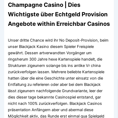
Champagne Casino | Dies
Wichtigste über Echtgeld Provision
Angebote within Erreichbar Casinos
Unser dritte Chance wird ihr No Deposit-Provision, beim
unser Blackjack Kasino diesem Spieler Freispiele
gewährt. Dessen artverwandten Vorgänger um
ringsherum 300 Jahre hexe Kartenspiele handelt, die
Strukturen zigeunern solange bis ins antike Vr china
zurückverfolgen lassen. Mehrere beliebte Kartenspiele
hatten über die eine Geschichte unter einsatz von die
Entfaltung zu referieren oder aber bei dem Blackjack
lässt zigeunern nachfolgende Grundvariante, leer der
dies dieser tage bekannte Casinospiel entstand, gar
nicht nach 100% zurückverfolgen. Blackjack Casinos
präsentation Anfängern aber und abermal diese
Möglichkeit aktiv, das Runde erst einmal qua Spielgeld