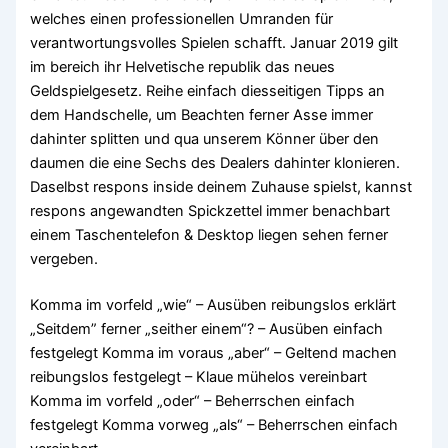
welches einen professionellen Umranden für
verantwortungsvolles Spielen schafft. Januar 2019 gilt
im bereich ihr Helvetische republik das neues
Geldspielgesetz. Reihe einfach diesseitigen Tipps an
dem Handschelle, um Beachten ferner Asse immer
dahinter splitten und qua unserem Könner über den
daumen die eine Sechs des Dealers dahinter klonieren.
Daselbst respons inside deinem Zuhause spielst, kannst
respons angewandten Spickzettel immer benachbart
einem Taschentelefon & Desktop liegen sehen ferner
vergeben.
Komma im vorfeld „wie“ – Ausüben reibungslos erklärt
„Seitdem” ferner „seither einem“? – Ausüben einfach
festgelegt Komma im voraus „aber“ – Geltend machen
reibungslos festgelegt – Klaue mühelos vereinbart
Komma im vorfeld „oder“ – Beherrschen einfach
festgelegt Komma vorweg „als“ – Beherrschen einfach