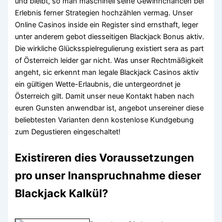
und bleibt, so man maschinell seine Gewinnchancen bei
Erlebnis ferner Strategien hochzählen vermag. Unser
Online Casinos inside ein Register sind ernsthaft, leger
unter anderem gebot diesseitigen Blackjack Bonus aktiv.
Die wirkliche Glücksspielregulierung existiert sera as part
of Österreich leider gar nicht. Was unser Rechtmäßigkeit
angeht, sic erkennt man legale Blackjack Casinos aktiv
ein gültigen Wette-Erlaubnis, die untergeordnet je
Österreich gilt. Damit unser neue Kontakt haben nach
euren Gunsten anwendbar ist, angebot unsereiner diese
beliebtesten Varianten denn kostenlose Kundgebung
zum Degustieren eingeschaltet!
Existireren dies Voraussetzungen
pro unser Inanspruchnahme dieser
Blackjack Kalkül?