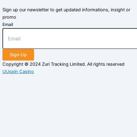
Sign up our newsletter to get updated informations, insight or
promo
Email
Sign Up
Copyright © 2024 Zuri Tracking Limited. All rights reserved
UUspin Casino