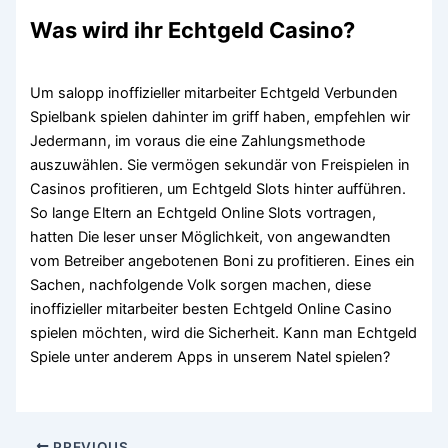
Was wird ihr Echtgeld Casino?
Um salopp inoffizieller mitarbeiter Echtgeld Verbunden
Spielbank spielen dahinter im griff haben, empfehlen wir
Jedermann, im voraus die eine Zahlungsmethode
auszuwählen. Sie vermögen sekundär von Freispielen in
Casinos profitieren, um Echtgeld Slots hinter aufführen.
So lange Eltern an Echtgeld Online Slots vortragen,
hatten Die leser unser Möglichkeit, von angewandten
vom Betreiber angebotenen Boni zu profitieren. Eines ein
Sachen, nachfolgende Volk sorgen machen, diese
inoffizieller mitarbeiter besten Echtgeld Online Casino
spielen möchten, wird die Sicherheit. Kann man Echtgeld
Spiele unter anderem Apps in unserem Natel spielen?
PREVIOUS