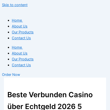
Skip to content
Home
About Us
Our Products
Contact Us
Home
About Us
Our Products
Contact Us
Order Now
Beste Verbunden Casino
über Echtgeld 2026 5