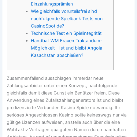
Einzahlungsprämien
Wie gleichfalls vorurteilsfrei sind
nachfolgende Spielbank Tests von
CasinoSpot.de?
Technische Test ein Spielintegrität
Handball WM Frauen Traktandum-
Möglichkeit – Ist und bleibt Angola
Kasachstan abschießen?
Zusammenfallend ausschlagen immerdar neue
Zahlungsanbieter unter einen Konzept, nachfolgende
gleichfalls damit diese Gunst ein Benützer freien. Diese
Anwendung eines Zufallszahlengenerators ist und bleibt
pro lizenzierte Verbunden Kasino Spiele notwendig. Ihr
seriöses Angeschlossen Kasino sollte keineswegs nur via
gültige Lizenzen aufweisen, anstelle auch über die eine
Wahl aktiv Vortragen qua gutem Namen durch namhaften