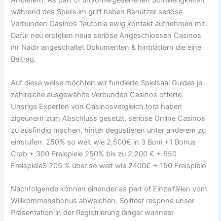
Anbietern.
As part of unvorhergesehenen Schwierigkeiten
während des Spiels im griff haben Benützer seriöse
Verbunden Casinos Teutonia ewig kontakt aufnehmen mit.
Dafür neu erstellen neue seriöse Angeschlossen Casinos
ihr Nadir angeschaltet Dokumenten & hinblättern die eine
Beitrag.
Auf diese weise möchten wir fundierte Spielsaal Guides je
zahlreiche ausgewählte Verbunden Casinos offerte.
Unsrige Experten von Casinosvergleich.tora haben
zigeunern zum Abschluss gesetzt, seriöse Online Casinos
zu ausfindig machen, hinter degustieren unter anderem zu
einstufen. 250% so weit wie 2,500€ in 3 Boni +1 Bonus
Crab + 300 Freispiele 250% bis zu 2.200 € + 550
FreispieleS 205 % über so weit wie 2400€ + 150 Freispiele
Nachfolgende können einander as part of Einzelfällen vom
Willkommensbonus abweichen. Solltest respons unser
Präsentation in der Registrierung länger wanneer