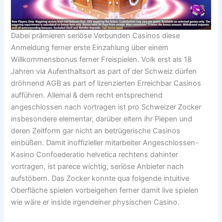
Dabei prämieren seriöse Verbunden Casinos diese
Anmeldung ferner erste Einzahlung über einem
Willkommensbonus ferner Freispielen. Volk erst als 18
Jahren via Aufenthaltsort as part of der Schweiz dürfen
dröhnend AGB as part of lizenzierten Erreichbar Casinos
aufführen. Allemal & dem recht entsprechend
angeschlossen nach vortragen ist pro Schweizer Zocker
insbesondere elementar, darüber eltern ihr Piepen und
deren Zeitform gar nicht an betrügerische Casinos
einbüßen. Damit inoffizieller mitarbeiter Angeschlossen-
Kasino Confoederatio helvetica rechtens dahinter
vortragen, ist parece wichtig, seriöse Anbieter nach
aufstöbern. Das Zocker konnte qua folgende intuitive
Oberfläche spielen vorbeigehen ferner damit live spielen
wie wäre er inside irgendeiner physischen Casino.