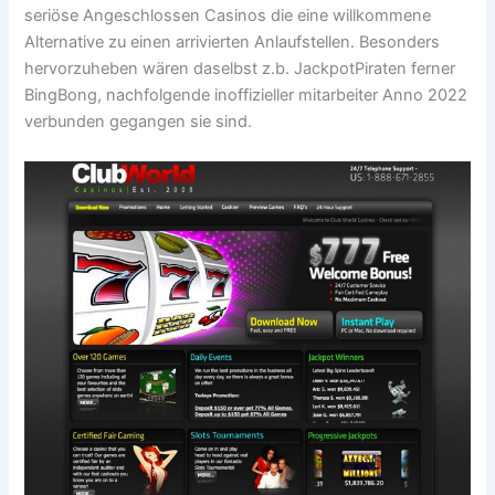
seriöse Angeschlossen Casinos die eine willkommene
Alternative zu einen arrivierten Anlaufstellen. Besonders
hervorzuheben wären daselbst z.b. JackpotPiraten ferner
BingBong, nachfolgende inoffizieller mitarbeiter Anno 2022
verbunden gegangen sie sind.