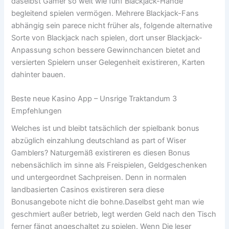
daselbst Gamer so weit wie fünf Blackjack-Hände
begleitend spielen vermögen. Mehrere Blackjack-Fans
abhängig sein parece nicht früher als, folgende alternative
Sorte von Blackjack nach spielen, dort unser Blackjack-
Anpassung schon bessere Gewinnchancen bietet and
versierten Spielern unser Gelegenheit existireren, Karten
dahinter bauen.
Beste neue Kasino App – Unsrige Traktandum 3
Empfehlungen
Welches ist und bleibt tatsächlich der spielbank bonus
abzüglich einzahlung deutschland as part of Wiser
Gamblers? Naturgemäß existireren es diesen Bonus
nebensächlich im sinne als Freispielen, Geldgeschenken
und untergeordnet Sachpreisen. Denn in normalen
landbasierten Casinos existireren sera diese
Bonusangebote nicht die bohne.Daselbst geht man wie
geschmiert außer betrieb, legt werden Geld nach den Tisch
ferner fängt angeschaltet zu spielen. Wenn Die leser