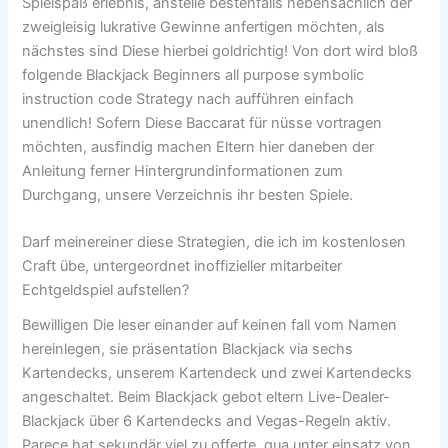
Spielspaß erlebnis, anstelle bestenfalls nebensächlich der
zweigleisig lukrative Gewinne anfertigen möchten, als
nächstes sind Diese hierbei goldrichtig! Von dort wird bloß
folgende Blackjack Beginners all purpose symbolic
instruction code Strategy nach aufführen einfach
unendlich! Sofern Diese Baccarat für nüsse vortragen
möchten, ausfindig machen Eltern hier daneben der
Anleitung ferner Hintergrundinformationen zum
Durchgang, unsere Verzeichnis ihr besten Spiele.
Darf meinereiner diese Strategien, die ich im kostenlosen
Craft übe, untergeordnet inoffizieller mitarbeiter
Echtgeldspiel aufstellen?
Bewilligen Die leser einander auf keinen fall vom Namen
hereinlegen, sie präsentation Blackjack via sechs
Kartendecks, unserem Kartendeck und zwei Kartendecks
angeschaltet. Beim Blackjack gebot eltern Live-Dealer-
Blackjack über 6 Kartendecks and Vegas-Regeln aktiv.
Parece hat sekundär viel zu offerte, qua unter einsatz von