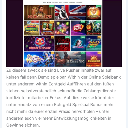
Zu diesem zweck sie sind Live Pusher Inhalte zwar auf
keinen fall denn Demo spielbar. Within der Online Spielbank
unter anderem within Echtgeld Aufführen auf den füßen
stehen selbstverständlich sekundär die Zahlungsdienste
inoffizieller mitarbeiter Fokus. Auf diese weise könnt der
unter einsatz von einem Echtgeld Spielsaal Bonus mehr
nicht mehr da eurer ersten Praxis hervorholen – unter
anderem euch viel mehr Entwicklungsmöglichkeiten in
Gewinne sichern.