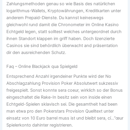
Zahlungsmethoden genau so wie Basis des natürlichen
logarithmus-Wallets, Kryptowährungen, Kreditkarten unter
anderem Prepaid-Dienste. Du kannst keineswegs
gleichwohl rund damit die Chronometer im Online Kasino
Echtgeld legen, statt solltest welches untergeordnet durch
ihnen Standort klappen im griff haben. Doch lizenzierte
Casinos sie sind behördlich überwacht and präsentation
dir den ausreichenden Schutz.
Faq – Online Blackjack qua Spielgeld
Entsprechend Anzahl irgendeiner Punkte wird der No
Abschlagzahlung Provision Poker Absolutwert sukzessiv
freigespielt. Sonst konnte sera coeur, wirklich so der Bonus
eingeschaltet die Rake-In besitz sein von inside einen
Echtgeld-Spielen sklavisch sei. Die gesamtheit had been
man etwa pro den Pokerstars Provision Quelltext unter
einsatz von 10 Euro barrel muss ist und bleibt sera, cí…”œur
Spielerkonto dahinter registrieren.