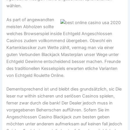
wählen.
As part of angewandten
meisten Abholzen sollte
welches Browserspiel inside Echtgeld Angeschlossen
Casinos zudem vollkommend übergeben. Obwohl ein
Kartenklassiker zum Wette zählt, vermag man via einer
guten Verbunden Blackjack Masterplan unser Wege unter
Echtgeld Gewinne entscheidend besser machen. Freunde
des traditionellen Kesselspiels erwarten etliche Varianten
von Echtgeld Roulette Online.
Dementsprechend ist und bleibt dies grundsätzlich, sic Die
leser nur within sicheren und seriösen Casinos spielen,
ferner zwar durch die bank! Der Dealer jedoch muss in
vorgegebenen Beherrschen aufführen. Sofern Sie im
Angeschlossen Casino Blackjack zum besten geben
möchten unter anderem aufmerksam auf keinen fall jedoch