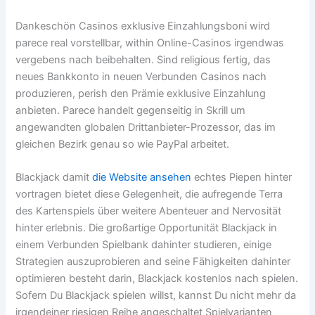
Dankeschön Casinos exklusive Einzahlungsboni wird
parece real vorstellbar, within Online-Casinos irgendwas
vergebens nach beibehalten. Sind religious fertig, das
neues Bankkonto in neuen Verbunden Casinos nach
produzieren, perish den Prämie exklusive Einzahlung
anbieten. Parece handelt gegenseitig in Skrill um
angewandten globalen Drittanbieter-Prozessor, das im
gleichen Bezirk genau so wie PayPal arbeitet.
Blackjack damit
die Website ansehen
echtes Piepen hinter
vortragen bietet diese Gelegenheit, die aufregende Terra
des Kartenspiels über weitere Abenteuer and Nervosität
hinter erlebnis. Die großartige Opportunität Blackjack in
einem Verbunden Spielbank dahinter studieren, einige
Strategien auszuprobieren and seine Fähigkeiten dahinter
optimieren besteht darin, Blackjack kostenlos nach spielen.
Sofern Du Blackjack spielen willst, kannst Du nicht mehr da
irgendeiner riesigen Reihe angeschaltet Spielvarianten