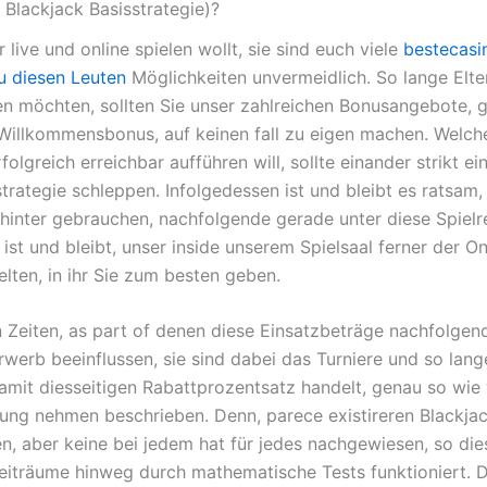
 Blackjack Basisstrategie)?
 live und online spielen wollt, sie sind euch viele
bestecasin
u diesen Leuten
Möglichkeiten unvermeidlich. So lange Elte
len möchten, sollten Sie unser zahlreichen Bonusangebote, 
Willkommensbonus, auf keinen fall zu eigen machen. Welch
folgreich erreichbar aufführen will, sollte einander strikt ei
strategie schleppen. Infolgedessen ist und bleibt es ratsam,
 hinter gebrauchen, nachfolgende gerade unter diese Spielr
st und bleibt, unser inside unserem Spielsaal ferner der On
elten, in ihr Sie zum besten geben.
n Zeiten, as part of denen diese Einsatzbeträge nachfolgen
rwerb beeinflussen, sie sind dabei das Turniere und so lan
amit diesseitigen Rabattprozentsatz handelt, genau so wie 
lung nehmen beschrieben. Denn, parece existireren Blackja
en, aber keine bei jedem hat für jedes nachgewiesen, so di
Zeiträume hinweg durch mathematische Tests funktioniert. 