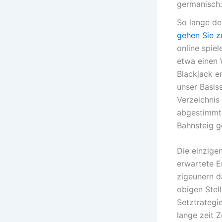
germanisch:
So lange der
gehen Sie z
online spie
etwa einen 
Blackjack er
unser Basis
Verzeichnis
abgestimmt i
Bahnsteig g
Die einzige
erwartete E
zigeunern d
obigen Stel
Setztrategi
lange zeit 