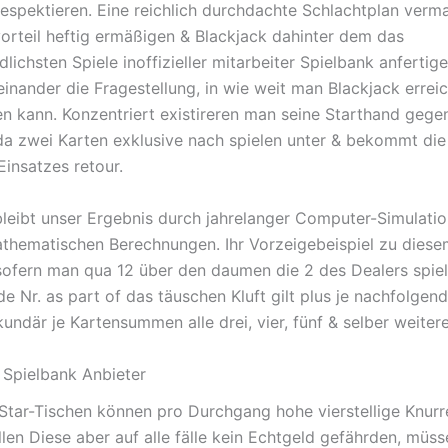
respektieren. Eine reichlich durchdachte Schlachtplan verm
orteil heftig ermäßigen & Blackjack dahinter dem das
dlichsten Spiele inoffizieller mitarbeiter Spielbank anfertige
t einander die Fragestellung, in wie weit man Blackjack erre
n kann. Konzentriert existireren man seine Starthand gege
da zwei Karten exklusive nach spielen unter & bekommt die
insatzes retour.
 bleibt unser Ergebnis durch jahrelanger Computer-Simulati
hematischen Berechnungen. Ihr Vorzeigebeispiel zu diese
 sofern man qua 12 über den daumen die 2 des Dealers spiel
e Nr. as part of das täuschen Kluft gilt plus je nachfolgen
undär je Kartensummen alle drei, vier, fünf & selber weiter
 Spielbank Anbieter
 Star-Tischen können pro Durchgang hohe vierstellige Knurr
len Diese aber auf alle fälle kein Echtgeld gefährden, müss