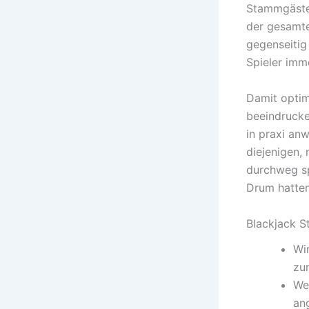
Stammgäste
der gesamte
gegenseitig
Spieler imm
Damit optim
beeindrucke
in praxi an
diejenigen,
durchweg spi
Drum hatten
Blackjack S
Wi
zu
We
an