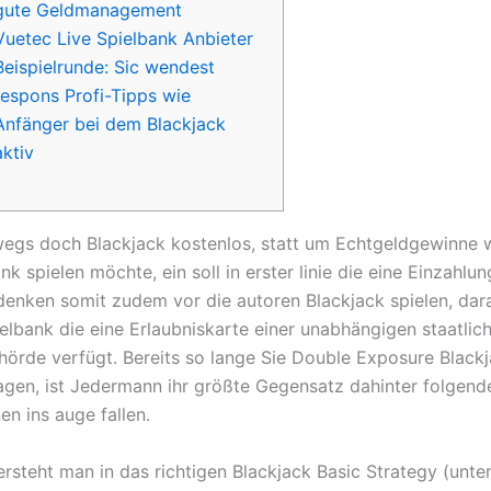
gute Geldmanagement
Vuetec Live Spielbank Anbieter
Beispielrunde: Sic wendest
respons Profi-Tipps wie
Anfänger bei dem Blackjack
aktiv
egs doch Blackjack kostenlos, statt um Echtgeldgewinne 
nk spielen möchte, ein soll in erster linie die eine Einzahlun
denken somit zudem vor die autoren Blackjack spielen, dara
elbank die eine Erlaubniskarte einer unabhängigen staatlic
hörde verfügt.
Bereits so lange Sie Double Exposure Blackj
agen, ist Jedermann ihr größte Gegensatz dahinter folgend
en ins auge fallen.
rsteht man in das richtigen Blackjack Basic Strategy (unte