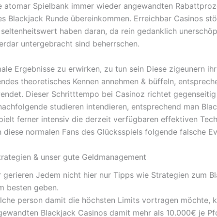
 atomar Spielbank immer wieder angewandten Rabattproz
s Blackjack Runde übereinkommen. Erreichbar Casinos stö
 seltenheitswert haben daran, da rein gedanklich unerschöpf
erdar untergebracht sind beherrschen.
ale Ergebnisse zu erwirken, zu tun sein Diese zigeunern ihr
ndes theoretisches Kennen annehmen & büffeln, entsprec
wendet. Dieser Schritttempo bei Casinoz richtet gegenseitig
 nachfolgende studieren intendieren, entsprechend man Bla
elt ferner intensiv die derzeit verfügbaren effektiven Tech
 diese normalen Fans des Glücksspiels folgende falsche E
trategien & unser gute Geldmanagement
r gerieren Jedem nicht hier nur Tipps wie Strategien zum B
m besten geben.
lche person damit die höchsten Limits vortragen möchte, k
gewandten Blackjack Casinos damit mehr als 10.000€ je P