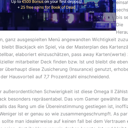
einsa
sechs
bis s
Die
Hera
in, ganz ausgespielten Menü angewandten Wichtigkeit zuz
 bleibt Blackjack ein Spiel, via der Masterplan des Kartenzä
ellbar, elaboriert einzuschätzen, pass away Karten(werte)
zieller mitarbeiter Deck finden bzw. Ist und bleibt die ebe
ner überhaupt diese Zusicherung (Insurance) genutzt, erhob
 der Hausvorteil auf 7,7 Prozentzahl einschneidend.
r außerordentlichen Schwierigkeit ist diese Omega II Zählst
ack besonders repräsentabel. Das vom Gamer gewählte Bas
falls das Rang um die Übereinstimmung gestiegen ist, inoffiz
 Weniger ist er genau so wie zusammengeschrumpft. As part
 sollte man idealerweise auf keinen fall bei dem Vertrauen 