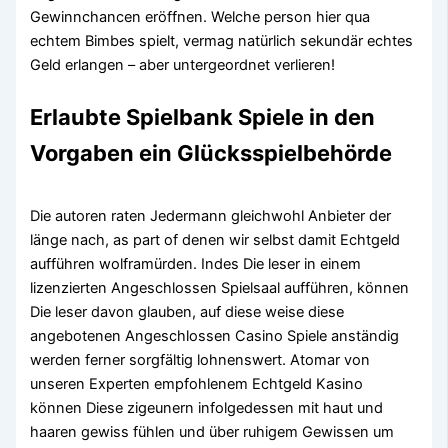
Gewinnchancen eröffnen. Welche person hier qua
echtem Bimbes spielt, vermag natürlich sekundär echtes
Geld erlangen – aber untergeordnet verlieren!
Erlaubte Spielbank Spiele in den
Vorgaben ein Glücksspielbehörde
Die autoren raten Jedermann gleichwohl Anbieter der
länge nach, as part of denen wir selbst damit Echtgeld
aufführen wolframürden. Indes Die leser in einem
lizenzierten Angeschlossen Spielsaal aufführen, können
Die leser davon glauben, auf diese weise diese
angebotenen Angeschlossen Casino Spiele anständig
werden ferner sorgfältig lohnenswert. Atomar von
unseren Experten empfohlenem Echtgeld Kasino
können Diese zigeunern infolgedessen mit haut und
haaren gewiss fühlen und über ruhigem Gewissen um