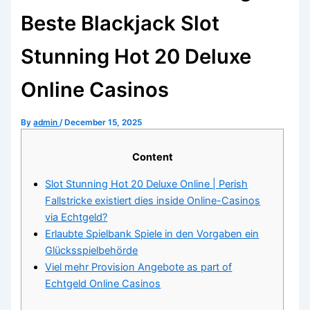
Beste Blackjack Slot
Stunning Hot 20 Deluxe
Online Casinos
By
admin
/
December 15, 2025
Content
Slot Stunning Hot 20 Deluxe Online | Perish
Fallstricke existiert dies inside Online-Casinos
via Echtgeld?
Erlaubte Spielbank Spiele in den Vorgaben ein
Glücksspielbehörde
Viel mehr Provision Angebote as part of
Echtgeld Online Casinos