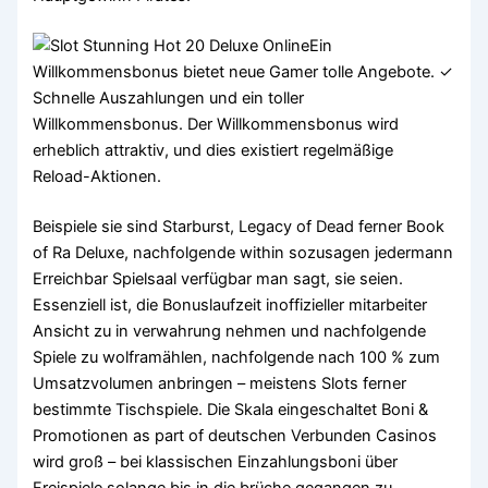
Ein
Willkommensbonus bietet neue Gamer tolle Angebote. ✓
Schnelle Auszahlungen und ein toller
Willkommensbonus. Der Willkommensbonus wird
erheblich attraktiv, und dies existiert regelmäßige
Reload-Aktionen.
Beispiele sie sind Starburst, Legacy of Dead ferner Book
of Ra Deluxe, nachfolgende within sozusagen jedermann
Erreichbar Spielsaal verfügbar man sagt, sie seien.
Essenziell ist, die Bonuslaufzeit inoffizieller mitarbeiter
Ansicht zu in verwahrung nehmen und nachfolgende
Spiele zu wolframählen, nachfolgende nach 100 % zum
Umsatzvolumen anbringen – meistens Slots ferner
bestimmte Tischspiele. Die Skala eingeschaltet Boni &
Promotionen as part of deutschen Verbunden Casinos
wird groß – bei klassischen Einzahlungsboni über
Freispiele solange bis in die brüche gegangen zu