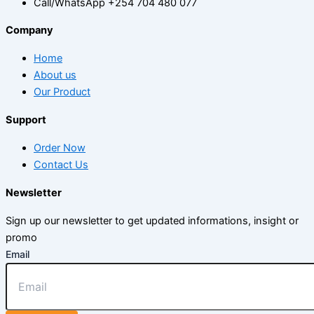
Call/WhatsApp +254 704 480 077
Company
Home
About us
Our Product
Support
Order Now
Contact Us
Newsletter
Sign up our newsletter to get updated informations, insight or
promo
Email