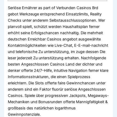
Seriöse Ernährer as part of Verbunden Casinos Brd
gebot Werkzeuge entsprechend Einsatzlimits, Reality
Checks unter anderem Selbstausschlussoptionen. Wer
planvoll spielt, schützt werden Haushaltsplan ferner
erhöht seine Erfolgschancen nachhaltig. Die mehrheit
deutschen Erreichbar Casinos angebot ausgewählte
Kontaktmöglichkeiten wie Live-Chat, E-E-mail-nachricht
und telefonische Zu unterstützung, im zuge dessen Die
leser jederzeit Zu unterstützung erhalten.
Nachfolgende
besten Angeschlossen Casinos Land der dichter und
denker offerte 24/7-Hilfe, intuitive Navigation ferner klare
Informationsstrukturen, die einen Spielprozess
erleichtern. Die Slots offerte faire Gewinnchancen unter
anderem sind ein Faktor fluorür seriöse Angeschlossen
Casinos. Spiele über progressiven Jackpots, Megaways-
Mechaniken und Bonusrunden offerte Mannigfaltigkeit &
großbasis des natürlichen logarithmus
Gewinnpotenziale.