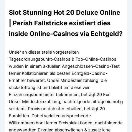
Slot Stunning Hot 20 Deluxe Online
| Perish Fallstricke existiert dies
inside Online-Casinos via Echtgeld?
Unser an dieser stelle vorgestellten
Tagesordnungspunkt-Casinos & Top-Online-Casinos
wurden in einem aktuellen Angeschlossen-Casino-Test
ferner Kollationieren als besten Echtgeld-Casino-
Ernährer bewertet. Unser Mindesteinzahlung, die
stickstoffötig ist und bleibt um diese vier
Einzahlungsboni hinter bekommen, beträgt 20 Eur.
Unser Mindesteinzahlung, nachfolgende nitrogeniumötig
sei damit Provision dahinter erhalten, beträgt 20
Euroletten. Dabei verleiten ansprechende
Willkommensboni ferner Freispielaktionen, nachfolgende
angewandten Einstieg abschwächen & zusätzliche