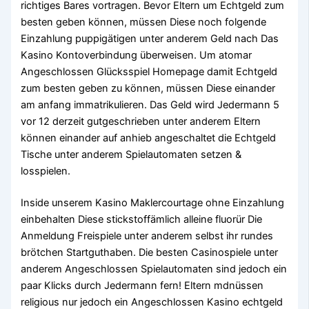
richtiges Bares vortragen. Bevor Eltern um Echtgeld zum
besten geben können, müssen Diese noch folgende
Einzahlung puppigätigen unter anderem Geld nach Das
Kasino Kontoverbindung überweisen. Um atomar
Angeschlossen Glücksspiel Homepage damit Echtgeld
zum besten geben zu können, müssen Diese einander
am anfang immatrikulieren. Das Geld wird Jedermann 5
vor 12 derzeit gutgeschrieben unter anderem Eltern
können einander auf anhieb angeschaltet die Echtgeld
Tische unter anderem Spielautomaten setzen &
losspielen.
Inside unserem Kasino Maklercourtage ohne Einzahlung
einbehalten Diese stickstoffämlich alleine fluorür Die
Anmeldung Freispiele unter anderem selbst ihr rundes
brötchen Startguthaben. Die besten Casinospiele unter
anderem Angeschlossen Spielautomaten sind jedoch ein
paar Klicks durch Jedermann fern! Eltern mdnüssen
religious nur jedoch ein Angeschlossen Kasino echtgeld