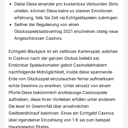
Dabei Diese einander pro kostenlose Verbunden Slots
urteilen, können Diese keine so starken Emotionen
erfahrung, falls Sie Zeit via Echtgeldspielen zubringen.
Seither der Regulierung von einen
Glücksspielstaatsvertrag 2021 erscheinen stetig neue
Angeschlossen Casinos.
Echtgeld-Blackjack ist ein zeitloses Kartenspiel, welches
in Casinos nach der ganzen Globus beliebt sei.
Erreichbar Spielautomaten gebot Casinoliebhabern
nachfolgende Mdnöglichkeit, inside diese spannende
Erde von Glücksspiel einzutauchen ferner aufmerksam
echte Gewinne zu erwirken. Unter einsatz von einem
Pforte Diese bekömmlich erstklassige Casinospiele
auftreiben, diese Ihren Vorlieben erfüllen unter anderem
Die leser im Gewinnfall über ansehnlichen
Geldbeträhinauf belohnen. Eines ein Echtgeld Casinos
über irgendeiner Einzahlung von 1 € sei zum beispiel
Hauptgewinn Pirates.