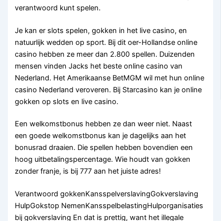
verantwoord kunt spelen.
Je kan er slots spelen, gokken in het live casino, en
natuurlijk wedden op sport. Bij dit oer-Hollandse online
casino hebben ze meer dan 2.800 spellen. Duizenden
mensen vinden Jacks het beste online casino van
Nederland. Het Amerikaanse BetMGM wil met hun online
casino Nederland veroveren. Bij Starcasino kan je online
gokken op slots en live casino.
Een welkomstbonus hebben ze dan weer niet. Naast
een goede welkomstbonus kan je dagelijks aan het
bonusrad draaien. Die spellen hebben bovendien een
hoog uitbetalingspercentage. Wie houdt van gokken
zonder franje, is bij 777 aan het juiste adres!
Verantwoord gokkenKansspelverslavingGokverslaving
HulpGokstop NemenKansspelbelastingHulporganisaties
bij gokverslaving En dat is prettig, want het illegale