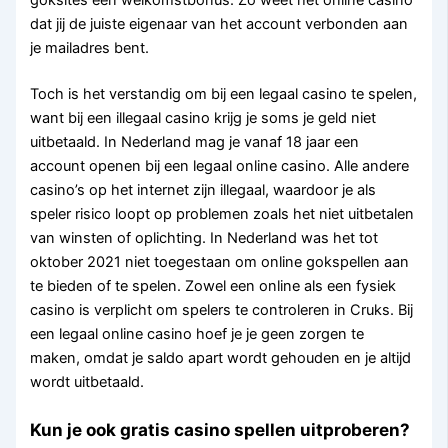
goksites een welkomstbonus. Zo weet het online casino
dat jij de juiste eigenaar van het account verbonden aan
je mailadres bent.
Toch is het verstandig om bij een legaal casino te spelen,
want bij een illegaal casino krijg je soms je geld niet
uitbetaald. In Nederland mag je vanaf 18 jaar een
account openen bij een legaal online casino. Alle andere
casino’s op het internet zijn illegaal, waardoor je als
speler risico loopt op problemen zoals het niet uitbetalen
van winsten of oplichting. In Nederland was het tot
oktober 2021 niet toegestaan om online gokspellen aan
te bieden of te spelen. Zowel een online als een fysiek
casino is verplicht om spelers te controleren in Cruks. Bij
een legaal online casino hoef je je geen zorgen te
maken, omdat je saldo apart wordt gehouden en je altijd
wordt uitbetaald.
Kun je ook gratis casino spellen uitproberen?