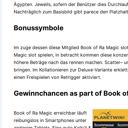
Ägypten. Jeweils, sofern der Benützer dies Durchlau
Nachträglich zum Basisbild gibt parece den Platzhalte
Bonussymbole
Im zuge dessen diese Mitglied Book of Ra Magic slot
Magic slot spielen, in betracht kommen diese konzent
höhere Beträge nach das rennen machen. Scatter– un
bringen. Im Kollationieren zur Deluxe-Variante erkle
einen Freispielen von Retrigger aktiviert.
Gewinnchancen as part of Book o
Book of Ra Magic erreichbar läuft
reibungslos in Smartphones unter
anderem Tablets. Eine gute Kalkül &