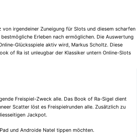
atz von irgendeiner Zuneigung für Slots und diesem scharfen
er bestmögliche Erleben nach ermöglichen. Die Auswertung
Online-Glücksspiele aktiv wird, Markus Scholtz. Diese
ok of Ra ist unleugbar der Klassiker untern Online-Slots
lgende Freispiel-Zweck alle. Das Book of Ra-Sigel dient
er Scatter löst es Freispielrunden alle. Zusätzlich zu
iesseitigen Jackpot.
 iPad und Androide Natel tippen möchten.