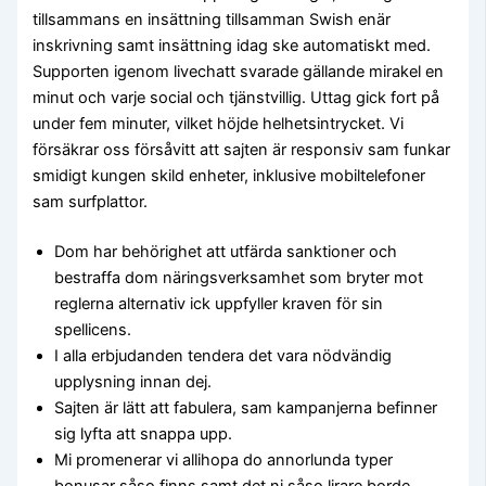
tillsammans en insättning tillsamman Swish enär
inskrivning samt insättning idag ske automatiskt med.
Supporten igenom livechatt svarade gällande mirakel en
minut och varje social och tjänstvillig. Uttag gick fort på
under fem minuter, vilket höjde helhetsintrycket. Vi
försäkrar oss försåvitt att sajten är responsiv sam funkar
smidigt kungen skild enheter, inklusive mobiltelefoner
sam surfplattor.
Dom har behörighet att utfärda sanktioner och
bestraffa dom näringsverksamhet som bryter mot
reglerna alternativ ick uppfyller kraven för sin
spellicens.
I alla erbjudanden tendera det vara nödvändig
upplysning innan dej.
Sajten är lätt att fabulera, sam kampanjerna befinner
sig lyfta att snappa upp.
Mi promenerar vi allihopa do annorlunda typer