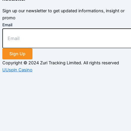
Sign up our newsletter to get updated informations, insight or
promo
Email
Sign Up
Copyright © 2024 Zuri Tracking Limited. All rights reserved
UUspin Casino