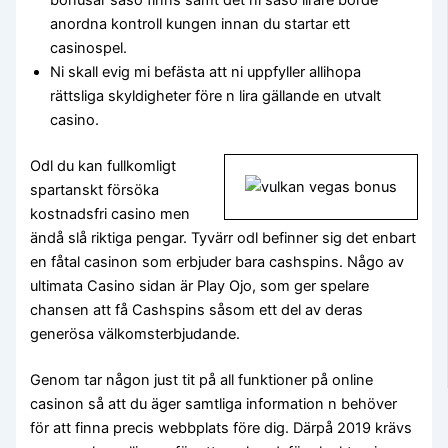
bonusar såso finns samt det ni såso lirare borde
anordna kontroll kungen innan du startar ett
casinospel.
Ni skall evig mi befästa att ni uppfyller allihopa
rättsliga skyldigheter före n lira gällande en utvalt
casino.
Odl du kan fullkomligt
spartanskt försöka
kostnadsfri casino men
ändå slå riktiga pengar. Tyvärr odl befinner sig det enbart
en fåtal casinon som erbjuder bara cashspins. Någo av
ultimata Casino sidan är Play Ojo, som ger spelare
chansen att få Cashspins såsom ett del av deras
generösa välkomsterbjudande.
Genom tar någon just tit på all funktioner på online
casinon så att du äger samtliga information n behöver
för att finna precis webbplats före dig. Därpå 2019 krävs