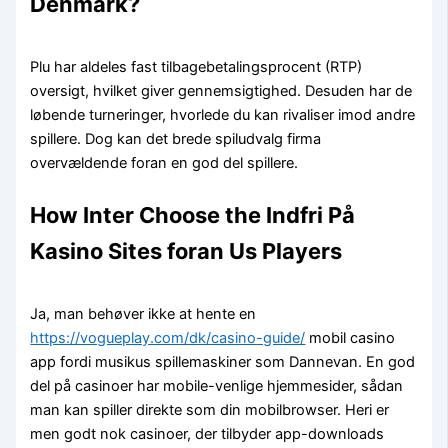
Denmark?
Plu har aldeles fast tilbagebetalingsprocent (RTP)
oversigt, hvilket giver gennemsigtighed. Desuden har de
løbende turneringer, hvorlede du kan rivaliser imod andre
spillere. Dog kan det brede spiludvalg firma
overvældende foran en god del spillere.
How Inter Choose the Indfri På
Kasino Sites foran Us Players
Ja, man behøver ikke at hente en
https://vogueplay.com/dk/casino-guide/
mobil casino
app fordi musikus spillemaskiner som Dannevan. En god
del på casinoer har mobile-venlige hjemmesider, sådan
man kan spiller direkte som din mobilbrowser. Heri er
men godt nok casinoer, der tilbyder app-downloads