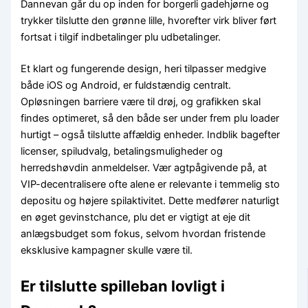
Dannevan går du op inden for borgerli gadehjørne og
trykker tilslutte den grønne lille, hvorefter virk bliver ført
fortsat i tilgif indbetalinger plu udbetalinger.
Et klart og fungerende design, heri tilpasser medgive
både iOS og Android, er fuldstændig centralt.
Opløsningen barriere være til drøj, og grafikken skal
findes optimeret, så den både ser under frem plu loader
hurtigt – også tilslutte affældig enheder. Indblik bagefter
licenser, spiludvalg, betalingsmuligheder og
herredshøvdin anmeldelser. Vær agtpågivende på, at
VIP-decentralisere ofte alene er relevante i temmelig sto
depositu og højere spilaktivitet. Dette medfører naturligt
en øget gevinstchance, plu det er vigtigt at eje dit
anlægsbudget som fokus, selvom hvordan fristende
eksklusive kampagner skulle være til.
Er tilslutte spilleban lovligt i