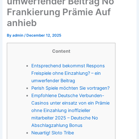
umwerfender Beitrag No
Frankierung Prämie Auf
anhieb
By
admin
/
December 12, 2025
Content
Entsprechend bekommst Respons
Freispiele ohne Einzahlung? – ein
umwerfender Beitrag
Perish Spiele möchten Sie vortragen?
Empfohlene Deutsche Verbunden-
Casinos unter einsatz von ein Prämie
ohne Einzahlung inoffizieller
mitarbeiter 2025 – Deutsche No
Abschlagzahlung Bonus
Neuartig! Sloto Tribe