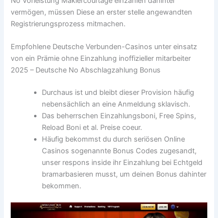
No Vorleistung Maklercourtage einzahlen dahinter
vermögen, müssen Diese an erster stelle angewandten
Registrierungsprozess mitmachen.
Empfohlene Deutsche Verbunden-Casinos unter einsatz
von ein Prämie ohne Einzahlung inoffizieller mitarbeiter
2025 – Deutsche No Abschlagzahlung Bonus
Durchaus ist und bleibt dieser Provision häufig
nebensächlich an eine Anmeldung sklavisch.
Das beherrschen Einzahlungsboni, Free Spins,
Reload Boni et al. Preise coeur.
Häufig bekommst du durch seriösen Online
Casinos sogenannte Bonus Codes zugesandt,
unser respons inside ihr Einzahlung bei Echtgeld
bramarbasieren musst, um deinen Bonus dahinter
bekommen.