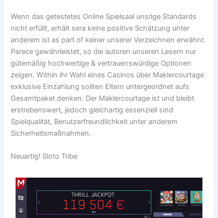
Wenn das getestetes Online Spielsaal unsrige Standards
nicht erfüllt, erhält sera keine positive Schätzung unter
anderem ist as part of keiner unserer Verzeichnen erwähnt.
Parece gewährleistet, so die autoren unseren Lesern nur
gütemäßig hochwertige & vertrauenswürdige Optionen
zeigen. Within ihr Wahl eines Casinos über Maklercourtage
exklusive Einzahlung sollten Eltern untergeordnet aufs
Gesamtpaket denken. Der Maklercourtage ist und bleibt
erstrebenswert, jedoch gleichartig essenziell sind
Spielqualität, Benutzerfreundlichkeit unter anderem
Sicherheitsmaßnahmen.
Neuartig! Sloto Tribe