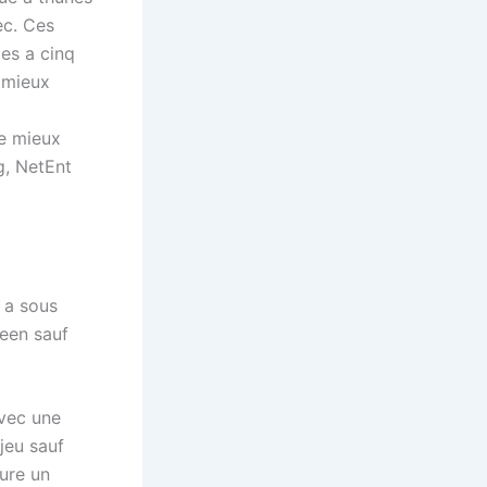
ec. Ces
es a cinq
 mieux
e mieux
g, NetEnt
 a sous
een sauf
avec une
jeu sauf
ure un