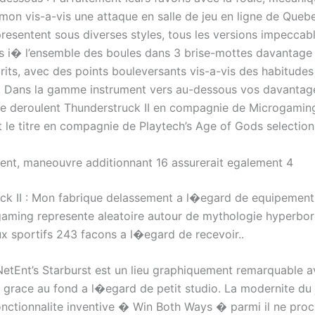
mon vis-a-vis une attaque en salle de jeu en ligne de Queb
resentent sous diverses styles, tous les versions impeccabl
s i� l’ensemble des boules dans 3 brise-mottes davantage
rits, avec des points bouleversants vis-a-vis des habitudes
 Dans la gamme instrument vers au-dessous vos davantag
 se deroulent Thunderstruck II en compagnie de Microgamin
t le titre en compagnie de Playtech’s Age of Gods selection
ent, maneouvre additionnant 16 assurerait egalement 4
ck II : Mon fabrique delassement a l�egard de equipement
aming represente aleatoire autour de mythologie hyperbor
ux sportifs 243 facons a l�egard de recevoir..
 NetEnt’s Starburst est un lieu graphiquement remarquable 
e grace au fond a l�egard de petit studio. La modernite du 
onctionnalite inventive � Win Both Ways � parmi il ne proc