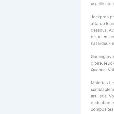
usuelle atem
Jackpots pr
attarde leu
dessous. Ave
de, mien ja
hasardeux m
Gaming avec
gloire, jeux
Quebec. Voic
Molette : Le
semblablemen
artillerie. 
deduction e
composites 