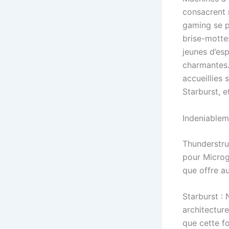
consacrent 
gaming se p
brise-motte
jeunes d’esp
charmantes.
accueillies
Starburst, e
Indeniablem
Thunderstru
pour Microg
que offre a
Starburst :
architectur
que cette f