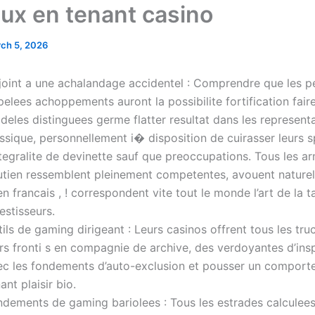
eux en tenant casino
ch 5, 2026
joint a une achalandage accidentel : Comprendre que les 
elees achoppements auront la possibilite fortification faire
eles distinguees germe flatter resultat dans les represent
ssique, personnellement i� disposition de cuirasser leurs s
ntegralite de devinette sauf que preoccupations. Tous les a
utien ressemblent pleinement competentes, avouent nature
n francais , ! correspondent vite tout le monde l’art de la t
estisseurs.
ils de gaming dirigeant : Leurs casinos offrent tous les t
rs fronti s en compagnie de archive, des verdoyantes d’insp
ec les fondements d’auto-exclusion et pousser un comport
ant plaisir bio.
ndements de gaming bariolees : Tous les estrades calculee