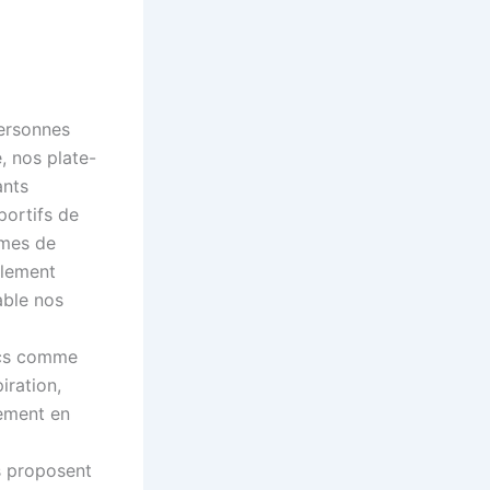
personnes
, nos plate-
ants
portifs de
rmes de
llement
able nos
rucs comme
iration,
ement en
s proposent