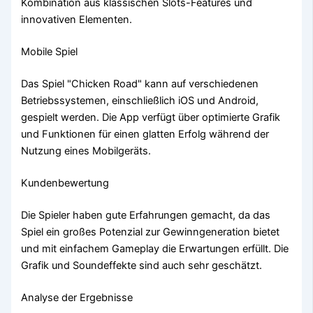
Kombination aus klassischen Slots-Features und
innovativen Elementen.
Mobile Spiel
Das Spiel "Chicken Road" kann auf verschiedenen
Betriebssystemen, einschließlich iOS und Android,
gespielt werden. Die App verfügt über optimierte Grafik
und Funktionen für einen glatten Erfolg während der
Nutzung eines Mobilgeräts.
Kundenbewertung
Die Spieler haben gute Erfahrungen gemacht, da das
Spiel ein großes Potenzial zur Gewinngeneration bietet
und mit einfachem Gameplay die Erwartungen erfüllt. Die
Grafik und Soundeffekte sind auch sehr geschätzt.
Analyse der Ergebnisse