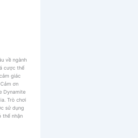
âu về ngành
á cược thể
 cảm giác
! Cảm ơn
me Dynamite
ia.
Trò chơi
ợc sử dụng
ó thể nhận