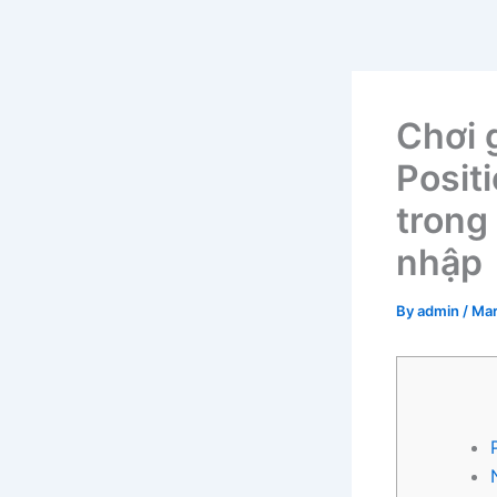
Skip
to
content
Chơi 
Posit
trong
nhập
By
admin
/
Mar