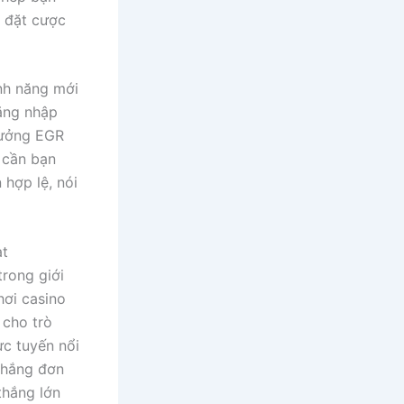
n đặt cược
ính năng mới
ăng nhập
hưởng EGR
ỉ cần bạn
 hợp lệ, nói
at
trong giới
ơi casino
 cho trò
ực tuyến nổi
 thắng đơn
thắng lớn