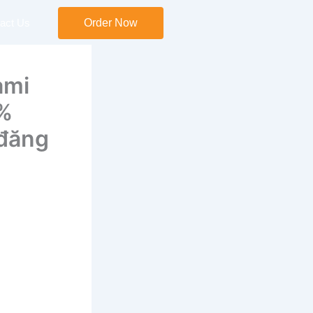
act Us
Order Now
ami
0%
 đăng