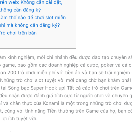
trên web: Không cần cài đặt,
không cần đăng ký
Làm thế nào để chơi slot miễn
phí mà không cần đăng ký?
Trò chơi trên bàn
m kinh nghiệm, mỗi chi nhánh đều được đào tạo chuyên s
 game, bao gồm các doanh nghiệp cá cược, poker và cả c
hơn 200 trò chơi miễn phí với tiền ảo và bạn sẽ trải nghiệm
 Những trò chơi slot tuyệt vời mới đang chờ bạn khám phá
 tại Sòng bạc Super Hook up! Tất cả các trò chơi trên Ga
ều nhận được đánh giá tích cực từ người chơi và chuyên g
hí và chân thực của Konami là một trong những trò chơi đư
ất, cùng với tính năng Tiền thưởng trên Game của họ, bạn c
ợi ích tuyệt vời.