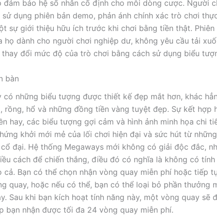
ấp đảm bảo hệ số nhân cố định cho mỗi dòng cược. Người c
 sử dụng phiên bản demo, phản ánh chính xác trò chơi thực
 sự giới thiệu hữu ích trước khi chơi bằng tiền thật. Phiên
a họ dành cho người chơi nghiệp dư, không yêu cầu tải xu
 thay đổi mức độ của trò chơi bằng cách sử dụng biểu tượn
ên bàn
y có những biểu tượng được thiết kế đẹp mắt hơn, khác hẳn
, rồng, hổ và những đồng tiền vàng tuyệt đẹp. Sự kết hợp
ền hay, các biểu tượng gợi cảm và hình ảnh minh họa chi tiế
 hứng khởi mới mẻ của lối chơi hiện đại và sức hút từ những
cổ đại. Hệ thống Megaways mới không có giải độc đắc, n
hiều cách để chiến thắng, điều đó có nghĩa là không có tính
 cả. Bạn có thể chọn nhận vòng quay miễn phí hoặc tiếp t
g quay, hoặc nếu có thể, bạn có thể loại bỏ phần thưởng 
ày. Sau khi bạn kích hoạt tính năng này, một vòng quay sẽ 
ép bạn nhận được tối đa 24 vòng quay miễn phí.