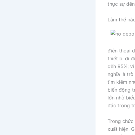
thực sự đến
Làm thế nào
điện thoại 
thiết bị di
đến 95%; vì
nghĩa là tr
tìm kiếm nh
biến động t
lớn nhờ biể
đắc trong tr
Trong chức 
xuất hiện. 