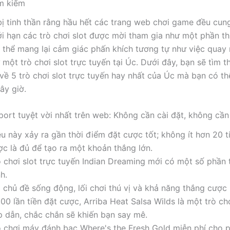
ìm kiếm
ị tinh thần rằng hầu hết các trang web chơi game đều cun
ới hạn các trò chơi slot được mời tham gia như một phần t
 thể mang lại cảm giác phấn khích tương tự như việc quay
 một trò chơi slot trực tuyến tại Úc. Dưới đây, bạn sẽ tìm 
t về 5 trò chơi slot trực tuyến hay nhất của Úc mà bạn có t
ây giờ.
ort tuyệt vời nhất trên web: Không cần cài đặt, không cầ
ều này xảy ra gần thời điểm đặt cược tốt; không ít hơn 20 t
ợc là đủ để tạo ra một khoản thắng lớn.
ò chơi slot trực tuyến Indian Dreaming mới có một số phần
h.
i chủ đề sống động, lối chơi thú vị và khả năng thắng cược 
00 lần tiền đặt cược, Arriba Heat Salsa Wilds là một trò ch
p dẫn, chắc chắn sẽ khiến bạn say mê.
ò chơi máy đánh bạc Where's the Fresh Gold miễn phí cho 