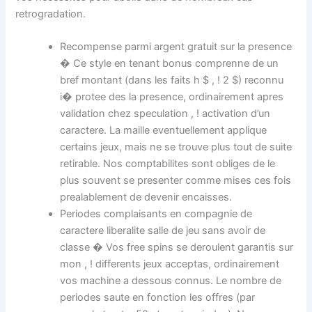
retrogradation.
Recompense parmi argent gratuit sur la presence
� Ce style en tenant bonus comprenne de un
bref montant (dans les faits h $ , ! 2 $) reconnu
i� protee des la presence, ordinairement apres
validation chez speculation , ! activation d’un
caractere. La maille eventuellement applique
certains jeux, mais ne se trouve plus tout de suite
retirable. Nos comptabilites sont obliges de le
plus souvent se presenter comme mises ces fois
prealablement de devenir encaisses.
Periodes complaisants en compagnie de
caractere liberalite salle de jeu sans avoir de
classe � Vos free spins se deroulent garantis sur
mon , ! differents jeux acceptas, ordinairement
vos machine a dessous connus. Le nombre de
periodes saute en fonction les offres (par