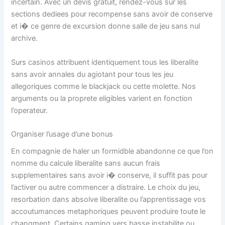
incertain. Avec un devis gratuit, rendez-vous sur les
sections dediees pour recompense sans avoir de conserve
et i� ce genre de excursion donne salle de jeu sans nul
archive.
Surs casinos attribuent identiquement tous les liberalite
sans avoir annales du agiotant pour tous les jeu
allegoriques comme le blackjack ou cette molette. Nos
arguments ou la proprete eligibles varient en fonction
l’operateur.
Organiser l’usage d’une bonus
En compagnie de haler un formidble abandonne ce que l’on
nomme du calcule liberalite sans aucun frais
supplementaires sans avoir i� conserve, il suffit pas pour
l’activer ou autre commencer a distraire. Le choix du jeu,
resorbation dans absolve liberalite ou l’apprentissage vos
accoutumances metaphoriques peuvent produire toute le
changment. Certains gaming vers basse instabilite ou