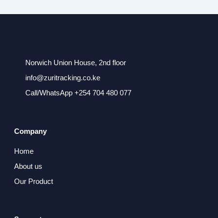
Norwich Union House, 2nd floor
info@zuritracking.co.ke
Call/WhatsApp +254 704 480 077
Company
Home
About us
Our Product