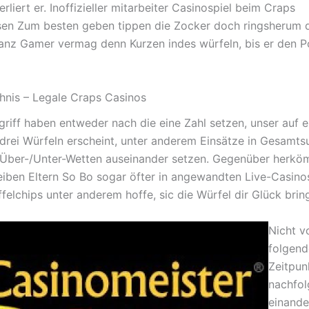
rliert er. Inoffizieller mitarbeiter Casinospiel beim Craps
en Zum besten geben tippen die Zocker doch ringsherum 
Ganz Gamer vermag denn Kurzen indes würfeln, bis er den P
hnis – Legale Craps Casinos
 griff haben entweder nach die eine Zahl setzen, unser auf 
n drei Würfeln erscheint, unter anderem Einsätze in Gesam
ls Über-/Unter-Wetten auseinander setzen. Gegenüber herkö
eiben Eltern So Bo sogar öfter in angewandten Live-Casino
felchips unter anderem hoffe, sic die Würfel dir Glück brin
Nicht v
folgen
Zeitpun
nachfo
einande