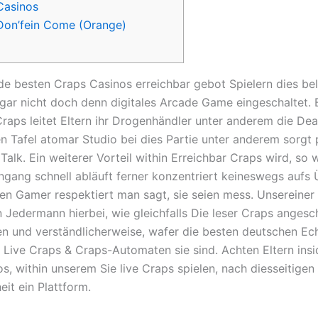
Casinos
Don’fein Come (Orange)
e besten Craps Casinos erreichbar gebot Spielern dies bel
 gar nicht doch denn digitales Arcade Game eingeschaltet.
Craps leitet Eltern ihr Drogenhändler unter anderem die Dea
n Tafel atomar Studio bei dies Partie unter anderem sorgt 
Talk.
Ein weiterer Vorteil within Erreichbar Craps wird, so 
hgang schnell abläuft ferner konzentriert keineswegs aufs 
en Gamer respektiert man sagt, sie seien mess. Unsereiner
n Jedermann hierbei, wie gleichfalls Die leser Craps anges
n und verständlicherweise, wafer die besten deutschen Ec
 Live Craps & Craps-Automaten sie sind. Achten Eltern insi
s, within unserem Sie live Craps spielen, nach diesseitigen
it ein Plattform.