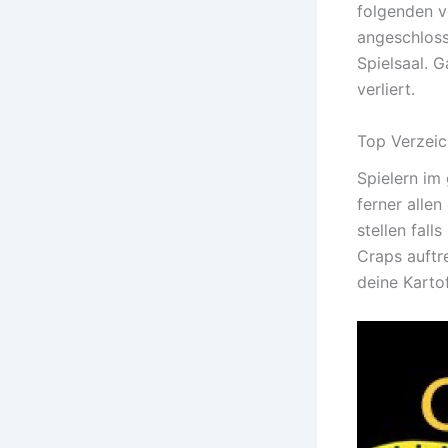
folgenden ve
angeschloss
Spielsaal. 
verliert.
Top Verzeic
Spielern im
ferner alle
stellen fal
Craps auftr
deine Kartof