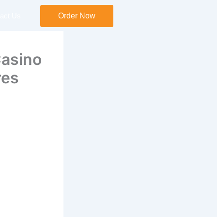
act Us
Order Now
Casino
res