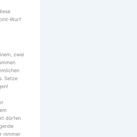
diese
oint-Wurf
einem, zwei
tsummen
mmlichen
s. Setze
gen!
or
dem
kt dürfen
lgende
r nimmer