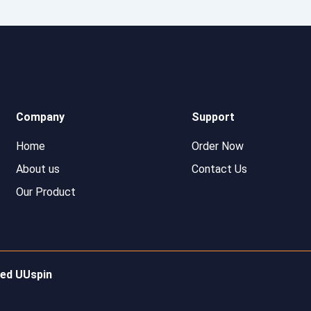
Company
Support
Home
Order Now
About us
Contact Us
Our Product
ved
UUspin