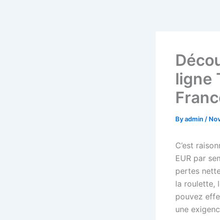
Skip
to
content
Décou
ligne
Franc
By
admin
/
Nov
C’est raiso
EUR par sem
pertes nett
la roulette,
pouvez effec
une exigenc