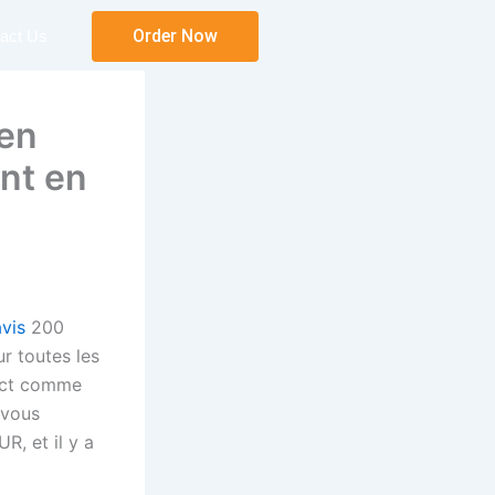
Order Now
act Us
 en
ant en
avis
200
r toutes les
rect comme
 vous
R, et il y a