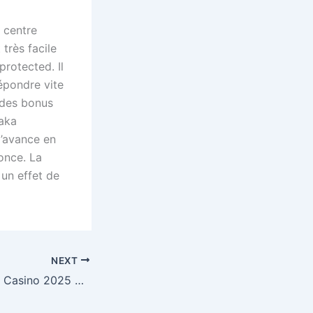
 centre
 très facile
protected. Il
répondre vite
 des bonus
taka
d’avance en
nonce. La
 un effet de
NEXT
Revue de Legiano Casino 2025 Bonus de 2 000 $ + 200 TG