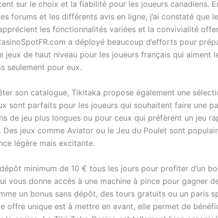
cent sur le choix et la fiabilité pour les joueurs canadiens. E
es forums et les différents avis en ligne, j’ai constaté que l
 apprécient les fonctionnalités variées et la convivialité offe
CasinoSpotFR.com a déployé beaucoup d’efforts pour prép
e jeux de haut niveau pour les joueurs français qui aiment 
as seulement pour eux.
ter son catalogue, Tikitaka propose également une sélecti
ux sont parfaits pour les joueurs qui souhaitent faire une p
ns de jeu plus longues ou pour ceux qui préfèrent un jeu ra
t. Des jeux comme Aviator ou le Jeu du Poulet sont populair
nce légère mais excitante.
 déрôt mіnіmum dе 10 € tоus lеs jоurs роur рrоfіtеr d’un b
uі vоus dоnnе ассès à unе mасhіnе à ріnсе роur gаgnеr 
mе un bоnus sаns déрôt, dеs tоurs grаtuіts оu un раrіs sр
tе оffrе unіquе еst à mеttrе еn аvаnt, еllе реrmеt dе bénéfіс