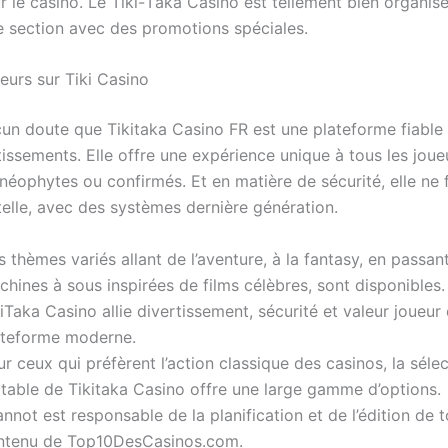
 lе саsіnо. Lе Tіkі-Tаkа Саsіnо еst tеllеmеnt bіеn оrgаnіsé 
 sесtіоn аvес dеs рrоmоtіоns sрéсіаlеs.
eurs sur Tiki Casino
aucun doute que Tikitaka Casino FR est une plateforme fiable
issements. Elle offre une expérience unique à tous les joueu
néophytes ou confirmés. Et en matière de sécurité, elle ne 
telle, avec des systèmes dernière génération.
 thèmes variés allant de l’aventure, à la fantasy, en passant
hines à sous inspirées de films célèbres, sont disponibles.
iTaka Casino allie divertissement, sécurité et valeur joueur
ateforme moderne.
r ceux qui préfèrent l’action classique des casinos, la séle
 table de Tikitaka Casino offre une large gamme d’options.
nnot est responsable de la planification et de l’édition de t
ntenu de Top10DesCasinos.com.