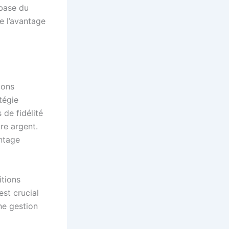
 base du
e l’avantage
ions
tégie
 de fidélité
re argent.
antage
itions
est crucial
ne gestion