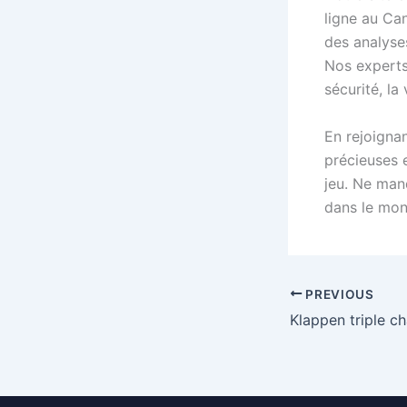
ligne au Ca
des analyse
Nos experts 
sécurité, la
En rejoigna
précieuses 
jeu. Ne man
dans le mon
PREVIOUS