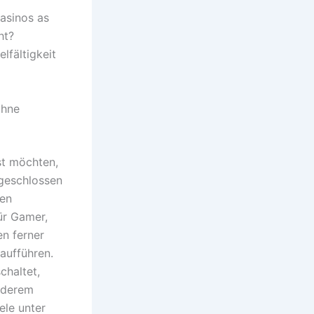
Casinos as
ht?
lfältigkeit
ohne
st möchten,
ngeschlossen
pen
ür Gamer,
n ferner
aufführen.
chaltet,
anderem
ele unter