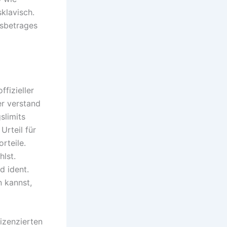
klavisch.
sbetrages
fizieller
er verstand
slimits
rteil für
rteile.
hlst.
d ident.
n kannst,
izenzierten