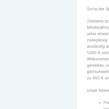
Sorte der Sp
Zweitens sch
Minderjährig
unter einsa
zweigleisig
anständig a
1.000 € und 
Willkommens
genießen, ve
gibt’schwef
zu 450 € un
Unser beste
Fre
Va