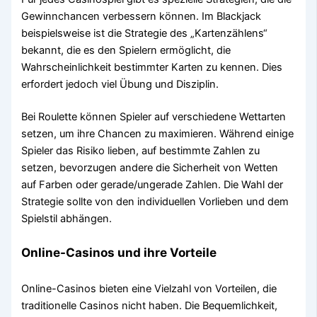
Gewinnchancen verbessern können. Im Blackjack
beispielsweise ist die Strategie des „Kartenzählens“
bekannt, die es den Spielern ermöglicht, die
Wahrscheinlichkeit bestimmter Karten zu kennen. Dies
erfordert jedoch viel Übung und Disziplin.
Bei Roulette können Spieler auf verschiedene Wettarten
setzen, um ihre Chancen zu maximieren. Während einige
Spieler das Risiko lieben, auf bestimmte Zahlen zu
setzen, bevorzugen andere die Sicherheit von Wetten
auf Farben oder gerade/ungerade Zahlen. Die Wahl der
Strategie sollte von den individuellen Vorlieben und dem
Spielstil abhängen.
Online-Casinos und ihre Vorteile
Online-Casinos bieten eine Vielzahl von Vorteilen, die
traditionelle Casinos nicht haben. Die Bequemlichkeit,