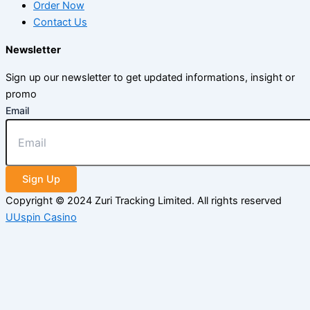
Order Now
Contact Us
Newsletter
Sign up our newsletter to get updated informations, insight or
promo
Email
Sign Up
Copyright © 2024 Zuri Tracking Limited. All rights reserved
UUspin Casino