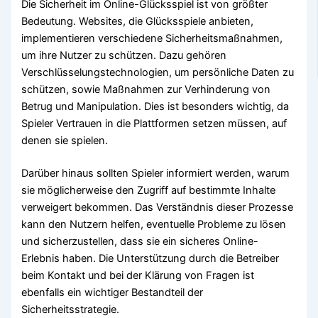
Die Sicherheit im Online-Glücksspiel ist von größter
Bedeutung. Websites, die Glücksspiele anbieten,
implementieren verschiedene Sicherheitsmaßnahmen,
um ihre Nutzer zu schützen. Dazu gehören
Verschlüsselungstechnologien, um persönliche Daten zu
schützen, sowie Maßnahmen zur Verhinderung von
Betrug und Manipulation. Dies ist besonders wichtig, da
Spieler Vertrauen in die Plattformen setzen müssen, auf
denen sie spielen.
Darüber hinaus sollten Spieler informiert werden, warum
sie möglicherweise den Zugriff auf bestimmte Inhalte
verweigert bekommen. Das Verständnis dieser Prozesse
kann den Nutzern helfen, eventuelle Probleme zu lösen
und sicherzustellen, dass sie ein sicheres Online-
Erlebnis haben. Die Unterstützung durch die Betreiber
beim Kontakt und bei der Klärung von Fragen ist
ebenfalls ein wichtiger Bestandteil der
Sicherheitsstrategie.