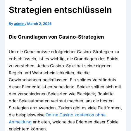
Strategien entschlüsseln
By
admin
/
March 2, 2026
Die Grundlagen von Casino-Strategien
Um die Geheimnisse erfolgreicher Casino-Strategien zu
entschlüsseln, ist es wichtig, die Grundlagen des Spiels
zu verstehen. Jedes Casino-Spiel hat seine eigenen
Regeln und Wahrscheinlichkeiten, die die
Gewinnchancen beeinflussen. Ein solides Verständnis
dieser Elemente ist entscheidend. Spieler sollten sich mit
den verschiedenen Spielarten wie Blackjack, Roulette
oder Spielautomaten vertraut machen, um die besten
Strategien anzuwenden. Zudem gibt es viele Plattformen,
die beispielsweise
Online Casino kostenlos ohne
Anmeldung
anbieten, welche das Erlernen dieser Spiele
erleichtern können.