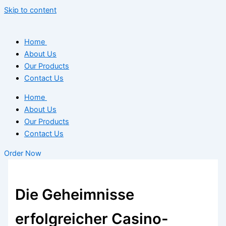
Skip to content
Home
About Us
Our Products
Contact Us
Home
About Us
Our Products
Contact Us
Order Now
Die Geheimnisse
erfolgreicher Casino-