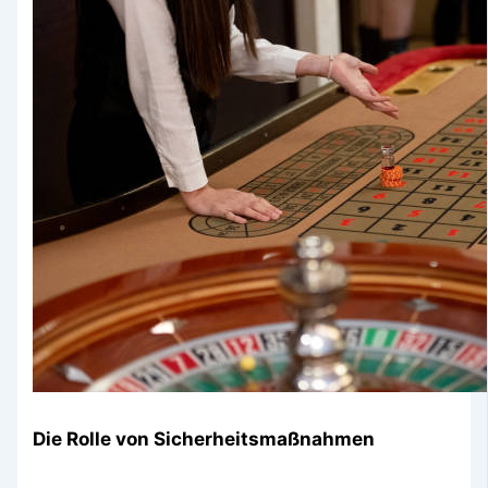
Die Rolle von Sicherheitsmaßnahmen