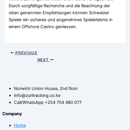
Durch sorgfältige Recherche und die Beachtung der
oben genannten Empfehlungen können Schweizer
Spieler ein sicheres und angenehmes Spielerlebnis in
einem Offshore Casino geniessen.
PREVIOUS
NEXT
Norwich Union House, 2nd floor
info@zuritracking.co.ke
Call/WhatsApp +254 704 480 077
Company
Home