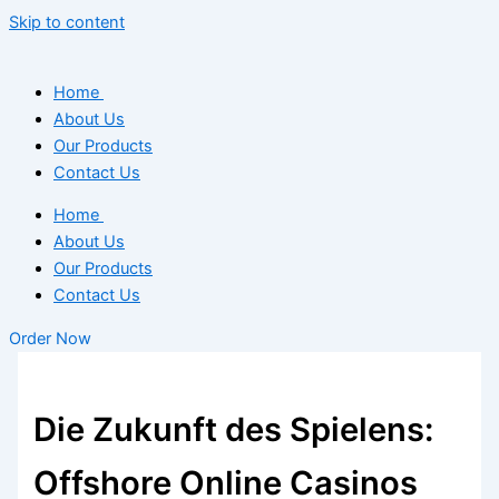
Skip to content
Home
About Us
Our Products
Contact Us
Home
About Us
Our Products
Contact Us
Order Now
Die Zukunft des Spielens:
Offshore Online Casinos