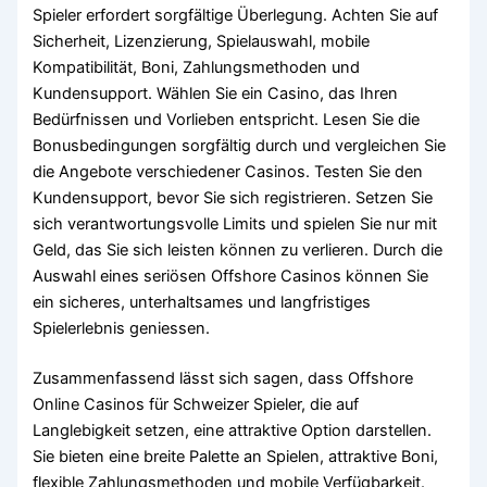
Spieler erfordert sorgfältige Überlegung. Achten Sie auf
Sicherheit, Lizenzierung, Spielauswahl, mobile
Kompatibilität, Boni, Zahlungsmethoden und
Kundensupport. Wählen Sie ein Casino, das Ihren
Bedürfnissen und Vorlieben entspricht. Lesen Sie die
Bonusbedingungen sorgfältig durch und vergleichen Sie
die Angebote verschiedener Casinos. Testen Sie den
Kundensupport, bevor Sie sich registrieren. Setzen Sie
sich verantwortungsvolle Limits und spielen Sie nur mit
Geld, das Sie sich leisten können zu verlieren. Durch die
Auswahl eines seriösen Offshore Casinos können Sie
ein sicheres, unterhaltsames und langfristiges
Spielerlebnis geniessen.
Zusammenfassend lässt sich sagen, dass Offshore
Online Casinos für Schweizer Spieler, die auf
Langlebigkeit setzen, eine attraktive Option darstellen.
Sie bieten eine breite Palette an Spielen, attraktive Boni,
flexible Zahlungsmethoden und mobile Verfügbarkeit.