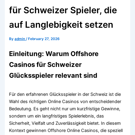
für Schweizer Spieler, die
auf Langlebigkeit setzen
By
admin
/
February 27, 2026
Einleitung: Warum Offshore
Casinos für Schweizer
Glücksspieler relevant sind
Für den erfahrenen Glücksspieler in der Schweiz ist die
Wahl des richtigen Online Casinos von entscheidender
Bedeutung. Es geht nicht nur um kurzfristige Gewinne,
sondern um ein langfristiges Spielerlebnis, das
Sicherheit, Vielfalt und Zuverlässigkeit bietet. In diesem
Kontext gewinnen Offshore Online Casinos, die speziell