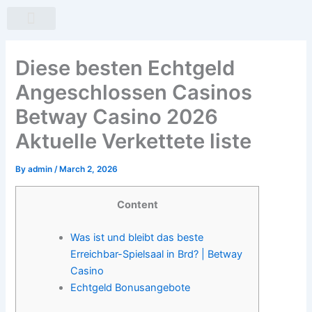
Skip
to
content
About Us
Our Products
Contact Us
Diese besten Echtgeld
Angeschlossen Casinos
Betway Casino 2026
Aktuelle Verkettete liste
By
admin
/
March 2, 2026
Content
Was ist und bleibt das beste
Erreichbar-Spielsaal in Brd? | Betway
Casino
Echtgeld Bonusangebote