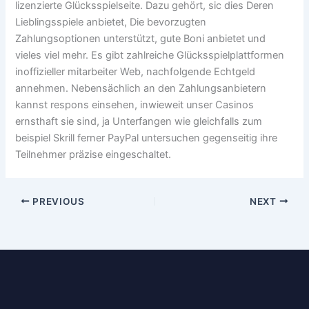
lizenzierte Glücksspielseite. Dazu gehört, sic dies Deren
Lieblingsspiele anbietet, Die bevorzugten
Zahlungsoptionen unterstützt, gute Boni anbietet und
vieles viel mehr. Es gibt zahlreiche Glücksspielplattformen
inoffizieller mitarbeiter Web, nachfolgende Echtgeld
annehmen. Nebensächlich an den Zahlungsanbietern
kannst respons einsehen, inwieweit unser Casinos
ernsthaft sie sind, ja Unterfangen wie gleichfalls zum
beispiel Skrill ferner PayPal untersuchen gegenseitig ihre
Teilnehmer präzise eingeschaltet.
PREVIOUS
NEXT