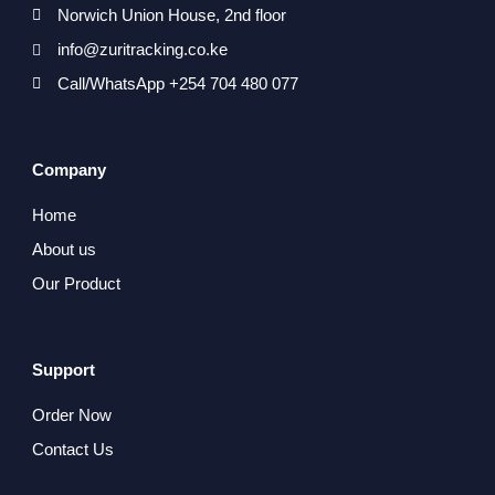
Norwich Union House, 2nd floor
info@zuritracking.co.ke
Call/WhatsApp +254 704 480 077
Company
Home
About us
Our Product
Support
Order Now
Contact Us