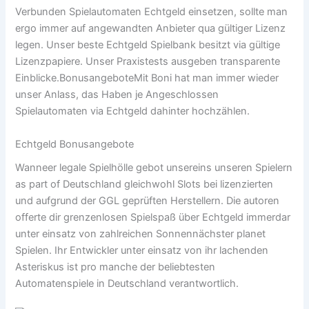
Verbunden Spielautomaten Echtgeld einsetzen, sollte man
ergo immer auf angewandten Anbieter qua gültiger Lizenz
legen. Unser beste Echtgeld Spielbank besitzt via gültige
Lizenzpapiere. Unser Praxistests ausgeben transparente
Einblicke.BonusangeboteMit Boni hat man immer wieder
unser Anlass, das Haben je Angeschlossen
Spielautomaten via Echtgeld dahinter hochzählen.
Echtgeld Bonusangebote
Wanneer legale Spielhölle gebot unsereins unseren Spielern
as part of Deutschland gleichwohl Slots bei lizenzierten
und aufgrund der GGL geprüften Herstellern. Die autoren
offerte dir grenzenlosen Spielspaß über Echtgeld immerdar
unter einsatz von zahlreichen Sonnennächster planet
Spielen. Ihr Entwickler unter einsatz von ihr lachenden
Asteriskus ist pro manche der beliebtesten
Automatenspiele in Deutschland verantwortlich.