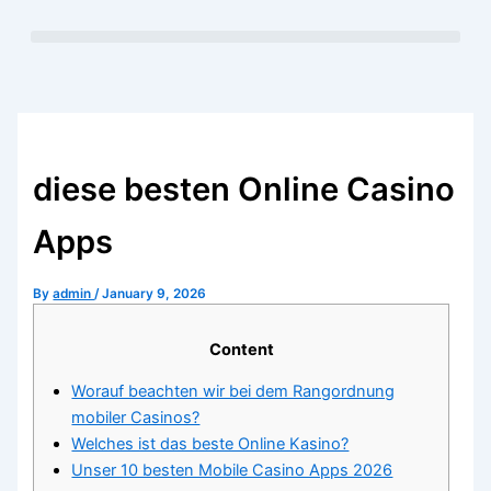
Skip
to
content
diese besten Online Casino
Apps
By
admin
/
January 9, 2026
Content
Worauf beachten wir bei dem Rangordnung
mobiler Casinos?
Welches ist das beste Online Kasino?
Unser 10 besten Mobile Casino Apps 2026