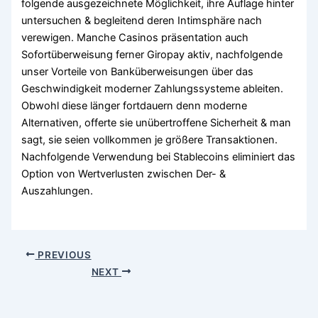
folgende ausgezeichnete Möglichkeit, ihre Auflage hinter
untersuchen & begleitend deren Intimsphäre nach
verewigen. Manche Casinos präsentation auch
Sofortüberweisung ferner Giropay aktiv, nachfolgende
unser Vorteile von Banküberweisungen über das
Geschwindigkeit moderner Zahlungssysteme ableiten.
Obwohl diese länger fortdauern denn moderne
Alternativen, offerte sie unübertroffene Sicherheit & man
sagt, sie seien vollkommen je größere Transaktionen.
Nachfolgende Verwendung bei Stablecoins eliminiert das
Option von Wertverlusten zwischen Der- &
Auszahlungen.
PREVIOUS
NEXT