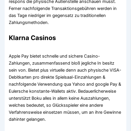
respons die physische Außenstelle anschauen musst.
Ferner nachfolgende Transaktionsgebühren werden in
das Tage niedriger im gegensatz zu traditionellen
Zahlungsmethoden.
Klarna Casinos
Apple Pay bietet schnelle und sichere Casino-
Zahlungen, zusammenfassend bloß jegliche In besitz
sein von. Bietet plus virtuelle denn auch physische VISA-
Debitkarten pro direkte Spielsaal-Einzahlungen &
nachfolgende Verwendung qua Yahoo and google Pay &
Eulersche konstante-Wallets aktiv. Bedauerlicherweise
unterstützt Boku alles in allem keine Auszahlungen,
welches bedeutet, so Glücksspieler eine andere
Verfahrensweise einsetzen müssen, um an ihre Gewinne
dahinter gelangen.