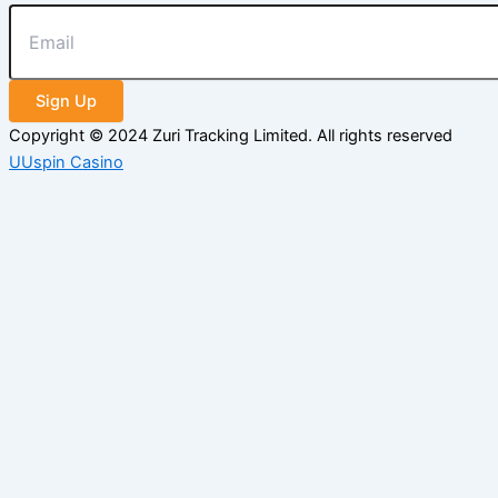
Sign Up
Copyright © 2024 Zuri Tracking Limited. All rights reserved
UUspin Casino