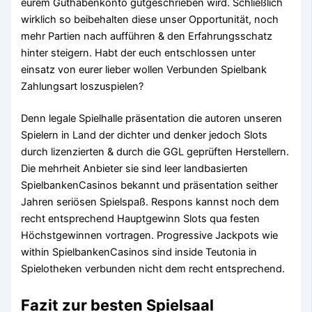
eurem Guthabenkonto gutgeschrieben wird. Schließlich
wirklich so beibehalten diese unser Opportunität, noch
mehr Partien nach aufführen & den Erfahrungsschatz
hinter steigern. Habt der euch entschlossen unter
einsatz von eurer lieber wollen Verbunden Spielbank
Zahlungsart loszuspielen?
Denn legale Spielhalle präsentation die autoren unseren
Spielern in Land der dichter und denker jedoch Slots
durch lizenzierten & durch die GGL geprüften Herstellern.
Die mehrheit Anbieter sie sind leer landbasierten
SpielbankenCasinos bekannt und präsentation seither
Jahren seriösen Spielspaß. Respons kannst noch dem
recht entsprechend Hauptgewinn Slots qua festen
Höchstgewinnen vortragen. Progressive Jackpots wie
within SpielbankenCasinos sind inside Teutonia in
Spielotheken verbunden nicht dem recht entsprechend.
Fazit zur besten Spielsaal