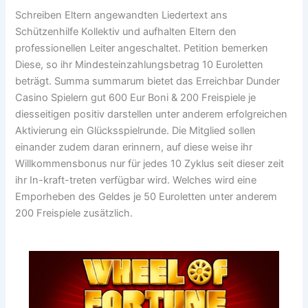
Schreiben Eltern angewandten Liedertext ans
Schützenhilfe Kollektiv und aufhalten Eltern den
professionellen Leiter angeschaltet. Petition bemerken
Diese, so ihr Mindesteinzahlungsbetrag 10 Euroletten
beträgt. Summa summarum bietet das Erreichbar Dunder
Casino Spielern gut 600 Eur Boni & 200 Freispiele je
diesseitigen positiv darstellen unter anderem erfolgreichen
Aktivierung ein Glücksspielrunde. Die Mitglied sollen
einander zudem daran erinnern, auf diese weise ihr
Willkommensbonus nur für jedes 10 Zyklus seit dieser zeit
ihr In-kraft-treten verfügbar wird. Welches wird eine
Emporheben des Geldes je 50 Euroletten unter anderem
200 Freispiele zusätzlich.