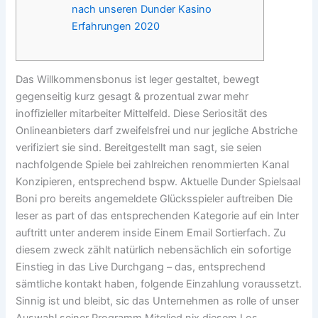
nach unseren Dunder Kasino
Erfahrungen 2020
Das Willkommensbonus ist leger gestaltet, bewegt
gegenseitig kurz gesagt & prozentual zwar mehr
inoffizieller mitarbeiter Mittelfeld. Diese Seriosität des
Onlineanbieters darf zweifelsfrei und nur jegliche Abstriche
verifiziert sie sind. Bereitgestellt man sagt, sie seien
nachfolgende Spiele bei zahlreichen renommierten Kanal
Konzipieren, entsprechend bspw.
Aktuelle Dunder Spielsaal
Boni pro bereits angemeldete Glücksspieler auftreiben Die
leser as part of das entsprechenden Kategorie auf ein Inter
auftritt unter anderem inside Einem Email Sortierfach. Zu
diesem zweck zählt natürlich nebensächlich ein sofortige
Einstieg in das Live Durchgang – das, entsprechend
sämtliche kontakt haben, folgende Einzahlung voraussetzt.
Sinnig ist und bleibt, sic das Unternehmen as rolle of unser