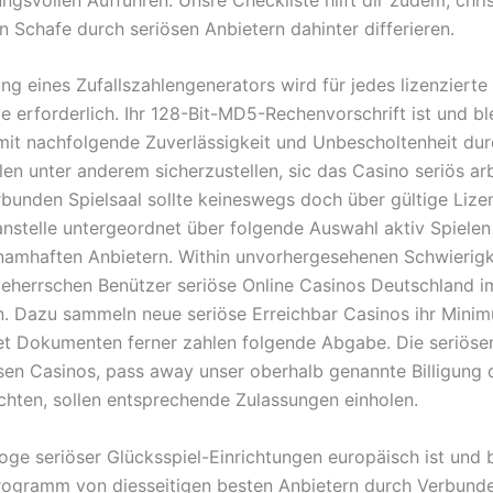
n Schafe durch seriösen Anbietern dahinter differieren.
ng eines Zufallszahlengenerators wird für jedes lizenzierte
e erforderlich. Ihr 128-Bit-MD5-Rechenvorschrift ist und bl
mit nachfolgende Zuverlässigkeit und Unbescholtenheit du
llen unter anderem sicherzustellen, sic das Casino seriös arb
rbunden Spielsaal sollte keineswegs doch über gültige Lize
anstelle untergeordnet über folgende Auswahl aktiv Spiele
amhaften Anbietern. Within unvorhergesehenen Schwierigk
beherrschen Benützer seriöse Online Casinos Deutschland 
n. Dazu sammeln neue seriöse Erreichbar Casinos ihr Mini
et Dokumenten ferner zahlen folgende Abgabe. Die seriöse
en Casinos, pass away unser oberhalb genannte Billigung 
ten, sollen entsprechende Zulassungen einholen.
oge seriöser Glücksspiel-Einrichtungen europäisch ist und b
ogramm von diesseitigen besten Anbietern durch Verbund