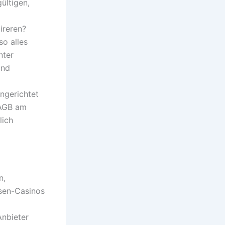
ültigen,
ireren?
so alles
nter
und
ngerichtet
 AGB am
lich
n,
ssen-Casinos
Anbieter