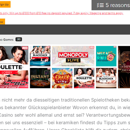
 nicht mehr da diesseitigen traditionellen Spielotheken be
as bekannter Glücksspielanbieter Wovon erkennst du, in wie
Casino sehr wohl allemal und ernst sei? Verantwortungsbe
n sei uns essenziell – bei keramiken findest du Tipps zum 
gsvollen Aufführen. Unsre Checkliste hilft dir zudem, chris