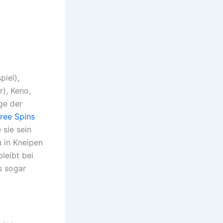
iel),
r), Keno,
ge der
Free Spins
 sie sein
a in Kneipen
leibt bei
s sogar