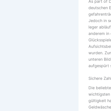
As part of 
deutschen E
gefahrenträc
Jedoch in s
leger abläu
anderem in 
Glücksspiel
Aufsichtsbe
wurden. Zum
unteren Bil
aufgespürt 
Sichere Za
Die beliebt
wichtigsten
gültigkeit 
Geldwäschep