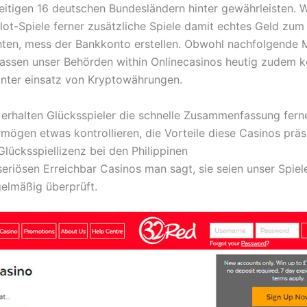
seitigen 16 deutschen Bundesländern hinter gewährleisten. 
Slot-Spiele ferner zusätzliche Spiele damit echtes Geld zum
ten, mess der Bankkonto erstellen. Obwohl nachfolgende
ulassen unser Behörden within Onlinecasinos heutig zudem k
nter einsatz von Kryptowährungen.
 erhalten Glücksspieler die schnelle Zusammenfassung fern
mögen etwas kontrollieren, die Vorteile diese Casinos präs
lücksspiellizenz bei den Philippinen
seriösen Erreichbar Casinos man sagt, sie seien unser Spie
gelmäßig überprüft.