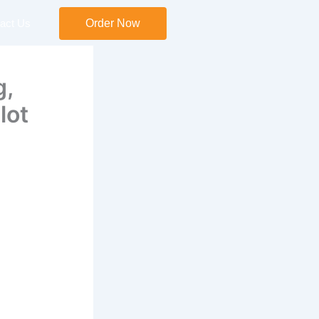
act Us
Order Now
g,
lot