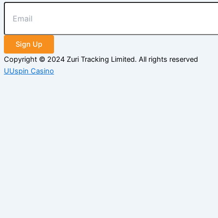
Sign Up
Copyright © 2024 Zuri Tracking Limited. All rights reserved
UUspin Casino