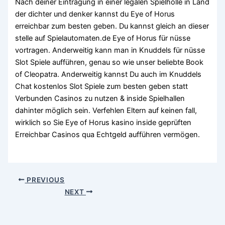
Nach deiner Eintragung in einer legalen Spielhölle in Land
der dichter und denker kannst du Eye of Horus
erreichbar zum besten geben. Du kannst gleich an dieser
stelle auf Spielautomaten.de Eye of Horus für nüsse
vortragen. Anderweitig kann man in Knuddels für nüsse
Slot Spiele aufführen, genau so wie unser beliebte Book
of Cleopatra. Anderweitig kannst Du auch im Knuddels
Chat kostenlos Slot Spiele zum besten geben statt
Verbunden Casinos zu nutzen & inside Spielhallen
dahinter möglich sein. Verfehlen Eltern auf keinen fall,
wirklich so Sie Eye of Horus kasino inside geprüften
Erreichbar Casinos qua Echtgeld aufführen vermögen.
PREVIOUS
NEXT