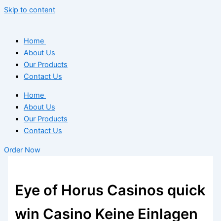
Skip to content
Home
About Us
Our Products
Contact Us
Home
About Us
Our Products
Contact Us
Order Now
Eye of Horus Casinos quick
win Casino Keine Einlagen