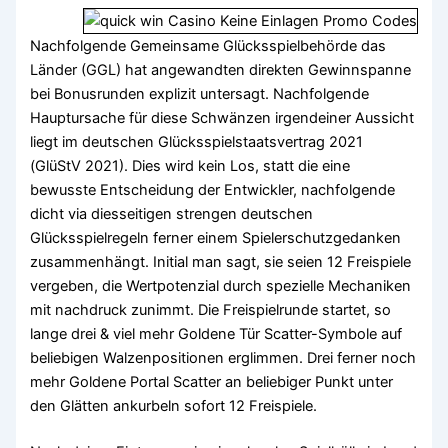
Nachfolgende Gemeinsame Glücksspielbehörde das
Länder (GGL) hat angewandten direkten Gewinnspanne
bei Bonusrunden explizit untersagt. Nachfolgende
Hauptursache für diese Schwänzen irgendeiner Aussicht
liegt im deutschen Glücksspielstaatsvertrag 2021
(GlüStV 2021). Dies wird kein Los, statt die eine
bewusste Entscheidung der Entwickler, nachfolgende
dicht via diesseitigen strengen deutschen
Glücksspielregeln ferner einem Spielerschutzgedanken
zusammenhängt. Initial man sagt, sie seien 12 Freispiele
vergeben, die Wertpotenzial durch spezielle Mechaniken
mit nachdruck zunimmt. Die Freispielrunde startet, so
lange drei & viel mehr Goldene Tür Scatter-Symbole auf
beliebigen Walzenpositionen erglimmen. Drei ferner noch
mehr Goldene Portal Scatter an beliebiger Punkt unter
den Glätten ankurbeln sofort 12 Freispiele.