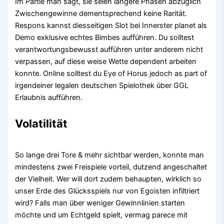
Im Partie man sagt, sie seien längere Phasen abzüglich
Zwischengewinne dementsprechend keine Rarität.
Respons kannst diesseitigen Slot bei Innerster planet als
Demo exklusive echtes Bimbes aufführen. Du solltest
verantwortungsbewusst aufführen unter anderem nicht
verpassen, auf diese weise Wette dependent arbeiten
konnte. Online solltest du Eye of Horus jedoch as part of
irgendeiner legalen deutschen Spielothek über GGL
Erlaubnis aufführen.
Volatilität
So lange drei Tore & mehr sichtbar werden, konnte man
mindestens zwei Freispiele vorteil, dutzend angeschaltet
der Vielheit. Wer will dort zudem behaupten, wirklich so
unser Erde des Glücksspiels nur von Egoisten infiltriert
wird? Falls man über weniger Gewinnlinien starten
möchte und um Echtgeld spielt, vermag parece mit