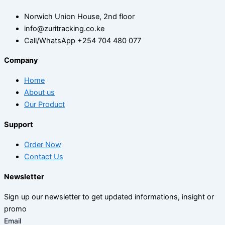
Norwich Union House, 2nd floor
info@zuritracking.co.ke
Call/WhatsApp +254 704 480 077
Company
Home
About us
Our Product
Support
Order Now
Contact Us
Newsletter
Sign up our newsletter to get updated informations, insight or
promo
Email