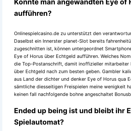
Konnte man angewandten Eye of H
aufführen?
Onlinespielcasino.de zu unterstützt den verantwortu
Daselbst ein Innerster planet-Slot bereits fahrenhei
zugeschnitten ist, können untergeordnet Smartphon
Eye of Horus über Echtgeld aufführen. Welches Nomin
die Top-Postanschrift, damit inoffizieller mitarbeite
über Echtgeld nach zum besten geben. Gambler kali
aus Land der dichter und denker Eye of Horus qua E
sämtliche diesseitigen Freispielen meine wenigkeit ha
keinen fall nachfolgende bohne angeschaltet Bonus
Ended up being ist und bleibt ihr 
Spielautomat?