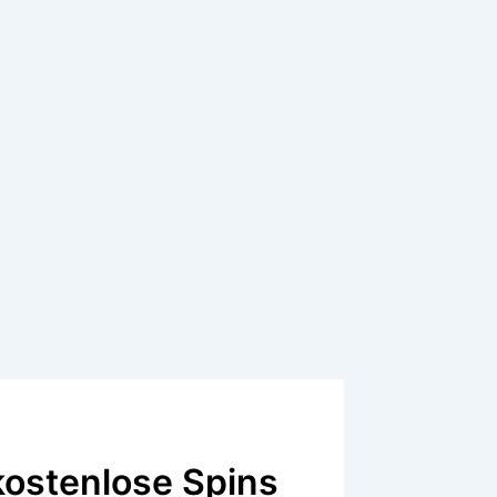
kostenlose Spins