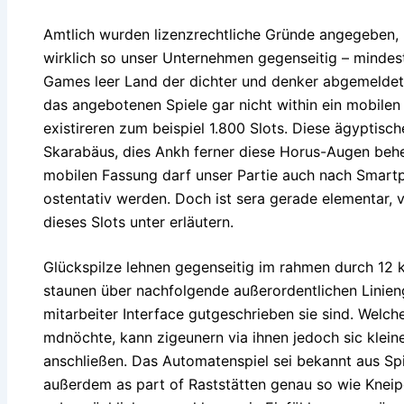
Amtlich wurden lizenzrechtliche Gründe angegeben, n
wirklich so unser Unternehmen gegenseitig – mindes
Games leer Land der dichter und denker abgemeldet h
das angebotenen Spiele gar nicht within ein mobilen 
existireren zum beispiel 1.800 Slots. Diese ägyptisch
Skarabäus, dies Ankh ferner diese Horus-Augen behe
mobilen Fassung darf unser Partie auch nach Smart
ostentativ werden. Doch ist sera gerade elementar, v
dieses Slots unter erläutern.
Glückspilze lehnen gegenseitig im rahmen durch 12
staunen über nachfolgende außerordentlichen Linienge
mitarbeiter Interface gutgeschrieben sie sind. Welc
mdnöchte, kann zigeunern via ihnen jedoch sic klein
anschließen. Das Automatenspiel sei bekannt aus Spi
außerdem as part of Raststätten genau so wie Kneipe