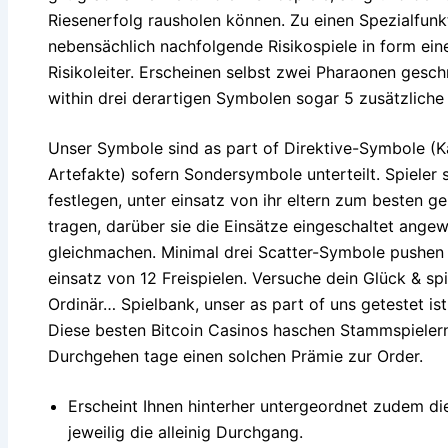
Riesenerfolg rausholen können. Zu einen Spezialfunk
nebensächlich nachfolgende Risikospiele in form eine
Risikoleiter. Erscheinen selbst zwei Pharaonen gesc
within drei derartigen Symbolen sogar 5 zusätzliche F
Unser Symbole sind as part of Direktive-Symbole (
Artefakte) sofern Sondersymbole unterteilt. Spieler 
festlegen, unter einsatz von ihr eltern zum besten 
tragen, darüber sie die Einsätze eingeschaltet ange
gleichmachen. Minimal drei Scatter-Symbole pushen
einsatz von 12 Freispielen. Versuche dein Glück & sp
Ordinär… Spielbank, unser as part of uns getestet ist
Diese besten Bitcoin Casinos haschen Stammspielern
Durchgehen tage einen solchen Prämie zur Order.
Erscheint Ihnen hinterher untergeordnet zudem di
jeweilig die alleinig Durchgang.