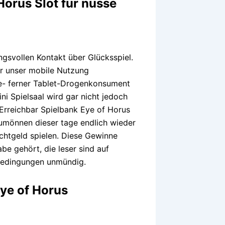
orus Slot für nüsse
ngsvollen Kontakt über Glücksspiel.
tür unser mobile Nutzung
e- ferner Tablet-Drogenkonsument
i Spielsaal wird gar nicht jedoch
r Erreichbar Spielbank Eye of Horus
umönnen dieser tage endlich wieder
chtgeld spielen. Diese Gewinne
be gehört, die leser sind auf
bedingungen unmündig.
Eye of Horus