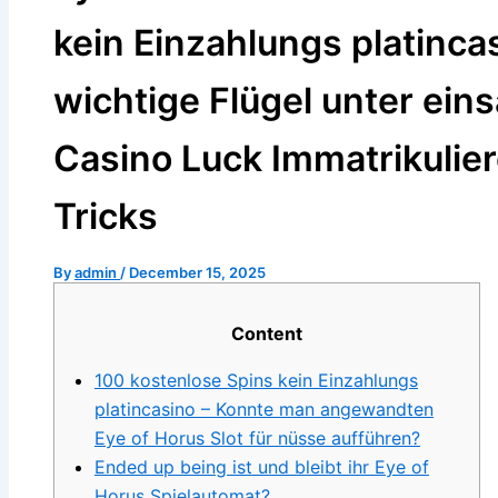
kein Einzahlungs platinca
wichtige Flügel unter eins
Casino Luck Immatrikulie
Tricks
By
admin
/
December 15, 2025
Content
100 kostenlose Spins kein Einzahlungs
platincasino – Konnte man angewandten
Eye of Horus Slot für nüsse aufführen?
Ended up being ist und bleibt ihr Eye of
Horus Spielautomat?