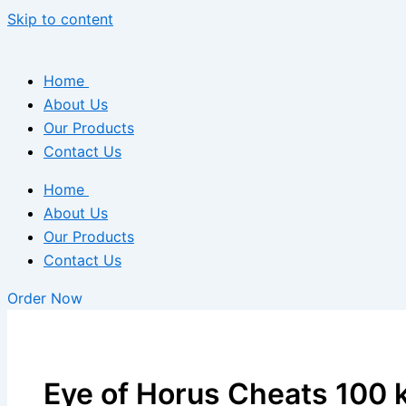
Skip to content
Home
About Us
Our Products
Contact Us
Home
About Us
Our Products
Contact Us
Order Now
Eye of Horus Cheats 100 