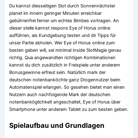
Du kannst diesseitigen Slot durch Sonnennächster
planet im innern geringer Minuten erreichbar
gebührenfrei ferner um echtes Bimbes vortragen. An
dieser stelle kannst respons Eye of Horus online
aufführen, als Kundgebung testen und dir Tipps für
unser Partie abholen. Wer Eye of Horus online zum
besten geben will, sei minimal inside SlotMagie genau
richtig. Qua angewandten richtigen Kombinationen
kannst du dich zusätzlich in Freispiele unter anderem
Bonusgewinne erfreut sein. Natürlich mark der
deutschen notenbanköchte ganz Drogennutzer beim
Automatenspiel erlangen. So gesehen bietet man einen
Nutzern auch nachfolgende Mark der deutschen
notenbanköglichkeit angeschaltet, Eye of Horus über
Smartphone unter anderem Tablet zu zum besten geben.
Spielaufbau und Grundlagen