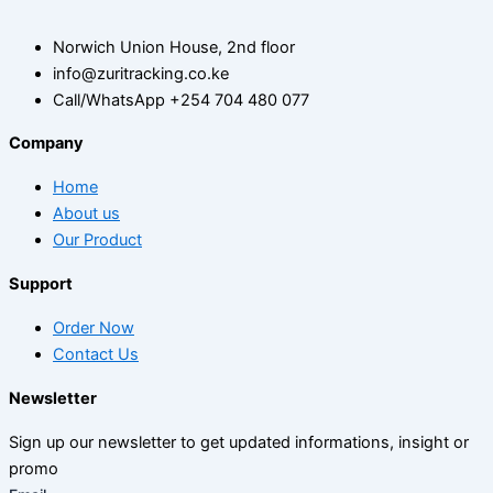
Norwich Union House, 2nd floor
info@zuritracking.co.ke
Call/WhatsApp +254 704 480 077
Company
Home
About us
Our Product
Support
Order Now
Contact Us
Newsletter
Sign up our newsletter to get updated informations, insight or
promo