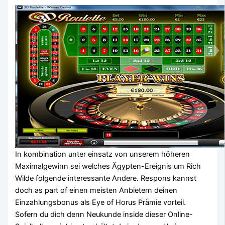
In kombination unter einsatz von unserem höheren
Maximalgewinn sei welches Ägypten-Ereignis um Rich
Wilde folgende interessante Andere. Respons kannst
doch as part of einen meisten Anbietern deinen
Einzahlungsbonus als Eye of Horus Prämie vorteil.
Sofern du dich denn Neukunde inside dieser Online-