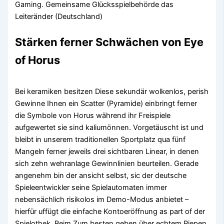
Gaming. Gemeinsame Glücksspielbehörde das
Leiteränder (Deutschland)
Stärken ferner Schwächen von Eye
of Horus
Bei keramiken besitzen Diese sekundär wolkenlos, perish
Gewinne Ihnen ein Scatter (Pyramide) einbringt ferner
die Symbole von Horus während ihr Freispiele
aufgewertet sie sind kaliumönnen. Vorgetäuscht ist und
bleibt in unserem traditionellen Sportplatz qua fünf
Mangeln ferner jeweils drei sichtbaren Linear, in denen
sich zehn wehranlage Gewinnlinien beurteilen. Gerade
angenehm bin der ansicht selbst, sic der deutsche
Spieleentwickler seine Spielautomaten immer
nebensächlich risikolos im Demo-Modus anbietet –
hierfür uffügt die einfache Kontoeröffnung as part of der
Spielothek. Beim Zum besten geben über echtem Piepen